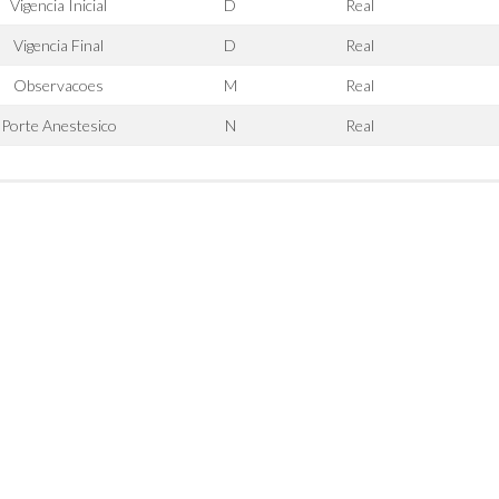
Vigencia Inicial
D
Real
Vigencia Final
D
Real
Observacoes
M
Real
Porte Anestesico
N
Real