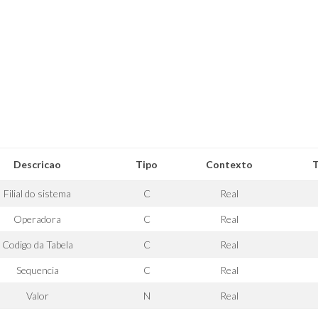
Descricao
Tipo
Contexto
Filial do sistema
C
Real
Operadora
C
Real
Codigo da Tabela
C
Real
Sequencia
C
Real
Valor
N
Real