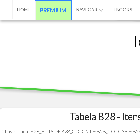
Skip
HOME
PREMIUM
NAVEGAR
EBOOKS
to
content
ADVPL
T
/
PROTHEUS
/
TL++
ANUNCIAR
BASE
DE
CONHECIMENTO
CONTATO
Tabela B28 - Iten
PROGRAMAÇÃO
Chave Unica: B28_FILIAL + B28_CODINT + B28_CODTAB + 
MATÉRIAS