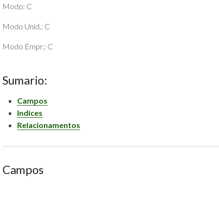
Modo: C
POLÍTICA
DE
Modo Unid.: C
PRIVACIDADE
E
Modo Empr.: C
COOKIES
SOBRE
Sumario:
Campos
Indices
Relacionamentos
Campos