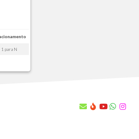
AAQ - Quantidade x Cont. Manut x Cob
AAR - Saldos x Cnt. Manut x Cobertur
AAS - Conf. de rateio da prop. com
AAT - Vistoria Tecnica Cabecalho
AAU - Vistoria Tecnica Itens
acionamento
AAV - Regras de Transf. Automatica
AAW - Pv do Contrato de Manutencao
1 para N
AAX - Equipes
AAY - Equipes X Atendentes
AAZ - Atendentes X Contratos Manut.
AB0 - Historico Local x Base
AB1 - Chamado Tecnico
AB2 - Itens do Chamado Tecnico
AB3 - Orcamento Tecnico
AB4 - Itens do Orcamento Tecnico
AB5 - Subitens do Orcamento Tecnico
AB6 - Ordens de Servicos
AB7 - Itens das Ordens de Servicos
AB8 - Subitens da Ordem de Servico