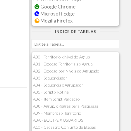
Google Chrome
Microsoft Edge
Mozilla Firefox
INDICE DE TABELAS
A00 - Territorio x Nivel do Agrup.
A01 - Excecao Territoriais x Agrup.
A02 - Excecao por Niveis do Agrupado
A03 - Sequenciador
A04 - Sequencia x Agrupador
A05 - Script x Rotina
A06 - Item Script Validacao
A08 - Agrup. x Regras para Pesquisas
A09 - Membros x Territorio
A0A - EQUIPE X USUARIOS
A10 - Cadastro Conjunto de Etapas