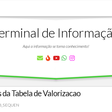
erminal de Informaç
DOWNLOADS
LISTA
DE
Aqui a informação se torna conhecimento!
ARTIGOS
LISTA
DE
PARÂMETROS
TABELAS
DO
PROTHEUS
s da Tabela de Valorizacao
VÍDEO
BANCO
AULAS
DE
B28_SEQUEN
GRATUITAS
DADOS