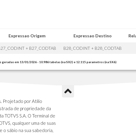
Expressao Origem
Expressao Destino
Rel
B27_CODINT + B27_CODTAB
B28_CODINT + B28_CODTAB
s geradas em 13/01/2026 - 10.986 tabelas (na SX2) e 12.115 parametros (na SX6)
 Projetado por Atilio
strada de propriedade da
da TOTVS S.A. O Terminal de
TOTVS, qualquer uma de suas
e o sábio na sua sabedoria,