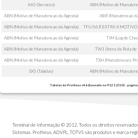
AA5 (Servicos)
ABN (Motivo de Manutenc
ABN (Motivo de Manutencao da Agenda)
ABR (Manutencao da
ABN (Motivo de Manutencao da Agenda)
TFU (VLR EXTRA X MOTIV
ABN (Motivo de Manutencao da Agenda)
TIM (Log de Chec
ABN (Motivo de Manutencao da Agenda)
TW1 (Itens da Rota de
ABN (Motivo de Manutencao da Agenda)
TXH (Manutencoes Pr
SX5 (Tabelas)
ABN (Motivo de Manutenc
Tabelas do Protheus v4.6 (baseado no P12.1.2510) - pagina
Terminal de Informação © 2012. Todos os direitos reservados.
Sistemas. Protheus, ADVPL, TOTVS são produtos e marca regi