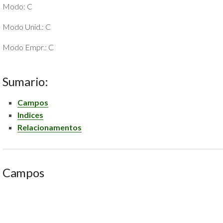
Modo: C
POLÍTICA
DE
Modo Unid.: C
PRIVACIDADE
E
Modo Empr.: C
COOKIES
SOBRE
Sumario:
Campos
Indices
Relacionamentos
Campos