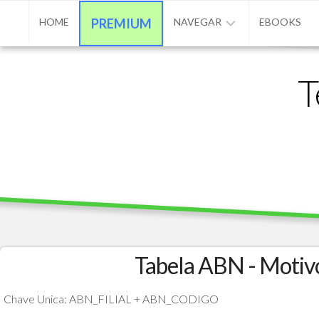
Skip
HOME
PREMIUM
NAVEGAR
EBOOKS
to
content
ADVPL
T
/
PROTHEUS
/
TL++
ANUNCIAR
BASE
DE
CONHECIMENTO
CONTATO
Tabela ABN - Motiv
PROGRAMAÇÃO
Chave Unica: ABN_FILIAL + ABN_CODIGO
MATÉRIAS