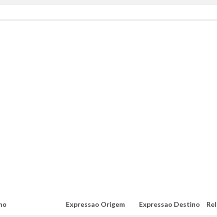
no
Expressao Origem
Expressao Destino
Re