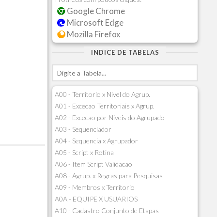
Google Chrome
Microsoft Edge
Mozilla Firefox
INDICE DE TABELAS
A00 - Territorio x Nivel do Agrup.
A01 - Excecao Territoriais x Agrup.
A02 - Excecao por Niveis do Agrupado
A03 - Sequenciador
A04 - Sequencia x Agrupador
A05 - Script x Rotina
A06 - Item Script Validacao
A08 - Agrup. x Regras para Pesquisas
A09 - Membros x Territorio
A0A - EQUIPE X USUARIOS
A10 - Cadastro Conjunto de Etapas