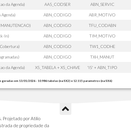
ao da Agenda)
AA5_CODSER
ABN_SERVIC
 Agenda)
ABN_CODIGO
ABR_MOTIVO
O MANUTENCAO)
ABN_CODIGO
TFU_CODABN
k-In)
ABN_CODIGO
TIM_MOTIVO
 Cobertura)
ABN_CODIGO
TW1_CODHE
ogramadas)
ABN_CODIGO
TXH_MANUT
ao da Agenda)
X5_TABELA + X5_CHAVE
'I5' + ABN_TIPO
s geradas em 13/01/2026 - 10.986 tabelas (na SX2) e 12.115 parametros (na SX6)
 Projetado por Atilio
strada de propriedade da