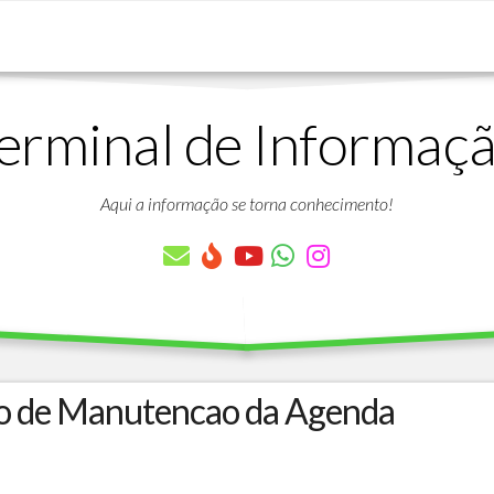
erminal de Informaç
DOWNLOADS
LISTA
DE
Aqui a informação se torna conhecimento!
ARTIGOS
LISTA
DE
PARÂMETROS
TABELAS
DO
PROTHEUS
o de Manutencao da Agenda
VÍDEO
BANCO
AULAS
DE
GRATUITAS
DADOS