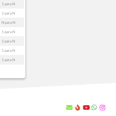
AAQ - Quantidade x Cont. Manut x Cob
1 para N
AAR - Saldos x Cnt. Manut x Cobertur
1 para N
AAS - Conf. de rateio da prop. com
AAT - Vistoria Tecnica Cabecalho
N para N
AAU - Vistoria Tecnica Itens
1 para N
AAV - Regras de Transf. Automatica
AAW - Pv do Contrato de Manutencao
1 para N
AAX - Equipes
1 para N
AAY - Equipes X Atendentes
AAZ - Atendentes X Contratos Manut.
1 para N
AB0 - Historico Local x Base
AB1 - Chamado Tecnico
AB2 - Itens do Chamado Tecnico
AB3 - Orcamento Tecnico
AB4 - Itens do Orcamento Tecnico
AB5 - Subitens do Orcamento Tecnico
AB6 - Ordens de Servicos
AB7 - Itens das Ordens de Servicos
AB8 - Subitens da Ordem de Servico