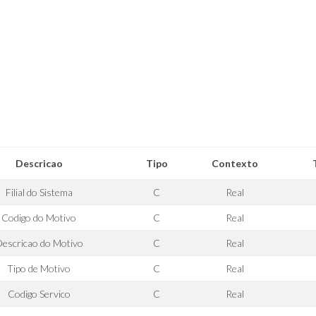
Descricao
Tipo
Contexto
Filial do Sistema
C
Real
Codigo do Motivo
C
Real
escricao do Motivo
C
Real
Tipo de Motivo
C
Real
Codigo Servico
C
Real