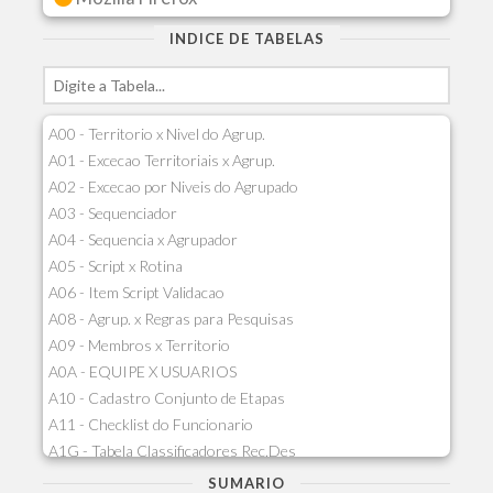
INDICE DE TABELAS
A00 - Territorio x Nivel do Agrup.
A01 - Excecao Territoriais x Agrup.
A02 - Excecao por Niveis do Agrupado
A03 - Sequenciador
A04 - Sequencia x Agrupador
A05 - Script x Rotina
A06 - Item Script Validacao
A08 - Agrup. x Regras para Pesquisas
A09 - Membros x Territorio
A0A - EQUIPE X USUARIOS
A10 - Cadastro Conjunto de Etapas
A11 - Checklist do Funcionario
A1G - Tabela Classificadores Rec.Des
A1H - Itens Tabela Classif.Rec.Desp.
SUMARIO