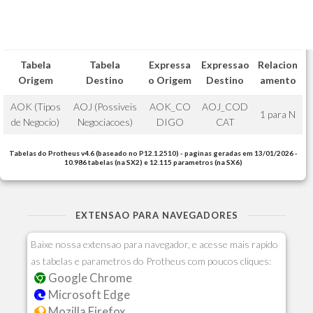
Tabela
Tabela
Expressa
Expressao
Relacion
Origem
Destino
o Origem
Destino
amento
AOK (Tipos
AOJ (Possiveis
AOK_CO
AOJ_COD
1 para N
de Negocio)
Negociacoes)
DIGO
CAT
Tabelas do Protheus v4.6 (baseado no P12.1.2510) - paginas geradas em 13/01/2026 -
10.986 tabelas (na SX2) e 12.115 parametros (na SX6)
EXTENSAO PARA NAVEGADORES
Baixe nossa extensao para navegador, e acesse mais rapido
as tabelas e parametros do Protheus com poucos cliques:
Google Chrome
Microsoft Edge
Mozilla Firefox