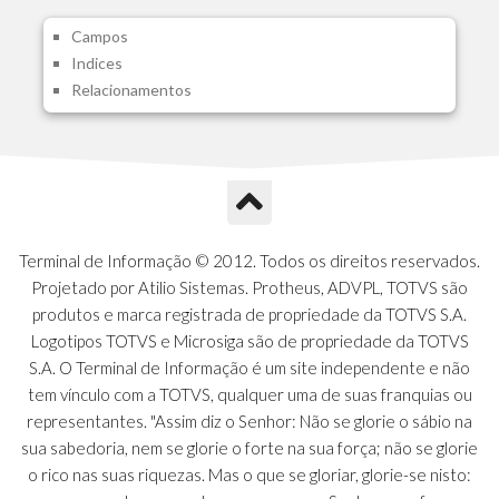
A1I - Cad.glutinadores Visao Ger.PCO
Campos
A1J - Itens Aglutinadores Visao
Indices
A1N - Tipos de Card
Relacionamentos
A1O - Cards Dashboard
A1P - Tipos de Charts
A1Q - Charts Dashboard
A1R - Visoes
A1S - Notificacoes do Vendedor
A1T - Contrl. Int. Pedido/Orcamento
A1U - Intermediadores
Terminal de Informação © 2012. Todos os direitos reservados.
A1V - Schemas - Gestao de Vendas
Projetado por Atilio Sistemas. Protheus, ADVPL, TOTVS são
A1W - Campos do Schema
produtos e marca registrada de propriedade da TOTVS S.A.
A1X - CFDI Complemento Carta Porte
Logotipos TOTVS e Microsiga são de propriedade da TOTVS
A1Y - Carta Porte - Localizacoes
S.A. O Terminal de Informação é um site independente e não
A1Z - Carta Porte - Operadores
tem vínculo com a TOTVS, qualquer uma de suas franquias ou
A20 - Nota Explicativa - PCO
representantes. "Assim diz o Senhor: Não se glorie o sábio na
A21 - FONTES FINANC.PPA
sua sabedoria, nem se glorie o forte na sua força; não se glorie
A22 - Itens Fontes Financ.PPA
o rico nas suas riquezas. Mas o que se gloriar, glorie-se nisto:
A23 - Inflacao para metas anuais