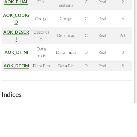
AOK_FILIAL
Filial
C
Real
2
sistema
AOK_CODIG
Codigo
Codigo
C
Real
6
O
AOK_DESCR
Descrica
Descricao
C
Real
60
I
o
Data
AOK_DTINI
Data Inicio
D
Real
8
Inicio
AOK_DTFIM
Data Fim
Data Fim
D
Real
8
Indices