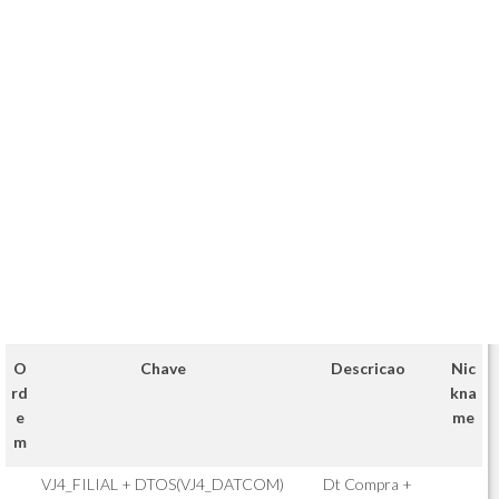
O
Chave
Descricao
Nic
rd
kna
e
me
m
VJ4_FILIAL + DTOS(VJ4_DATCOM)
Dt Compra +