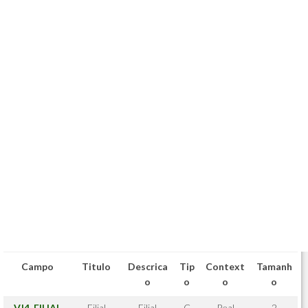
Campo
Titulo
Descrica
Tip
Context
Tamanh
o
o
o
o
VJ4_FILIAL
Filial
Filial
C
Real
2