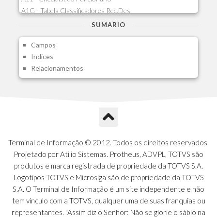
A1G - Tabela Classificadores Rec.Des
A1H - Itens Tabela Classif.Rec.Desp.
SUMARIO
A1I - Cad.glutinadores Visao Ger.PCO
Campos
A1J - Itens Aglutinadores Visao
Indices
A1N - Tipos de Card
Relacionamentos
A1O - Cards Dashboard
A1P - Tipos de Charts
A1Q - Charts Dashboard
A1R - Visoes
A1S - Notificacoes do Vendedor
A1T - Contrl. Int. Pedido/Orcamento
A1U - Intermediadores
Terminal de Informação © 2012. Todos os direitos reservados.
A1V - Schemas - Gestao de Vendas
Projetado por Atilio Sistemas. Protheus, ADVPL, TOTVS são
A1W - Campos do Schema
produtos e marca registrada de propriedade da TOTVS S.A.
A1X - CFDI Complemento Carta Porte
Logotipos TOTVS e Microsiga são de propriedade da TOTVS
A1Y - Carta Porte - Localizacoes
S.A. O Terminal de Informação é um site independente e não
A1Z - Carta Porte - Operadores
tem vínculo com a TOTVS, qualquer uma de suas franquias ou
A20 - Nota Explicativa - PCO
representantes. "Assim diz o Senhor: Não se glorie o sábio na