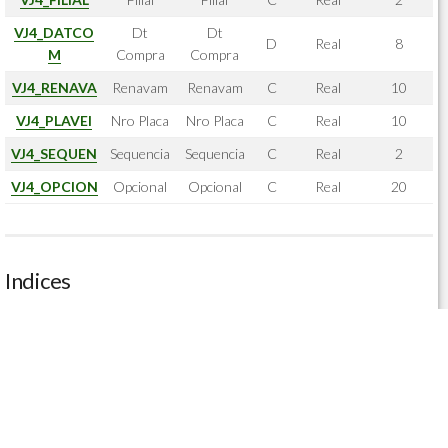
VJ4_DATCO
Dt
Dt
D
Real
8
M
Compra
Compra
VJ4_RENAVA
Renavam
Renavam
C
Real
10
VJ4_PLAVEI
Nro Placa
Nro Placa
C
Real
10
VJ4_SEQUEN
Sequencia
Sequencia
C
Real
2
VJ4_OPCION
Opcional
Opcional
C
Real
20
Indices