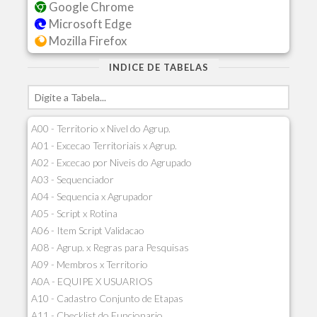
Google Chrome
Microsoft Edge
Mozilla Firefox
INDICE DE TABELAS
A00 - Territorio x Nivel do Agrup.
A01 - Excecao Territoriais x Agrup.
A02 - Excecao por Niveis do Agrupado
A03 - Sequenciador
A04 - Sequencia x Agrupador
A05 - Script x Rotina
A06 - Item Script Validacao
A08 - Agrup. x Regras para Pesquisas
A09 - Membros x Territorio
A0A - EQUIPE X USUARIOS
A10 - Cadastro Conjunto de Etapas
A11 - Checklist do Funcionario