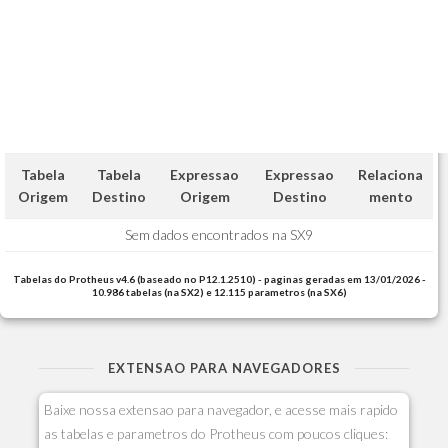
Tabela
Tabela
Expressao
Expressao
Relaciona
Origem
Destino
Origem
Destino
mento
Sem dados encontrados na SX9
Tabelas do Protheus v4.6 (baseado no P12.1.2510) - paginas geradas em 13/01/2026 -
10.986 tabelas (na SX2) e 12.115 parametros (na SX6)
EXTENSAO PARA NAVEGADORES
Baixe nossa extensao para navegador, e acesse mais rapido
as tabelas e parametros do Protheus com poucos cliques: