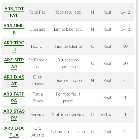
AR3_TOT
Total Fat.
Total faturado
N
Real
14, 2
FAT
AR3_LIMLI
Liberado
Limite Liberado
N
Real
14, 2
B
AR3_TIPC
Tipo Cli.
Tipo de Cliente
C
Real
10
LI
AR3_SITP
Sit.Parceir
Situacao do
C
Real
30
AR
o
parceiro
AR3_DIAS
Dias
Dias de atraso
N
Real
4
AT
atraso
AR3_FATP
Fat. a
Permite fat. a
L
Real
1
RA
Prazo
prazo
AR3_STAS
Servico
Status do servico
C
Virtual
1
RV
AR3_DTA
Ult.
Ultima atualizacao
C
Real
14
TUA
Atualiz