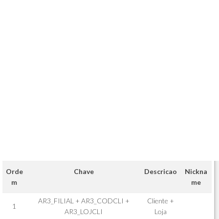
Orde
Chave
Descricao
Nickna
m
me
AR3_FILIAL + AR3_CODCLI +
Cliente +
1
AR3_LOJCLI
Loja