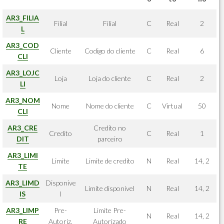
AR3_FILIA
Filial
Filial
C
Real
2
L
AR3_COD
Cliente
Codigo do cliente
C
Real
6
CLI
AR3_LOJC
Loja
Loja do cliente
C
Real
2
LI
AR3_NOM
Nome
Nome do cliente
C
Virtual
50
CLI
AR3_CRE
Credito no
Credito
C
Real
1
DIT
parceiro
AR3_LIMI
Limite
Limite de credito
N
Real
14, 2
TE
AR3_LIMD
Disponive
Limite disponivel
N
Real
14, 2
IS
l
AR3_LIMP
Pre-
Limite Pre-
N
Real
14, 2
RE
Autoriz.
Autorizado