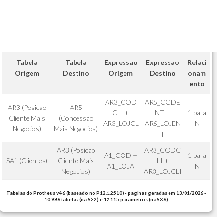
Tabela
Tabela
Expressao
Expressao
Relaci
Origem
Destino
Origem
Destino
onam
ento
AR3_COD
AR5_CODE
AR3 (Posicao
AR5
CLI +
NT +
1 para
Cliente Mais
(Concessao
AR3_LOJCL
AR5_LOJEN
N
Negocios)
Mais Negocios)
I
T
AR3 (Posicao
AR3_CODC
A1_COD +
1 para
SA1 (Clientes)
Cliente Mais
LI +
A1_LOJA
N
Negocios)
AR3_LOJCLI
Tabelas do Protheus v4.6 (baseado no P12.1.2510) - paginas geradas em 13/01/2026 -
10.986 tabelas (na SX2) e 12.115 parametros (na SX6)