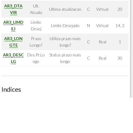
AR3_DTA
Ult.
Ultima atualizacao
C
Virtual
20
VIR
Atualiz
AR3_LIMD
Limite
Limite Desejado
N
Virtual
14, 2
EJ
Desej
AR3_LON
Prazo
Utiliza prazo mais
C
Real
1
GTE
Longo?
longo?
AR3_DESC
Des.Pr.Lo
Status prazo mais
C
Real
30
LG
ngo
longo
Indices