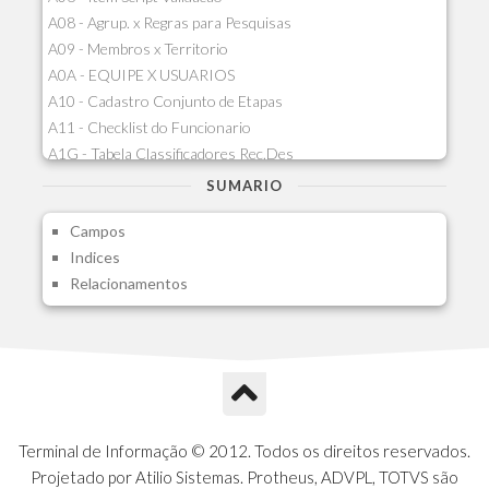
A08 - Agrup. x Regras para Pesquisas
A09 - Membros x Territorio
A0A - EQUIPE X USUARIOS
A10 - Cadastro Conjunto de Etapas
A11 - Checklist do Funcionario
A1G - Tabela Classificadores Rec.Des
A1H - Itens Tabela Classif.Rec.Desp.
SUMARIO
A1I - Cad.glutinadores Visao Ger.PCO
Campos
A1J - Itens Aglutinadores Visao
Indices
A1N - Tipos de Card
Relacionamentos
A1O - Cards Dashboard
A1P - Tipos de Charts
A1Q - Charts Dashboard
A1R - Visoes
A1S - Notificacoes do Vendedor
A1T - Contrl. Int. Pedido/Orcamento
A1U - Intermediadores
Terminal de Informação © 2012. Todos os direitos reservados.
A1V - Schemas - Gestao de Vendas
Projetado por Atilio Sistemas. Protheus, ADVPL, TOTVS são