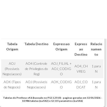
Tabela
Tabela Destino
Expressao
Express
Relacio
Origem
Origem
ao
namen
Destino
to
AOJ
AO4 (Controle
AOJ_FILIAL +
AO4_CH
1 para
(Possiveis
de Privilegios do
AOJ_CODIG
VREG
N
Negociacoes)
Reg)
O
AOK (Tipos
AOJ (Possiveis
AOK_CODIG
AOJ_CO
1 para
de Negocio)
Negociacoes)
O
DCAT
N
Tabelas do Protheus v4.6 (baseado no P12.1.2510) - paginas geradas em 13/01/2026 -
10.986 tabelas (na SX2) e 12.115 parametros (na SX6)