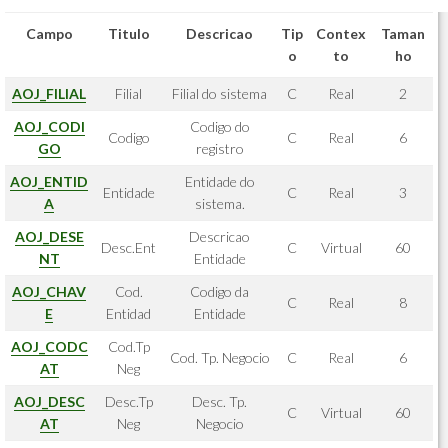
Campo
Titulo
Descricao
Tip
Contex
Taman
o
to
ho
AOJ_FILIAL
Filial
Filial do sistema
C
Real
2
AOJ_CODI
Codigo do
Codigo
C
Real
6
GO
registro
AOJ_ENTID
Entidade do
Entidade
C
Real
3
A
sistema.
AOJ_DESE
Descricao
Desc.Ent
C
Virtual
60
NT
Entidade
AOJ_CHAV
Cod.
Codigo da
C
Real
8
E
Entidad
Entidade
AOJ_CODC
Cod.Tp
Cod. Tp. Negocio
C
Real
6
AT
Neg
AOJ_DESC
Desc.Tp
Desc. Tp.
C
Virtual
60
AT
Neg
Negocio