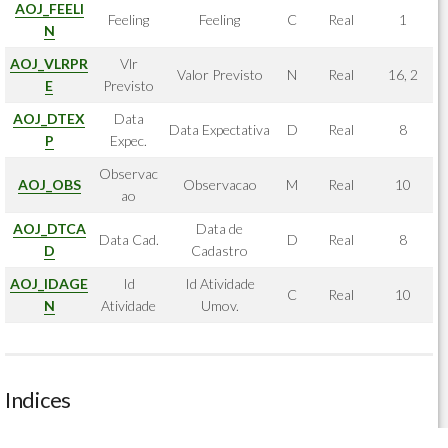
AOJ_FEELI
Feeling
Feeling
C
Real
1
N
AOJ_VLRPR
Vlr
Valor Previsto
N
Real
16, 2
E
Previsto
AOJ_DTEX
Data
Data Expectativa
D
Real
8
P
Expec.
Observac
AOJ_OBS
Observacao
M
Real
10
ao
AOJ_DTCA
Data de
Data Cad.
D
Real
8
D
Cadastro
AOJ_IDAGE
Id
Id Atividade
C
Real
10
N
Atividade
Umov.
Indices