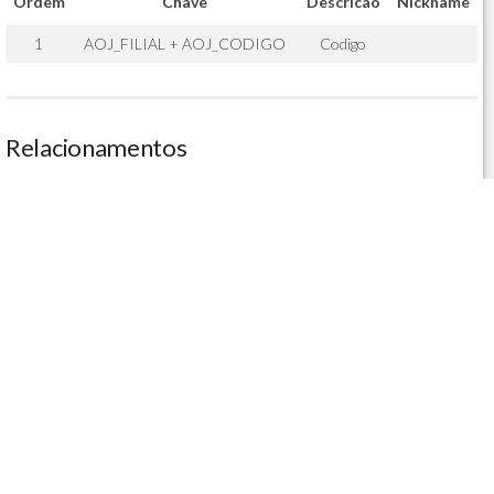
Ordem
Chave
Descricao
Nickname
1
AOJ_FILIAL + AOJ_CODIGO
Codigo
Relacionamentos