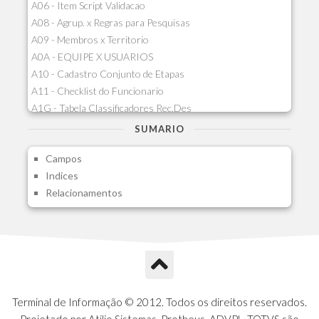
A06 - Item Script Validacao
A08 - Agrup. x Regras para Pesquisas
A09 - Membros x Territorio
A0A - EQUIPE X USUARIOS
A10 - Cadastro Conjunto de Etapas
A11 - Checklist do Funcionario
A1G - Tabela Classificadores Rec.Des
A1H - Itens Tabela Classif.Rec.Desp.
SUMARIO
A1I - Cad.glutinadores Visao Ger.PCO
Campos
A1J - Itens Aglutinadores Visao
Indices
A1N - Tipos de Card
Relacionamentos
A1O - Cards Dashboard
A1P - Tipos de Charts
A1Q - Charts Dashboard
A1R - Visoes
A1S - Notificacoes do Vendedor
A1T - Contrl. Int. Pedido/Orcamento
A1U - Intermediadores
Terminal de Informação © 2012. Todos os direitos reservados.
A1V - Schemas - Gestao de Vendas