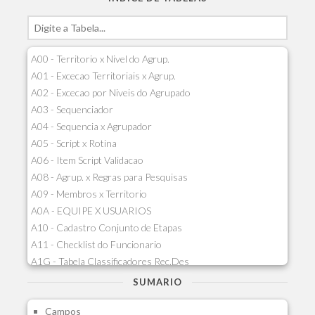
A00 - Territorio x Nivel do Agrup.
A01 - Excecao Territoriais x Agrup.
A02 - Excecao por Niveis do Agrupado
A03 - Sequenciador
A04 - Sequencia x Agrupador
A05 - Script x Rotina
A06 - Item Script Validacao
A08 - Agrup. x Regras para Pesquisas
A09 - Membros x Territorio
A0A - EQUIPE X USUARIOS
A10 - Cadastro Conjunto de Etapas
A11 - Checklist do Funcionario
A1G - Tabela Classificadores Rec.Des
A1H - Itens Tabela Classif.Rec.Desp.
SUMARIO
A1I - Cad.glutinadores Visao Ger.PCO
Campos
A1J - Itens Aglutinadores Visao