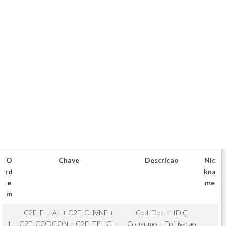
O
Chave
Descricao
Nic
rd
kna
e
me
m
C2E_FILIAL + C2E_CHVNF +
Cod. Doc. + ID C
1
C2E_CODCON + C2E_TPLIG +
Consumo + Tp Ligacao