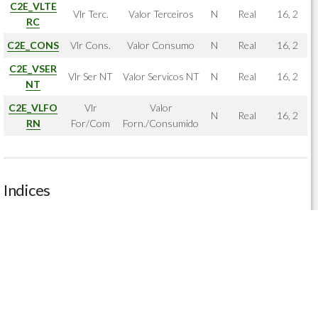
C2E_VLTE
Vlr Terc.
Valor Terceiros
N
Real
16, 2
RC
C2E_CONS
Vlr Cons.
Valor Consumo
N
Real
16, 2
C2E_VSER
Vlr Ser NT
Valor Servicos NT
N
Real
16, 2
NT
C2E_VLFO
Vlr
Valor
N
Real
16, 2
RN
For/Com
Forn./Consumido
Indices