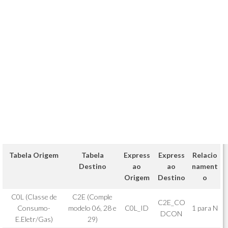
Tabela Origem
Tabela
Express
Express
Relacio
Destino
ao
ao
nament
Origem
Destino
o
C0L (Classe de
C2E (Comple
C2E_CO
Consumo-
modelo 06, 28 e
C0L_ID
1 para N
DCON
E.Eletr/Gas)
29)