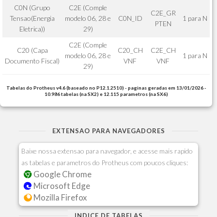
C0N (Grupo
C2E (Comple
C2E_GR
Tensao(Energia
modelo 06, 28 e
C0N_ID
1 para N
PTEN
Eletrica))
29)
C2E (Comple
C20 (Capa
C20_CH
C2E_CH
modelo 06, 28 e
1 para N
Documento Fiscal)
VNF
VNF
29)
Tabelas do Protheus v4.6 (baseado no P12.1.2510) - paginas geradas em 13/01/2026 -
10.986 tabelas (na SX2) e 12.115 parametros (na SX6)
EXTENSAO PARA NAVEGADORES
Baixe nossa extensao para navegador, e acesse mais rapido
as tabelas e parametros do Protheus com poucos cliques:
Google Chrome
Microsoft Edge
Mozilla Firefox
INDICE DE TABELAS