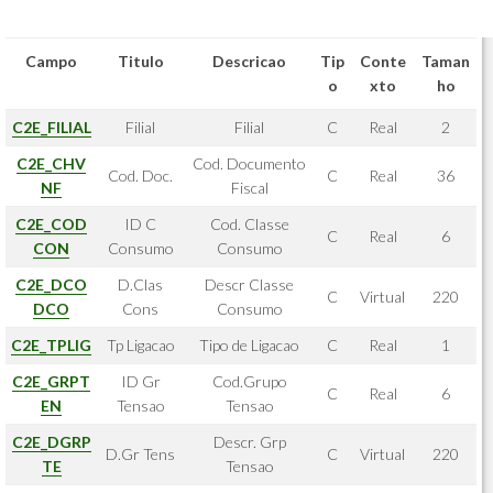
Campo
Titulo
Descricao
Tip
Conte
Taman
o
xto
ho
C2E_FILIAL
Filial
Filial
C
Real
2
C2E_CHV
Cod. Documento
Cod. Doc.
C
Real
36
NF
Fiscal
C2E_COD
ID C
Cod. Classe
C
Real
6
CON
Consumo
Consumo
C2E_DCO
D.Clas
Descr Classe
C
Virtual
220
DCO
Cons
Consumo
C2E_TPLIG
Tp Ligacao
Tipo de Ligacao
C
Real
1
C2E_GRPT
ID Gr
Cod.Grupo
C
Real
6
EN
Tensao
Tensao
C2E_DGRP
Descr. Grp
D.Gr Tens
C
Virtual
220
TE
Tensao