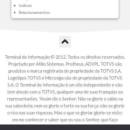
Indices
A1N - Tipos de Card
Relacionamentos
A1O - Cards Dashboard
A1P - Tipos de Charts
A1Q - Charts Dashboard
A1R - Visoes
A1S - Notificacoes do Vendedor
A1T - Contrl. Int. Pedido/Orcamento
A1U - Intermediadores
Terminal de Informação © 2012. Todos os direitos reservados.
A1V - Schemas - Gestao de Vendas
Projetado por Atilio Sistemas. Protheus, ADVPL, TOTVS são
A1W - Campos do Schema
produtos e marca registrada de propriedade da TOTVS S.A.
A1X - CFDI Complemento Carta Porte
Logotipos TOTVS e Microsiga são de propriedade da TOTVS
A1Y - Carta Porte - Localizacoes
S.A. O Terminal de Informação é um site independente e não
A1Z - Carta Porte - Operadores
tem vínculo com a TOTVS, qualquer uma de suas franquias ou
A20 - Nota Explicativa - PCO
representantes. "Assim diz o Senhor: Não se glorie o sábio na
A21 - FONTES FINANC.PPA
sua sabedoria, nem se glorie o forte na sua força; não se glorie
A22 - Itens Fontes Financ.PPA
o rico nas suas riquezas. Mas o que se gloriar, glorie-se nisto:
A23 - Inflacao para metas anuais
em me conhecer e saber que eu sou o Senhor, que faço
A24 - PIB Estadual para metas anuais
beneficência, juízo e justiça na terra [...]" - Jeremias 9:23 a 24