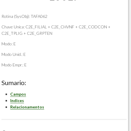
Rotina (SysObj): TAFA062
Chave Unica: C2E_FILIAL + C2E_CHVNF + C2E_CODCON +
C2E_TPLIG + C2E_GRPTEN
Modo: E
Modo Unid.: E
Modo Empr.: E
Sumario:
Campos
Indices
Relacionamentos