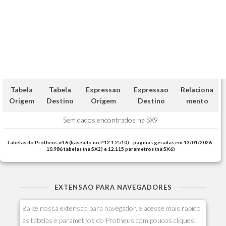
Tabela
Tabela
Expressao
Expressao
Relaciona
Origem
Destino
Origem
Destino
mento
Sem dados encontrados na SX9
Tabelas do Protheus v4.6 (baseado no P12.1.2510) - paginas geradas em 13/01/2026 -
10.986 tabelas (na SX2) e 12.115 parametros (na SX6)
EXTENSAO PARA NAVEGADORES
Baixe nossa extensao para navegador, e acesse mais rapido
as tabelas e parametros do Protheus com poucos cliques: