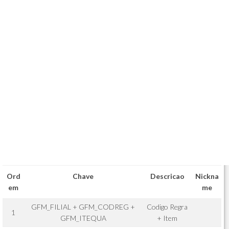
Ord
Chave
Descricao
Nickna
em
me
GFM_FILIAL + GFM_CODREG +
Codigo Regra
1
GFM_ITEQUA
+ Item