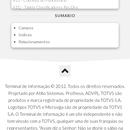
A11 - Checklist do Funcionario
A1G - Tabela Classificadores Rec.Des
A1H - Itens Tabela Classif.Rec.Desp.
SUMARIO
A1I - Cad.glutinadores Visao Ger.PCO
Campos
A1J - Itens Aglutinadores Visao
Indices
A1N - Tipos de Card
Relacionamentos
A1O - Cards Dashboard
A1P - Tipos de Charts
A1Q - Charts Dashboard
A1R - Visoes
A1S - Notificacoes do Vendedor
A1T - Contrl. Int. Pedido/Orcamento
A1U - Intermediadores
Terminal de Informação © 2012. Todos os direitos reservados.
A1V - Schemas - Gestao de Vendas
Projetado por Atilio Sistemas. Protheus, ADVPL, TOTVS são
A1W - Campos do Schema
produtos e marca registrada de propriedade da TOTVS S.A.
A1X - CFDI Complemento Carta Porte
Logotipos TOTVS e Microsiga são de propriedade da TOTVS
A1Y - Carta Porte - Localizacoes
S.A. O Terminal de Informação é um site independente e não
A1Z - Carta Porte - Operadores
tem vínculo com a TOTVS, qualquer uma de suas franquias ou
A20 - Nota Explicativa - PCO
representantes. "Assim diz o Senhor: Não se glorie o sábio na