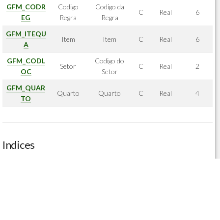
GFM_CODR
Codigo
Codigo da
C
Real
6
EG
Regra
Regra
GFM_ITEQU
Item
Item
C
Real
6
A
GFM_CODL
Codigo do
Setor
C
Real
2
OC
Setor
GFM_QUAR
Quarto
Quarto
C
Real
4
TO
Indices