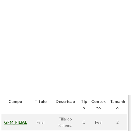
Campo
Titulo
Descricao
Tip
Contex
Tamanh
o
to
o
Filial do
GFM_FILIAL
Filial
C
Real
2
Sistema