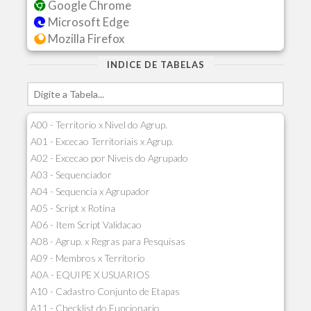
Google Chrome
Microsoft Edge
Mozilla Firefox
INDICE DE TABELAS
A00 - Territorio x Nivel do Agrup.
A01 - Excecao Territoriais x Agrup.
A02 - Excecao por Niveis do Agrupado
A03 - Sequenciador
A04 - Sequencia x Agrupador
A05 - Script x Rotina
A06 - Item Script Validacao
A08 - Agrup. x Regras para Pesquisas
A09 - Membros x Territorio
A0A - EQUIPE X USUARIOS
A10 - Cadastro Conjunto de Etapas
A11 - Checklist do Funcionario