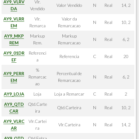
AY9_VLRV
Vlr.
Valor Vendido
N
Real
14, 2
DA
Vendido
AY9_VLRR
Vlr.
Valor da
N
Real
10, 2
EM
Remarca
Remarcacao
AY9_MKP
Markup
Markup
N
Real
6, 2
REM
Rem.
Remarcacao
AY9_01DR
Referenci
Referencia
C
Real
20
EF
a
%
AY9_PERR
Percentual de
Remarcac
N
Real
6, 2
EM
Remarcacao
ao
AY9_LOJA
Loja
Loja a Remarcar
C
Real
2
AY9_QTD
Qtd.Carte
Qtd.Carteira
N
Real
10, 2
CAR
ira
AY9_VLRC
Vlr.Cartei
Vlr.Carteira
N
Real
14, 2
AR
ra
AY9_QTD
Qtd.Entra