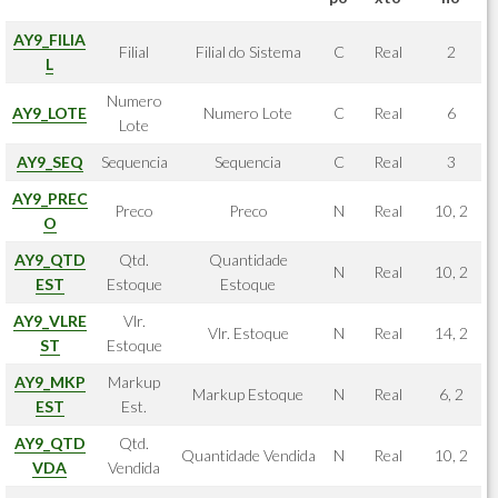
AY9_FILIA
Filial
Filial do Sistema
C
Real
2
L
Numero
AY9_LOTE
Numero Lote
C
Real
6
Lote
AY9_SEQ
Sequencia
Sequencia
C
Real
3
AY9_PREC
Preco
Preco
N
Real
10, 2
O
AY9_QTD
Qtd.
Quantidade
N
Real
10, 2
EST
Estoque
Estoque
AY9_VLRE
Vlr.
Vlr. Estoque
N
Real
14, 2
ST
Estoque
AY9_MKP
Markup
Markup Estoque
N
Real
6, 2
EST
Est.
AY9_QTD
Qtd.
Quantidade Vendida
N
Real
10, 2
VDA
Vendida