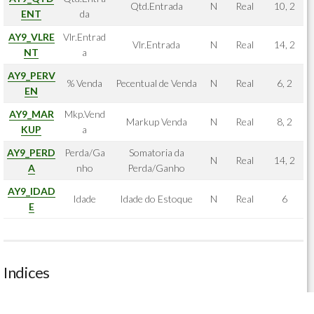
Qtd.Entrada
N
Real
10, 2
ENT
da
AY9_VLRE
Vlr.Entrad
Vlr.Entrada
N
Real
14, 2
NT
a
AY9_PERV
% Venda
Pecentual de Venda
N
Real
6, 2
EN
AY9_MAR
Mkp.Vend
Markup Venda
N
Real
8, 2
KUP
a
AY9_PERD
Perda/Ga
Somatoria da
N
Real
14, 2
A
nho
Perda/Ganho
AY9_IDAD
Idade
Idade do Estoque
N
Real
6
E
Indices