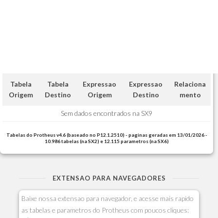
Tabela
Tabela
Expressao
Expressao
Relaciona
Origem
Destino
Origem
Destino
mento
Sem dados encontrados na SX9
Tabelas do Protheus v4.6 (baseado no P12.1.2510) - paginas geradas em 13/01/2026 -
10.986 tabelas (na SX2) e 12.115 parametros (na SX6)
EXTENSAO PARA NAVEGADORES
Baixe nossa extensao para navegador, e acesse mais rapido
as tabelas e parametros do Protheus com poucos cliques: