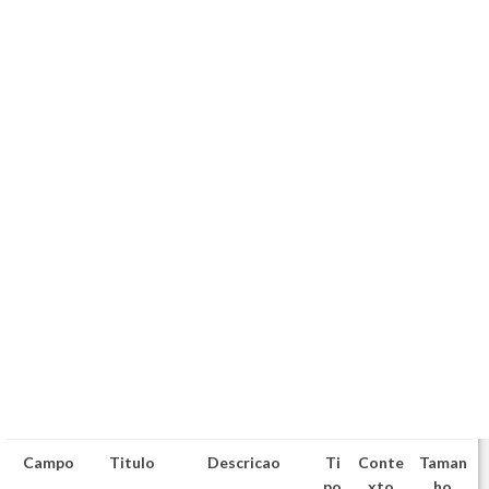
Campo
Titulo
Descricao
Ti
Conte
Taman
po
xto
ho