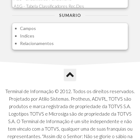
A1G - Tabela Classificadores Rec.Des
A1H - Itens Tabela Classif.Rec.Desp.
SUMARIO
A1I - Cad.glutinadores Visao Ger.PCO
Campos
A1J - Itens Aglutinadores Visao
Indices
A1N - Tipos de Card
Relacionamentos
A1O - Cards Dashboard
A1P - Tipos de Charts
A1Q - Charts Dashboard
A1R - Visoes
A1S - Notificacoes do Vendedor
A1T - Contrl. Int. Pedido/Orcamento
A1U - Intermediadores
Terminal de Informação © 2012. Todos os direitos reservados.
A1V - Schemas - Gestao de Vendas
Projetado por Atilio Sistemas. Protheus, ADVPL, TOTVS são
A1W - Campos do Schema
produtos e marca registrada de propriedade da TOTVS S.A.
A1X - CFDI Complemento Carta Porte
Logotipos TOTVS e Microsiga são de propriedade da TOTVS
A1Y - Carta Porte - Localizacoes
S.A. O Terminal de Informação é um site independente e não
A1Z - Carta Porte - Operadores
tem vínculo com a TOTVS, qualquer uma de suas franquias ou
A20 - Nota Explicativa - PCO
representantes. "Assim diz o Senhor: Não se glorie o sábio na