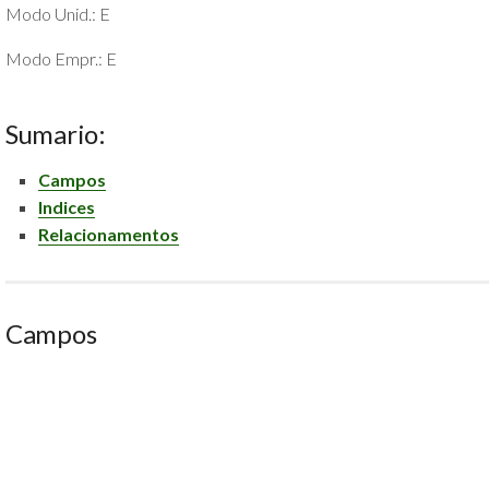
Modo Unid.: E
POLÍTICA
DE
Modo Empr.: E
PRIVACIDADE
E
COOKIES
Sumario:
SOBRE
Campos
Indices
Relacionamentos
Campos