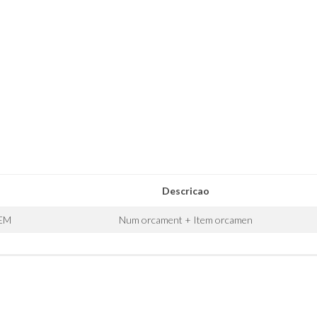
Descricao
EM
Num orcament + Item orcamen