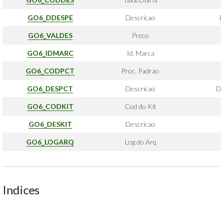
GO6_DDESPE
Descricao
GO6_VALDES
Preco
GO6_IDMARC
Id. Marca
GO6_CODPCT
Proc. Padrao
GO6_DESPCT
Descricao
D
GO6_CODKIT
Cod do Kit
GO6_DESKIT
Descricao
GO6_LOGARQ
Log do Arq
Indices