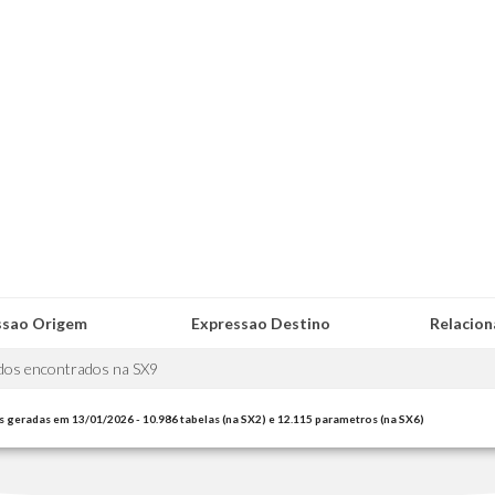
ssao Origem
Expressao Destino
Relacio
dos encontrados na SX9
s geradas em 13/01/2026 - 10.986 tabelas (na SX2) e 12.115 parametros (na SX6)