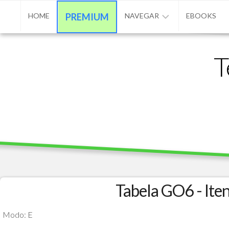
Skip
HOME
PREMIUM
NAVEGAR
EBOOKS
to
content
ADVPL
T
/
PROTHEUS
/
TL++
ANUNCIAR
BASE
DE
CONHECIMENTO
CONTATO
Tabela GO6 - Ite
PROGRAMAÇÃO
Modo: E
MATÉRIAS