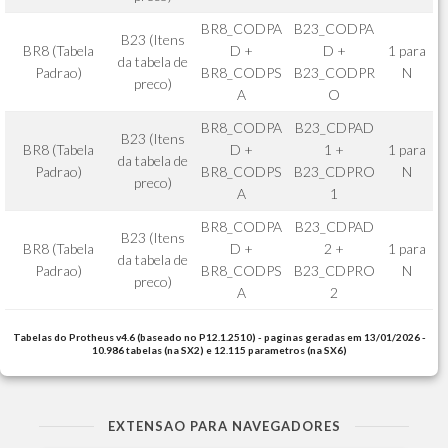
BR8_CODPA
B23_CODPA
B23 (Itens
BR8 (Tabela
D +
D +
1 para
da tabela de
Padrao)
BR8_CODPS
B23_CODPR
N
preco)
A
O
BR8_CODPA
B23_CDPAD
B23 (Itens
BR8 (Tabela
D +
1 +
1 para
da tabela de
Padrao)
BR8_CODPS
B23_CDPRO
N
preco)
A
1
BR8_CODPA
B23_CDPAD
B23 (Itens
BR8 (Tabela
D +
2 +
1 para
da tabela de
Padrao)
BR8_CODPS
B23_CDPRO
N
preco)
A
2
Tabelas do Protheus v4.6 (baseado no P12.1.2510) - paginas geradas em 13/01/2026 -
10.986 tabelas (na SX2) e 12.115 parametros (na SX6)
EXTENSAO PARA NAVEGADORES