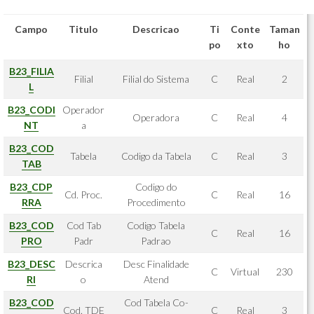
Campo
Titulo
Descricao
Ti
Conte
Taman
po
xto
ho
B23_FILIA
Filial
Filial do Sistema
C
Real
2
L
B23_CODI
Operador
Operadora
C
Real
4
NT
a
B23_COD
Tabela
Codigo da Tabela
C
Real
3
TAB
B23_CDP
Codigo do
Cd. Proc.
C
Real
16
RRA
Procedimento
B23_COD
Cod Tab
Codigo Tabela
C
Real
16
PRO
Padr
Padrao
B23_DESC
Descrica
Desc Finalidade
C
Virtual
230
RI
o
Atend
B23_COD
Cod Tabela Co-
Cod. TDE
C
Real
3