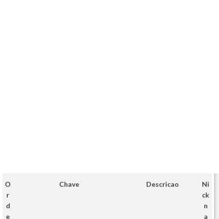
O
Chave
Descricao
Ni
r
ck
d
n
e
a