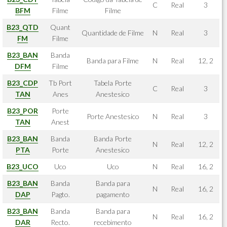
C
Real
3
BFM
Filme
Filme
B23_QTD
Quant
Quantidade de Filme
N
Real
3
FM
Filme
B23_BAN
Banda
Banda para Filme
N
Real
12, 2
DFM
Filme
B23_CDP
Tb Port
Tabela Porte
C
Real
3
TAN
Anes
Anestesico
B23_POR
Porte
Porte Anestesico
N
Real
3
TAN
Anest
B23_BAN
Banda
Banda Porte
N
Real
12, 2
PTA
Porte
Anestesico
B23_UCO
Uco
Uco
N
Real
16, 2
B23_BAN
Banda
Banda para
N
Real
16, 2
DAP
Pagto.
pagamento
B23_BAN
Banda
Banda para
N
Real
16, 2
DAR
Recto.
recebimento