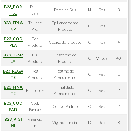
B23_POR
Porte
Porte de Sala
N
Real
3
TSL
Sala
B23_TPLA
Tp Lanc
Tp Lancamento
C
Real
1
NP
Prd.
Produto
B23_COD
Cod
Codigo do produto
C
Real
4
PLA
Produto
B23_DESP
Ds
Descricao do
C
Virtual
40
LA
Produto
Produto
B23_REGA
Reg
Regime de
C
Real
1
TE
Atendto
Atendimento
B23_FINA
Finalidade
Finalidade
C
Real
2
TE
Atendimento
B23_COD
Cod.
Codigo Padrao
C
Real
2
PAD
Padrao
B23_VIGI
Vigencia
Vigencia Inicial
D
Real
8
NI
Ini