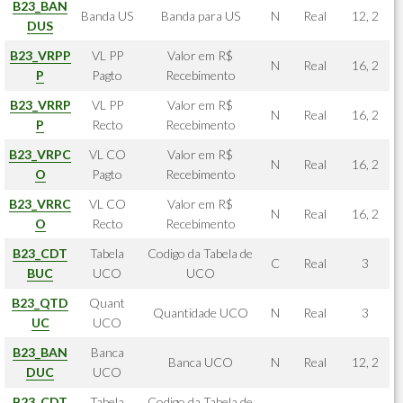
B23_BAN
Banda US
Banda para US
N
Real
12, 2
DUS
B23_VRPP
VL PP
Valor em R$
N
Real
16, 2
P
Pagto
Recebimento
B23_VRRP
VL PP
Valor em R$
N
Real
16, 2
P
Recto
Recebimento
B23_VRPC
VL CO
Valor em R$
N
Real
16, 2
O
Pagto
Recebimento
B23_VRRC
VL CO
Valor em R$
N
Real
16, 2
O
Recto
Recebimento
B23_CDT
Tabela
Codigo da Tabela de
C
Real
3
BUC
UCO
UCO
B23_QTD
Quant
Quantidade UCO
N
Real
3
UC
UCO
B23_BAN
Banca
Banca UCO
N
Real
12, 2
DUC
UCO
B23_CDT
Tabela
Codigo da Tabela de