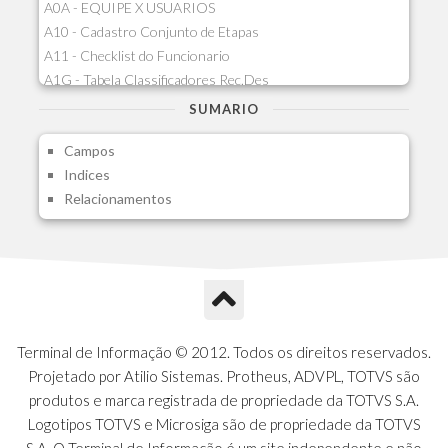
A0A - EQUIPE X USUARIOS
A10 - Cadastro Conjunto de Etapas
A11 - Checklist do Funcionario
A1G - Tabela Classificadores Rec.Des
A1H - Itens Tabela Classif.Rec.Desp.
SUMARIO
A1I - Cad.glutinadores Visao Ger.PCO
Campos
A1J - Itens Aglutinadores Visao
Indices
A1N - Tipos de Card
Relacionamentos
A1O - Cards Dashboard
A1P - Tipos de Charts
A1Q - Charts Dashboard
A1R - Visoes
A1S - Notificacoes do Vendedor
A1T - Contrl. Int. Pedido/Orcamento
A1U - Intermediadores
Terminal de Informação © 2012. Todos os direitos reservados.
A1V - Schemas - Gestao de Vendas
Projetado por Atilio Sistemas. Protheus, ADVPL, TOTVS são
A1W - Campos do Schema
produtos e marca registrada de propriedade da TOTVS S.A.
A1X - CFDI Complemento Carta Porte
Logotipos TOTVS e Microsiga são de propriedade da TOTVS
A1Y - Carta Porte - Localizacoes