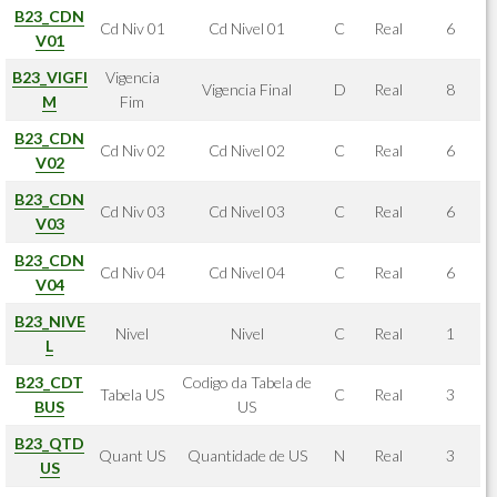
B23_CDN
Cd Niv 01
Cd Nivel 01
C
Real
6
V01
B23_VIGFI
Vigencia
Vigencia Final
D
Real
8
M
Fim
B23_CDN
Cd Niv 02
Cd Nivel 02
C
Real
6
V02
B23_CDN
Cd Niv 03
Cd Nivel 03
C
Real
6
V03
B23_CDN
Cd Niv 04
Cd Nivel 04
C
Real
6
V04
B23_NIVE
Nivel
Nivel
C
Real
1
L
B23_CDT
Codigo da Tabela de
Tabela US
C
Real
3
BUS
US
B23_QTD
Quant US
Quantidade de US
N
Real
3
US