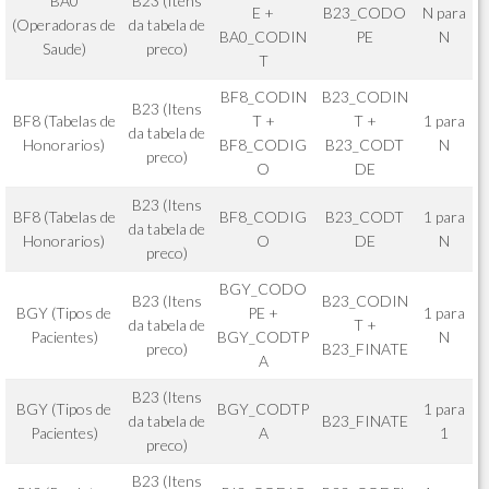
BA0
B23 (Itens
E +
B23_CODO
N para
(Operadoras de
da tabela de
BA0_CODIN
PE
N
Saude)
preco)
T
BF8_CODIN
B23_CODIN
B23 (Itens
BF8 (Tabelas de
T +
T +
1 para
da tabela de
Honorarios)
BF8_CODIG
B23_CODT
N
preco)
O
DE
B23 (Itens
BF8 (Tabelas de
BF8_CODIG
B23_CODT
1 para
da tabela de
Honorarios)
O
DE
N
preco)
BGY_CODO
B23 (Itens
B23_CODIN
BGY (Tipos de
PE +
1 para
da tabela de
T +
Pacientes)
BGY_CODTP
N
preco)
B23_FINATE
A
B23 (Itens
BGY (Tipos de
BGY_CODTP
1 para
da tabela de
B23_FINATE
Pacientes)
A
1
preco)
B23 (Itens