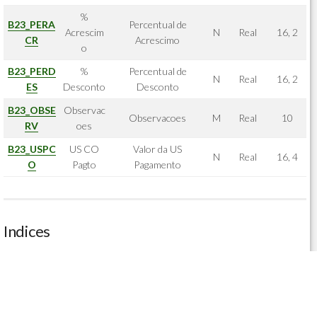
%
B23_PERA
Percentual de
Acrescim
N
Real
16, 2
CR
Acrescimo
o
B23_PERD
%
Percentual de
N
Real
16, 2
ES
Desconto
Desconto
B23_OBSE
Observac
Observacoes
M
Real
10
RV
oes
B23_USPC
US CO
Valor da US
N
Real
16, 4
O
Pagto
Pagamento
Indices