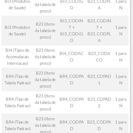
BI3 (Produtos
BI3_CODIG
B23_CODPL
1 para
da tabela de
de Saude)
O
A
N
preco)
BI3_CODIN
B23_CODIN
B23 (Itens
BI3 (Produtos
T +
T +
1 para
da tabela de
de Saude)
BI3_CODIG
B23_CODPL
N
preco)
O
A
BI4 (Tipos de
B23 (Itens
BI4_CODAC
B23_CODA
1 para
Acomodacao
da tabela de
O
CO
N
Internacao)
preco)
B23 (Itens
BR4 (Tipo de
BR4_CODPA
B23_CDPAD
1 para
da tabela de
Tabela Padrao)
D
1
N
preco)
B23 (Itens
BR4 (Tipo de
BR4_CODPA
B23_CDPAD
1 para
da tabela de
Tabela Padrao)
D
2
N
preco)
B23 (Itens
BR4 (Tipo de
BR4_CODPA
B23_CODPA
1 para
da tabela de
Tabela Padrao)
D
D
N
preco)