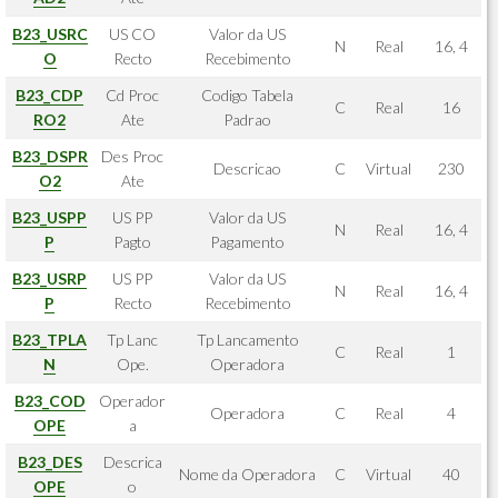
B23_USRC
US CO
Valor da US
N
Real
16, 4
O
Recto
Recebimento
B23_CDP
Cd Proc
Codigo Tabela
C
Real
16
RO2
Ate
Padrao
B23_DSPR
Des Proc
Descricao
C
Virtual
230
O2
Ate
B23_USPP
US PP
Valor da US
N
Real
16, 4
P
Pagto
Pagamento
B23_USRP
US PP
Valor da US
N
Real
16, 4
P
Recto
Recebimento
B23_TPLA
Tp Lanc
Tp Lancamento
C
Real
1
N
Ope.
Operadora
B23_COD
Operador
Operadora
C
Real
4
OPE
a
B23_DES
Descrica
Nome da Operadora
C
Virtual
40
OPE
o