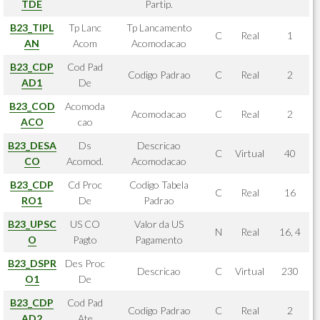
TDE
Partip.
B23_TIPL
Tp Lanc
Tp Lancamento
C
Real
1
AN
Acom
Acomodacao
B23_CDP
Cod Pad
Codigo Padrao
C
Real
2
AD1
De
B23_COD
Acomoda
Acomodacao
C
Real
2
ACO
cao
B23_DESA
Ds
Descricao
C
Virtual
40
CO
Acomod.
Acomodacao
B23_CDP
Cd Proc
Codigo Tabela
C
Real
16
RO1
De
Padrao
B23_UPSC
US CO
Valor da US
N
Real
16, 4
O
Pagto
Pagamento
B23_DSPR
Des Proc
Descricao
C
Virtual
230
O1
De
B23_CDP
Cod Pad
Codigo Padrao
C
Real
2
AD2
Ate