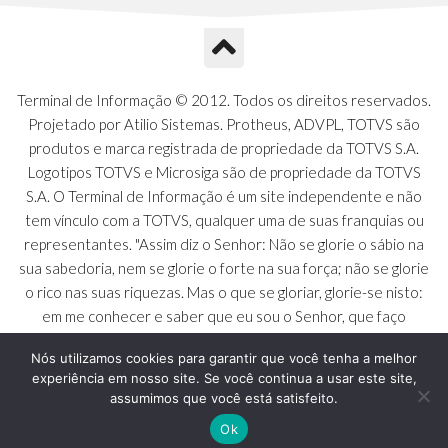
A1R - Visoes
A1S - Notificacoes do Vendedor
A1T - Contrl. Int. Pedido/Orcamento
A1U - Intermediadores
Terminal de Informação © 2012. Todos os direitos reservados.
A1V - Schemas - Gestao de Vendas
Projetado por Atilio Sistemas. Protheus, ADVPL, TOTVS são
A1W - Campos do Schema
produtos e marca registrada de propriedade da TOTVS S.A.
A1X - CFDI Complemento Carta Porte
Logotipos TOTVS e Microsiga são de propriedade da TOTVS
A1Y - Carta Porte - Localizacoes
S.A. O Terminal de Informação é um site independente e não
A1Z - Carta Porte - Operadores
tem vínculo com a TOTVS, qualquer uma de suas franquias ou
A20 - Nota Explicativa - PCO
representantes. "Assim diz o Senhor: Não se glorie o sábio na
A21 - FONTES FINANC.PPA
sua sabedoria, nem se glorie o forte na sua força; não se glorie
A22 - Itens Fontes Financ.PPA
o rico nas suas riquezas. Mas o que se gloriar, glorie-se nisto:
A23 - Inflacao para metas anuais
em me conhecer e saber que eu sou o Senhor, que faço
A24 - PIB Estadual para metas anuais
beneficência, juízo e justiça na terra [...]" - Jeremias 9:23 a 24
A25 - Receitas e Despesas Metais Anu
Nós utilizamos cookies para garantir que você tenha a melhor
experiência em nosso site. Se você continua a usar este site,
A26 - Deducao da Receita - MCASP
assumimos que você está satisfeito.
A27 - Divida Publica - Metas Aunias
A28 - Juros para metas aunias
Ok