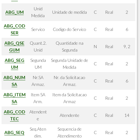
Unid
ABG_UM
Unidade de medida
C
Real
2
Medida
ABG_COD
Servico
Codigo do Servico
C
Real
6
SER
ABG_QSE
Quant.2.
Quantidade na
N
Real
9, 2
GUM
Unid
Segunda
ABG_SEG
Segunda
Segunda Unidade de
C
Real
2
UM
UM
Medida
ABG_NUM
Nr.SA
Nr. da Solicitacao
C
Real
6
SA
Armaz.
Armaz.
ABG_ITEM
Item SA
Item da Solicitacao
C
Real
2
SA
Arm.
Armaz
ABG_COD
Atendent
Atendente
C
Real
14
TEC
e
Seq.Aten
Sequencia de
ABG_SEQ
C
Real
2
dim.
Atendimento