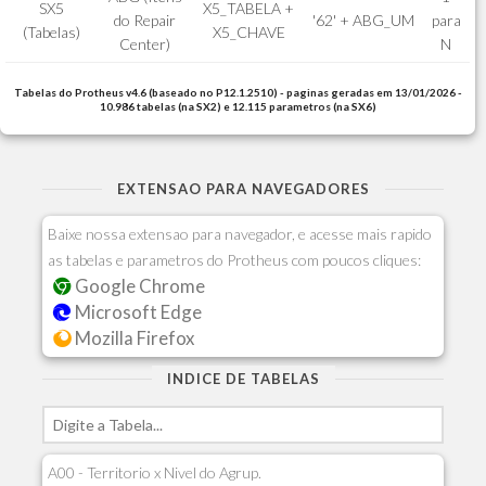
SX5
X5_TABELA +
do Repair
'62' + ABG_UM
para
(Tabelas)
X5_CHAVE
Center)
N
Tabelas do Protheus v4.6 (baseado no P12.1.2510) - paginas geradas em 13/01/2026 -
10.986 tabelas (na SX2) e 12.115 parametros (na SX6)
EXTENSAO PARA NAVEGADORES
Baixe nossa extensao para navegador, e acesse mais rapido
as tabelas e parametros do Protheus com poucos cliques:
Google Chrome
Microsoft Edge
Mozilla Firefox
INDICE DE TABELAS
A00 - Territorio x Nivel do Agrup.