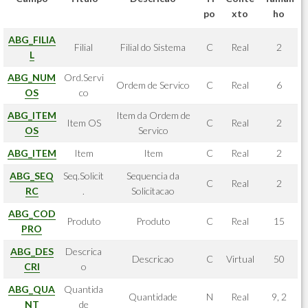
po
xto
ho
ABG_FILIA
Filial
Filial do Sistema
C
Real
2
L
ABG_NUM
Ord.Servi
Ordem de Servico
C
Real
6
OS
co
ABG_ITEM
Item da Ordem de
Item OS
C
Real
2
OS
Servico
ABG_ITEM
Item
Item
C
Real
2
ABG_SEQ
Seq.Solicit
Sequencia da
C
Real
2
RC
.
Solicitacao
ABG_COD
Produto
Produto
C
Real
15
PRO
ABG_DES
Descrica
Descricao
C
Virtual
50
CRI
o
ABG_QUA
Quantida
Quantidade
N
Real
9, 2
NT
de