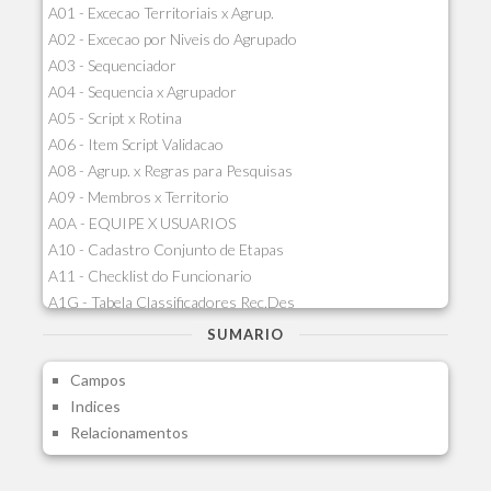
A01 - Excecao Territoriais x Agrup.
A02 - Excecao por Niveis do Agrupado
A03 - Sequenciador
A04 - Sequencia x Agrupador
A05 - Script x Rotina
A06 - Item Script Validacao
A08 - Agrup. x Regras para Pesquisas
A09 - Membros x Territorio
A0A - EQUIPE X USUARIOS
A10 - Cadastro Conjunto de Etapas
A11 - Checklist do Funcionario
A1G - Tabela Classificadores Rec.Des
A1H - Itens Tabela Classif.Rec.Desp.
SUMARIO
A1I - Cad.glutinadores Visao Ger.PCO
Campos
A1J - Itens Aglutinadores Visao
Indices
A1N - Tipos de Card
Relacionamentos
A1O - Cards Dashboard
A1P - Tipos de Charts
A1Q - Charts Dashboard