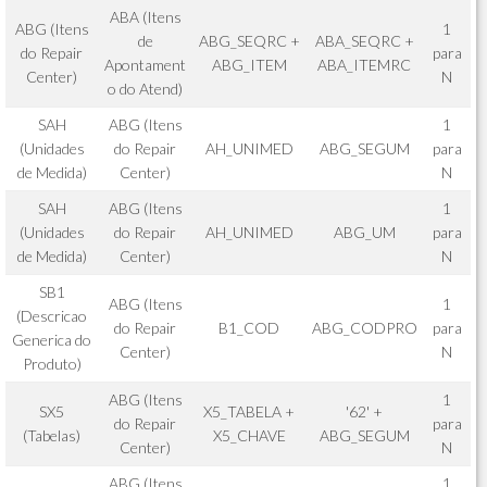
ABA (Itens
ABG (Itens
1
de
ABG_SEQRC +
ABA_SEQRC +
do Repair
para
Apontament
ABG_ITEM
ABA_ITEMRC
Center)
N
o do Atend)
SAH
ABG (Itens
1
(Unidades
do Repair
AH_UNIMED
ABG_SEGUM
para
de Medida)
Center)
N
SAH
ABG (Itens
1
(Unidades
do Repair
AH_UNIMED
ABG_UM
para
de Medida)
Center)
N
SB1
ABG (Itens
1
(Descricao
do Repair
B1_COD
ABG_CODPRO
para
Generica do
Center)
N
Produto)
ABG (Itens
1
SX5
X5_TABELA +
'62' +
do Repair
para
(Tabelas)
X5_CHAVE
ABG_SEGUM
Center)
N
ABG (Itens
1