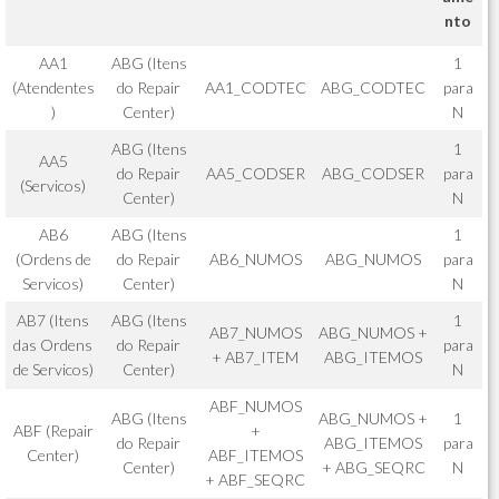
nto
AA1
ABG (Itens
1
(Atendentes
do Repair
AA1_CODTEC
ABG_CODTEC
para
)
Center)
N
ABG (Itens
1
AA5
do Repair
AA5_CODSER
ABG_CODSER
para
(Servicos)
Center)
N
AB6
ABG (Itens
1
(Ordens de
do Repair
AB6_NUMOS
ABG_NUMOS
para
Servicos)
Center)
N
AB7 (Itens
ABG (Itens
1
AB7_NUMOS
ABG_NUMOS +
das Ordens
do Repair
para
+ AB7_ITEM
ABG_ITEMOS
de Servicos)
Center)
N
ABF_NUMOS
ABG (Itens
ABG_NUMOS +
1
ABF (Repair
+
do Repair
ABG_ITEMOS
para
Center)
ABF_ITEMOS
Center)
+ ABG_SEQRC
N
+ ABF_SEQRC