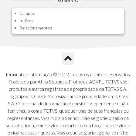
SUMARIO
A1I - Cad.glutinadores Visao Ger.PCO
Campos
A1J - Itens Aglutinadores Visao
Indices
A1N - Tipos de Card
Relacionamentos
A1O - Cards Dashboard
A1P - Tipos de Charts
A1Q - Charts Dashboard
A1R - Visoes
A1S - Notificacoes do Vendedor
A1T - Contrl. Int. Pedido/Orcamento
A1U - Intermediadores
Terminal de Informação © 2012. Todos os direitos reservados.
A1V - Schemas - Gestao de Vendas
Projetado por Atilio Sistemas. Protheus, ADVPL, TOTVS são
A1W - Campos do Schema
produtos e marca registrada de propriedade da TOTVS S.A.
A1X - CFDI Complemento Carta Porte
Logotipos TOTVS e Microsiga são de propriedade da TOTVS
A1Y - Carta Porte - Localizacoes
S.A. O Terminal de Informação é um site independente e não
A1Z - Carta Porte - Operadores
tem vínculo com a TOTVS, qualquer uma de suas franquias ou
A20 - Nota Explicativa - PCO
representantes. "Assim diz o Senhor: Não se glorie o sábio na
A21 - FONTES FINANC.PPA
sua sabedoria, nem se glorie o forte na sua força; não se glorie
A22 - Itens Fontes Financ.PPA
o rico nas suas riquezas. Mas o que se gloriar, glorie-se nisto: