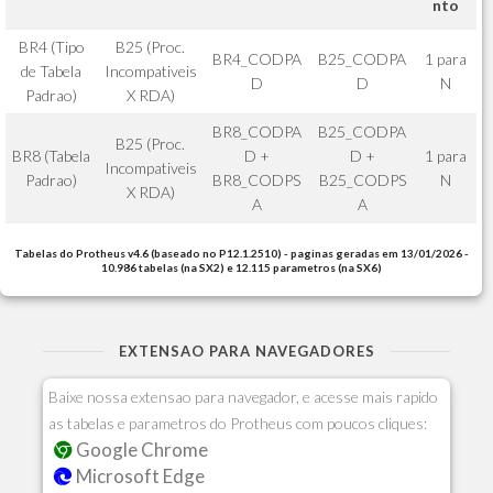
nto
BR4 (Tipo
B25 (Proc.
BR4_CODPA
B25_CODPA
1 para
de Tabela
Incompativeis
D
D
N
Padrao)
X RDA)
BR8_CODPA
B25_CODPA
B25 (Proc.
BR8 (Tabela
D +
D +
1 para
Incompativeis
Padrao)
BR8_CODPS
B25_CODPS
N
X RDA)
A
A
Tabelas do Protheus v4.6 (baseado no P12.1.2510) - paginas geradas em 13/01/2026 -
10.986 tabelas (na SX2) e 12.115 parametros (na SX6)
EXTENSAO PARA NAVEGADORES
Baixe nossa extensao para navegador, e acesse mais rapido
as tabelas e parametros do Protheus com poucos cliques:
Google Chrome
Microsoft Edge