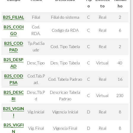
o
to
ho
B25_FILIAL
Filial
Filial do sistema
C
Real
2
B25_CODI
Cod.
Codigo da RDA
C
Real
6
GO
RDA.
B25_COD
Tp.Pad.Sa
Cod. Tipo Tabela
C
Real
2
PAD
ude
B25_DESP
Desc.Tipo
Des. Tipo Tabela
C
Virtual
40
AD
B25_COD
Cod.Tab.P
Cod. Tabela Padrao
C
Real
16
PSA
ad.
B25_DESC
Desc.Tb.P
Descricao Tabela
C
Virtual
230
RI
d
Padrao
B25_VIGIN
Vig.Inicial
Vigencia Inicial
D
Real
8
I
B25_VIGFI
Vig. Final
Vigencia Final
D
Real
8
N