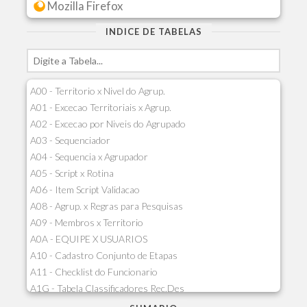
Mozilla Firefox
INDICE DE TABELAS
A00 - Territorio x Nivel do Agrup.
A01 - Excecao Territoriais x Agrup.
A02 - Excecao por Niveis do Agrupado
A03 - Sequenciador
A04 - Sequencia x Agrupador
A05 - Script x Rotina
A06 - Item Script Validacao
A08 - Agrup. x Regras para Pesquisas
A09 - Membros x Territorio
A0A - EQUIPE X USUARIOS
A10 - Cadastro Conjunto de Etapas
A11 - Checklist do Funcionario
A1G - Tabela Classificadores Rec.Des
A1H - Itens Tabela Classif.Rec.Desp.