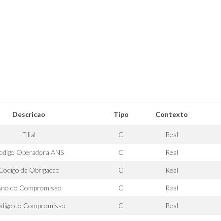
Descricao
Tipo
Contexto
Filial
C
Real
odigo Operadora ANS
C
Real
Codigo da Obrigacao
C
Real
no do Compromisso
C
Real
digo do Compromisso
C
Real