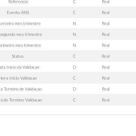
Referencia
C
Real
Evento ANS
C
Real
 terceiro mes trimestre
N
Real
 segundo mes trimestre
N
Real
primeiro mes trimestre
N
Real
Status
C
Real
ta Inicio da Validacao
D
Real
Hora Inicio Validacao
C
Real
a Termino de Validacao
D
Real
a do Termino Validacao
C
Real