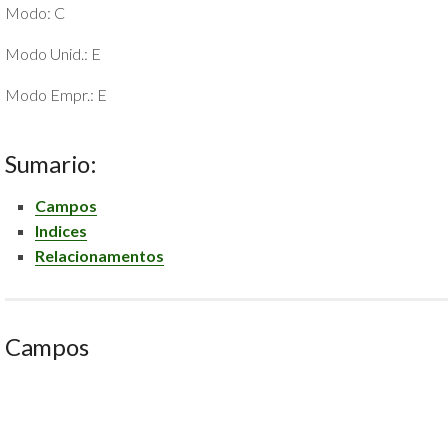
Modo: C
POLÍTICA
DE
Modo Unid.: E
PRIVACIDADE
E
Modo Empr.: E
COOKIES
SOBRE
Sumario:
Campos
Indices
Relacionamentos
Campos