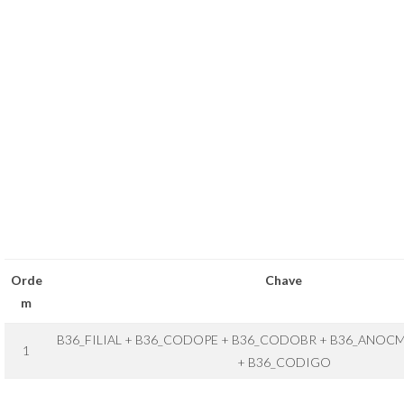
Orde
Chave
m
B36_FILIAL + B36_CODOPE + B36_CODOBR + B36_ANOC
1
+ B36_CODIGO