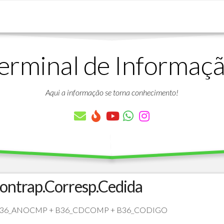
erminal de Informaç
DOWNLOADS
LISTA
DE
Aqui a informação se torna conhecimento!
ARTIGOS
LISTA
DE
PARÂMETROS
TABELAS
DO
PROTHEUS
Contrap.Corresp.Cedida
VÍDEO
BANCO
AULAS
DE
+ B36_ANOCMP + B36_CDCOMP + B36_CODIGO
GRATUITAS
DADOS