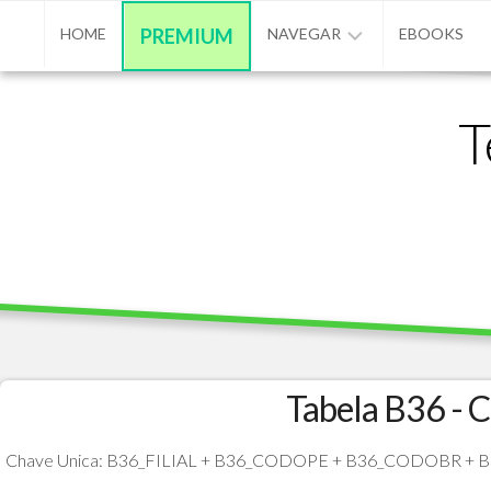
Skip
HOME
PREMIUM
NAVEGAR
EBOOKS
to
content
ADVPL
T
/
PROTHEUS
/
TL++
ANUNCIAR
BASE
DE
CONHECIMENTO
CONTATO
Tabela B36 - 
PROGRAMAÇÃO
Chave Unica: B36_FILIAL + B36_CODOPE + B36_CODOBR 
MATÉRIAS