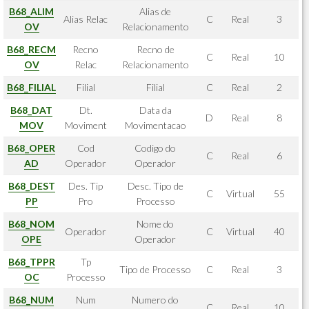
B68_ALIM
Alias de
Alias Relac
C
Real
3
OV
Relacionamento
B68_RECM
Recno
Recno de
C
Real
10
OV
Relac
Relacionamento
B68_FILIAL
Filial
Filial
C
Real
2
B68_DAT
Dt.
Data da
D
Real
8
MOV
Moviment
Movimentacao
B68_OPER
Cod
Codigo do
C
Real
6
AD
Operador
Operador
B68_DEST
Des. Tip
Desc. Tipo de
C
Virtual
55
PP
Pro
Processo
B68_NOM
Nome do
Operador
C
Virtual
40
OPE
Operador
B68_TPPR
Tp
Tipo de Processo
C
Real
3
OC
Processo
B68_NUM
Num
Numero do
C
Real
10