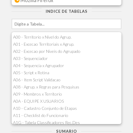
Mozilla Firefox
INDICE DE TABELAS
A00 - Territorio x Nivel do Agrup.
A01 - Excecao Territoriais x Agrup.
A02 - Excecao por Niveis do Agrupado
A03 - Sequenciador
A04 - Sequencia x Agrupador
A05 - Script x Rotina
A06 - Item Script Validacao
A08 - Agrup. x Regras para Pesquisas
A09 - Membros x Territorio
A0A - EQUIPE X USUARIOS
A10 - Cadastro Conjunto de Etapas
A11 - Checklist do Funcionario
A1G - Tabela Classificadores Rec.Des
A1H - Itens Tabela Classif.Rec.Desp.
SUMARIO