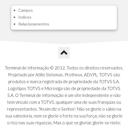
A1I - Cad.glutinadores Visao Ger.PCO
Campos
A1J - Itens Aglutinadores Visao
Indices
A1N - Tipos de Card
Relacionamentos
A1O - Cards Dashboard
A1P - Tipos de Charts
A1Q - Charts Dashboard
A1R - Visoes
A1S - Notificacoes do Vendedor
A1T - Contrl. Int. Pedido/Orcamento
A1U - Intermediadores
Terminal de Informação © 2012. Todos os direitos reservados.
A1V - Schemas - Gestao de Vendas
Projetado por Atilio Sistemas. Protheus, ADVPL, TOTVS são
A1W - Campos do Schema
produtos e marca registrada de propriedade da TOTVS S.A.
A1X - CFDI Complemento Carta Porte
Logotipos TOTVS e Microsiga são de propriedade da TOTVS
A1Y - Carta Porte - Localizacoes
S.A. O Terminal de Informação é um site independente e não
A1Z - Carta Porte - Operadores
tem vínculo com a TOTVS, qualquer uma de suas franquias ou
A20 - Nota Explicativa - PCO
representantes. "Assim diz o Senhor: Não se glorie o sábio na
A21 - FONTES FINANC.PPA
sua sabedoria, nem se glorie o forte na sua força; não se glorie
A22 - Itens Fontes Financ.PPA
o rico nas suas riquezas. Mas o que se gloriar, glorie-se nisto:
A23 - Inflacao para metas anuais