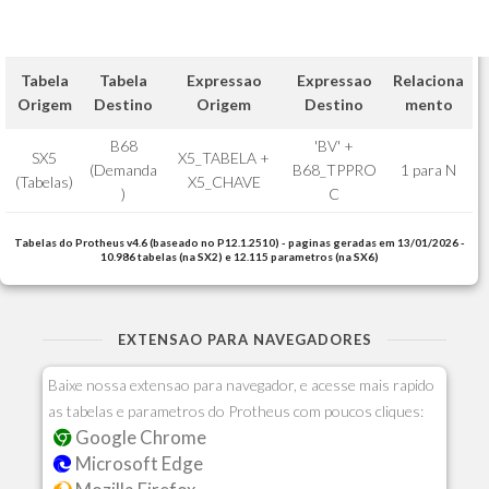
Tabela
Tabela
Expressao
Expressao
Relaciona
Origem
Destino
Origem
Destino
mento
B68
'BV' +
SX5
X5_TABELA +
(Demanda
B68_TPPRO
1 para N
(Tabelas)
X5_CHAVE
)
C
Tabelas do Protheus v4.6 (baseado no P12.1.2510) - paginas geradas em 13/01/2026 -
10.986 tabelas (na SX2) e 12.115 parametros (na SX6)
EXTENSAO PARA NAVEGADORES
Baixe nossa extensao para navegador, e acesse mais rapido
as tabelas e parametros do Protheus com poucos cliques:
Google Chrome
Microsoft Edge