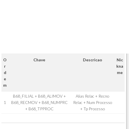
O
Chave
Descricao
Nic
r
kna
d
me
e
m
B68_FILIAL + B68_ALIMOV +
Alias Relac + Recno
1
B68_RECMOV + B68_NUMPRC
Relac + Num Processo
+ B68_TPPROC
+ Tp Processo