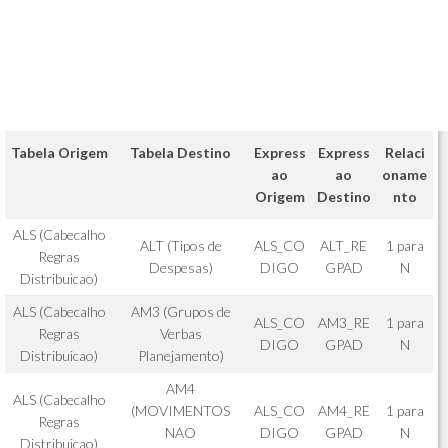
Tabela Origem
Tabela Destino
Express
Express
Relaci
ao
ao
oname
Origem
Destino
nto
ALS (Cabecalho
ALT (Tipos de
ALS_CO
ALT_RE
1 para
Regras
Despesas)
DIGO
GPAD
N
Distribuicao)
ALS (Cabecalho
AM3 (Grupos de
ALS_CO
AM3_RE
1 para
Regras
Verbas
DIGO
GPAD
N
Distribuicao)
Planejamento)
AM4
ALS (Cabecalho
(MOVIMENTOS
ALS_CO
AM4_RE
1 para
Regras
NAO
DIGO
GPAD
N
Distribuicao)