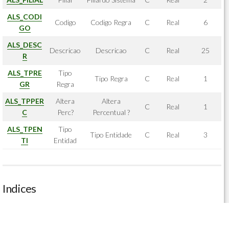
ALS_CODI
Codigo
Codigo Regra
C
Real
6
GO
ALS_DESC
Descricao
Descricao
C
Real
25
R
ALS_TPRE
Tipo
Tipo Regra
C
Real
1
GR
Regra
ALS_TPPER
Altera
Altera
C
Real
1
C
Perc?
Percentual ?
ALS_TPEN
Tipo
Tipo Entidade
C
Real
3
TI
Entidad
Indices