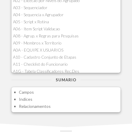
A02 - Excecao por Niveis do Agrupado
A03 - Sequenciador
A04 - Sequencia x Agrupador
A05 - Script x Rotina
A06 - Item Script Validacao
A08 - Agrup. x Regras para Pesquisas
A09 - Membros x Territorio
A0A - EQUIPE X USUARIOS
A10 - Cadastro Conjunto de Etapas
A11 - Checklist do Funcionario
A1G - Tabela Classificadores Rec.Des
A1H - Itens Tabela Classif.Rec.Desp.
SUMARIO
A1I - Cad.glutinadores Visao Ger.PCO
Campos
A1J - Itens Aglutinadores Visao
Indices
A1N - Tipos de Card
Relacionamentos
A1O - Cards Dashboard
A1P - Tipos de Charts
A1Q - Charts Dashboard
A1R - Visoes