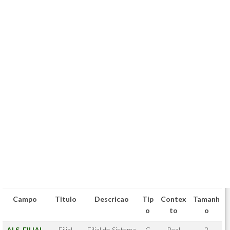
Campo
Titulo
Descricao
Tip
Contex
Tamanh
o
to
o
ALS_FILIAL
Filial
Filial do Sistema
C
Real
2