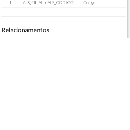
1
ALS_FILIAL + ALS_CODIGO
Codigo
Relacionamentos