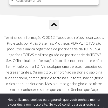
Relacionamentos
A1O - Cards Dashboard
A1P - Tipos de Charts
A1Q - Charts Dashboard
A1R - Visoes
A1S - Notificacoes do Vendedor
A1T - Contrl. Int. Pedido/Orcamento
A1U - Intermediadores
Terminal de Informação © 2012. Todos os direitos reservados.
A1V - Schemas - Gestao de Vendas
Projetado por Atilio Sistemas. Protheus, ADVPL, TOTVS são
A1W - Campos do Schema
produtos e marca registrada de propriedade da TOTVS S.A.
A1X - CFDI Complemento Carta Porte
Logotipos TOTVS e Microsiga são de propriedade da TOTVS
A1Y - Carta Porte - Localizacoes
S.A. O Terminal de Informação é um site independente e não
A1Z - Carta Porte - Operadores
tem vínculo com a TOTVS, qualquer uma de suas franquias ou
A20 - Nota Explicativa - PCO
representantes. "Assim diz o Senhor: Não se glorie o sábio na
A21 - FONTES FINANC.PPA
sua sabedoria, nem se glorie o forte na sua força; não se glorie
A22 - Itens Fontes Financ.PPA
o rico nas suas riquezas. Mas o que se gloriar, glorie-se nisto:
A23 - Inflacao para metas anuais
em me conhecer e saber que eu sou o Senhor, que faço
A24 - PIB Estadual para metas anuais
beneficência, juízo e justiça na terra [...]" - Jeremias 9:23 a 24
A25 - Receitas e Despesas Metais Anu
Nós utilizamos cookies para garantir que você tenha a melhor
experiência em nosso site. Se você continua a usar este site,
A26 - Deducao da Receita - MCASP