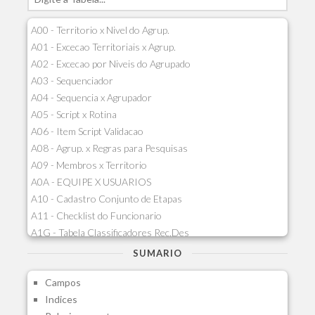
A00 - Territorio x Nivel do Agrup.
A01 - Excecao Territoriais x Agrup.
A02 - Excecao por Niveis do Agrupado
A03 - Sequenciador
A04 - Sequencia x Agrupador
A05 - Script x Rotina
A06 - Item Script Validacao
A08 - Agrup. x Regras para Pesquisas
A09 - Membros x Territorio
A0A - EQUIPE X USUARIOS
A10 - Cadastro Conjunto de Etapas
A11 - Checklist do Funcionario
A1G - Tabela Classificadores Rec.Des
A1H - Itens Tabela Classif.Rec.Desp.
SUMARIO
A1I - Cad.glutinadores Visao Ger.PCO
Campos
A1J - Itens Aglutinadores Visao
Indices
A1N - Tipos de Card