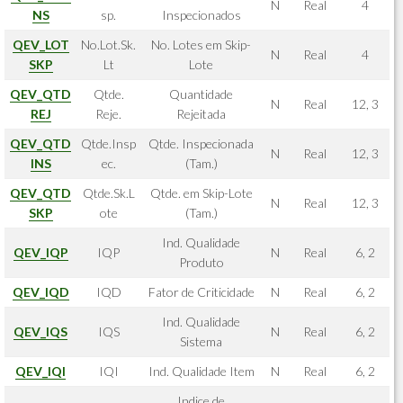
N
Real
4
NS
sp.
Inspecionados
QEV_LOT
No.Lot.Sk.
No. Lotes em Skip-
N
Real
4
SKP
Lt
Lote
QEV_QTD
Qtde.
Quantidade
N
Real
12, 3
REJ
Reje.
Rejeitada
QEV_QTD
Qtde.Insp
Qtde. Inspecionada
N
Real
12, 3
INS
ec.
(Tam.)
QEV_QTD
Qtde.Sk.L
Qtde. em Skip-Lote
N
Real
12, 3
SKP
ote
(Tam.)
Ind. Qualidade
QEV_IQP
IQP
N
Real
6, 2
Produto
QEV_IQD
IQD
Fator de Criticidade
N
Real
6, 2
Ind. Qualidade
QEV_IQS
IQS
N
Real
6, 2
Sistema
QEV_IQI
IQI
Ind. Qualidade Item
N
Real
6, 2
Indice de