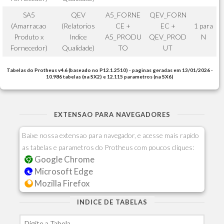
SA5
QEV
A5_FORNE
QEV_FORN
(Amarracao
(Relatorios
CE +
EC +
1 para
Produto x
Indice
A5_PRODU
QEV_PROD
N
Fornecedor)
Qualidade)
TO
UT
Tabelas do Protheus v4.6 (baseado no P12.1.2510) - paginas geradas em 13/01/2026 -
10.986 tabelas (na SX2) e 12.115 parametros (na SX6)
EXTENSAO PARA NAVEGADORES
Baixe nossa extensao para navegador, e acesse mais rapido
as tabelas e parametros do Protheus com poucos cliques:
Google Chrome
Microsoft Edge
Mozilla Firefox
INDICE DE TABELAS