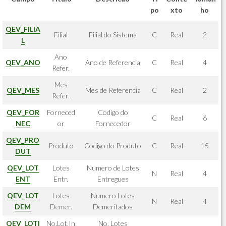
po
xto
ho
QEV_FILIA
Filial
Filial do Sistema
C
Real
2
L
Ano
QEV_ANO
Ano de Referencia
C
Real
4
Refer.
Mes
QEV_MES
Mes de Referencia
C
Real
2
Refer.
QEV_FOR
Forneced
Codigo do
C
Real
6
NEC
or
Fornecedor
QEV_PRO
Produto
Codigo do Produto
C
Real
15
DUT
QEV_LOT
Lotes
Numero de Lotes
N
Real
4
ENT
Entr.
Entregues
QEV_LOT
Lotes
Numero Lotes
N
Real
4
DEM
Demer.
Demeritados
QEV_LOTI
No.Lot.In
No. Lotes