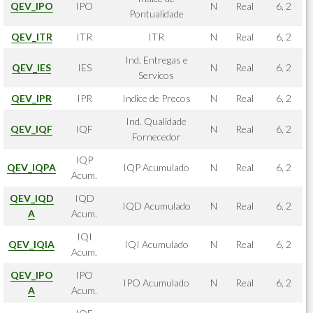
QEV_IPO
IPO
N
Real
6, 2
Pontualidade
QEV_ITR
ITR
ITR
N
Real
6, 2
Ind. Entregas e
QEV_IES
IES
N
Real
6, 2
Servicos
QEV_IPR
IPR
Indice de Precos
N
Real
6, 2
Ind. Qualidade
QEV_IQF
IQF
N
Real
6, 2
Fornecedor
IQP
QEV_IQPA
IQP Acumulado
N
Real
6, 2
Acum.
QEV_IQD
IQD
IQD Acumulado
N
Real
6, 2
A
Acum.
IQI
QEV_IQIA
IQI Acumulado
N
Real
6, 2
Acum.
QEV_IPO
IPO
IPO Acumulado
N
Real
6, 2
A
Acum.