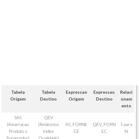
Tabela
Tabela
Expressao
Expressao
Relaci
Origem
Destino
Origem
Destino
onam
ento
SA5
QEV
(Amarracao
(Relatorios
A5_FORNE
QEV_FORN
1 para
Produto x
Indice
CE
EC
N
Fornecedor)
Qualidade)