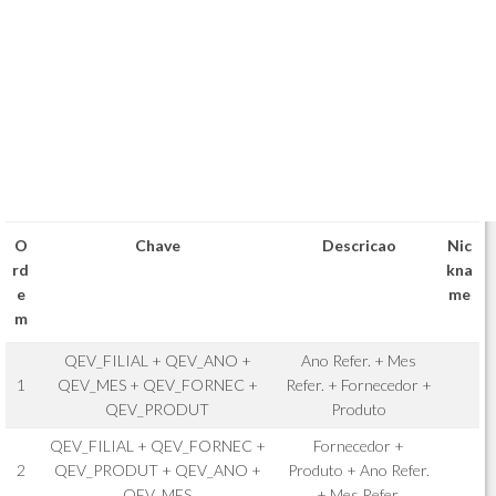
O
Chave
Descricao
Nic
rd
kna
e
me
m
QEV_FILIAL + QEV_ANO +
Ano Refer. + Mes
1
QEV_MES + QEV_FORNEC +
Refer. + Fornecedor +
QEV_PRODUT
Produto
QEV_FILIAL + QEV_FORNEC +
Fornecedor +
2
QEV_PRODUT + QEV_ANO +
Produto + Ano Refer.
QEV_MES
+ Mes Refer.