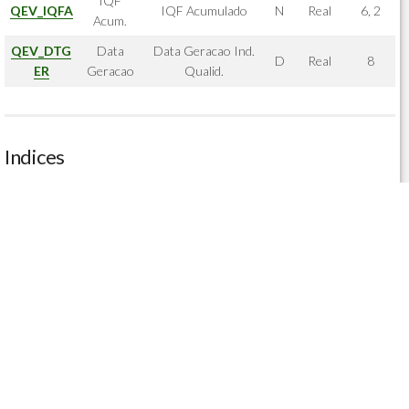
IQF
QEV_IQFA
IQF Acumulado
N
Real
6, 2
Acum.
QEV_DTG
Data
Data Geracao Ind.
D
Real
8
ER
Geracao
Qualid.
Indices