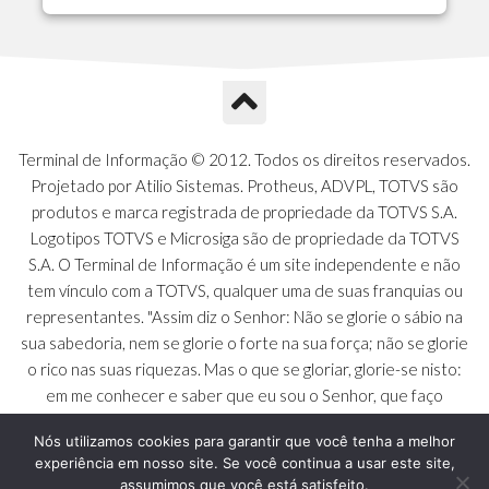
A1P - Tipos de Charts
A1Q - Charts Dashboard
A1R - Visoes
A1S - Notificacoes do Vendedor
A1T - Contrl. Int. Pedido/Orcamento
A1U - Intermediadores
Terminal de Informação © 2012. Todos os direitos reservados.
A1V - Schemas - Gestao de Vendas
Projetado por Atilio Sistemas. Protheus, ADVPL, TOTVS são
A1W - Campos do Schema
produtos e marca registrada de propriedade da TOTVS S.A.
A1X - CFDI Complemento Carta Porte
Logotipos TOTVS e Microsiga são de propriedade da TOTVS
A1Y - Carta Porte - Localizacoes
S.A. O Terminal de Informação é um site independente e não
A1Z - Carta Porte - Operadores
tem vínculo com a TOTVS, qualquer uma de suas franquias ou
A20 - Nota Explicativa - PCO
representantes. "Assim diz o Senhor: Não se glorie o sábio na
A21 - FONTES FINANC.PPA
sua sabedoria, nem se glorie o forte na sua força; não se glorie
A22 - Itens Fontes Financ.PPA
o rico nas suas riquezas. Mas o que se gloriar, glorie-se nisto:
A23 - Inflacao para metas anuais
em me conhecer e saber que eu sou o Senhor, que faço
A24 - PIB Estadual para metas anuais
beneficência, juízo e justiça na terra [...]" - Jeremias 9:23 a 24
A25 - Receitas e Despesas Metais Anu
Nós utilizamos cookies para garantir que você tenha a melhor
experiência em nosso site. Se você continua a usar este site,
A26 - Deducao da Receita - MCASP
assumimos que você está satisfeito.