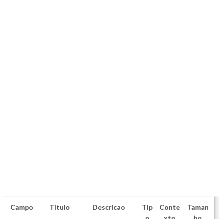
Campo
Titulo
Descricao
Tip
Conte
Taman
o
xto
ho