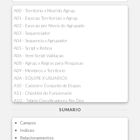
A00 - Territorio x Nivel do Agrup.
A01 - Excecao Territoriais x Agrup.
A02 - Excecao por Niveis do Agrupado
A03 - Sequenciador
A04 - Sequencia x Agrupador
A05 - Script x Rotina
A06 - Item Script Validacao
A08 - Agrup. x Regras para Pesquisas
A09 - Membros x Territorio
A0A - EQUIPE X USUARIOS
A10 - Cadastro Conjunto de Etapas
A11 - Checklist do Funcionario
A1G - Tabela Classificadores Rec.Des
A1H - Itens Tabela Classif.Rec.Desp.
SUMARIO
A1I - Cad.glutinadores Visao Ger.PCO
Campos
A1J - Itens Aglutinadores Visao
Indices
A1N - Tipos de Card
Relacionamentos
A1O - Cards Dashboard