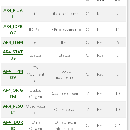
AR4_FILIA
Filial
Filial do sistema
C
Real
2
L
AR4_IDPR
ID Proc
ID Processamento
C
Real
14
OC
AR4_ITEM
Item
Item
C
Real
6
AR4_STAT
Status
Status
C
Real
1
US
Tp
AR4_TIPM
Tipo do
Moviment
C
Real
1
OV
movimento
o
AR4_ORIG
Dados
Dados de origem
M
Real
10
EM
Origem
AR4_RESU
Observaca
Observacao
M
Real
10
LT
o
AR4_IDOR
ID na
ID na origem
C
Real
32
IG
Origem
informacao