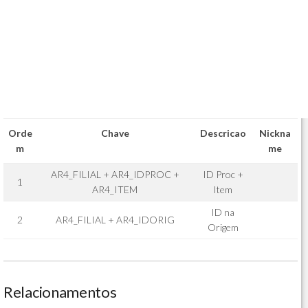
Orde
Chave
Descricao
Nickna
m
me
AR4_FILIAL + AR4_IDPROC +
ID Proc +
1
AR4_ITEM
Item
ID na
2
AR4_FILIAL + AR4_IDORIG
Origem
Relacionamentos