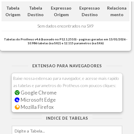
Tabela
Tabela
Expressao
Expressao
Relaciona
Origem
Destino
Origem
Destino
mento
Sem dados encontrados na SX9
Tabelas do Protheus v4.6 (baseado no P12.1.2510) - paginas geradas em 13/01/2026 -
10.986 tabelas (na SX2) e 12.115 parametros (na SX6)
EXTENSAO PARA NAVEGADORES
Baixe nossa extensao para navegador, e acesse mais rapido
as tabelas e parametros do Protheus com poucos cliques:
Google Chrome
Microsoft Edge
Mozilla Firefox
INDICE DE TABELAS