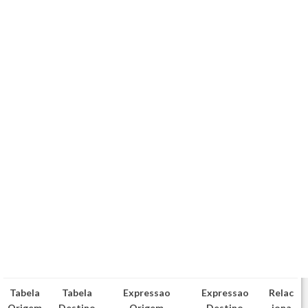
Tabela
Tabela
Expressao
Expressao
Relac
Origem
Destino
Origem
Destino
iona