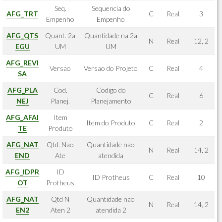
Seq.
Sequencia do
AFG_TRT
C
Real
3
Empenho
Empenho
AFG_QTS
Quant. 2a
Quantidade na 2a
N
Real
12, 2
EGU
UM
UM
AFG_REVI
Versao
Versao do Projeto
C
Real
4
SA
AFG_PLA
Cod.
Codigo do
C
Real
6
NEJ
Planej.
Planejamento
AFG_AFAI
Item
Item do Produto
C
Real
2
TE
Produto
AFG_NAT
Qtd. Nao
Quantidade nao
N
Real
14, 2
END
Ate
atendida
AFG_IDPR
ID
ID Protheus
C
Real
10
OT
Protheus
AFG_NAT
Qtd N
Quantidade nao
N
Real
14, 2
EN2
Aten 2
atendida 2