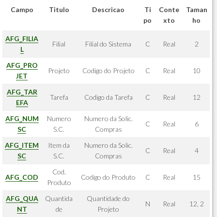
Campo
Titulo
Descricao
Ti
Conte
Taman
po
xto
ho
AFG_FILIA
Filial
Filial do Sistema
C
Real
2
L
AFG_PRO
Projeto
Codigo do Projeto
C
Real
10
JET
AFG_TAR
Tarefa
Codigo da Tarefa
C
Real
12
EFA
AFG_NUM
Numero
Numero da Solic.
C
Real
6
SC
S.C.
Compras
AFG_ITEM
Item da
Numero da Solic.
C
Real
4
SC
S.C.
Compras
Cod.
AFG_COD
Codigo do Produto
C
Real
15
Produto
AFG_QUA
Quantida
Quantidade do
N
Real
12, 2
NT
de
Projeto