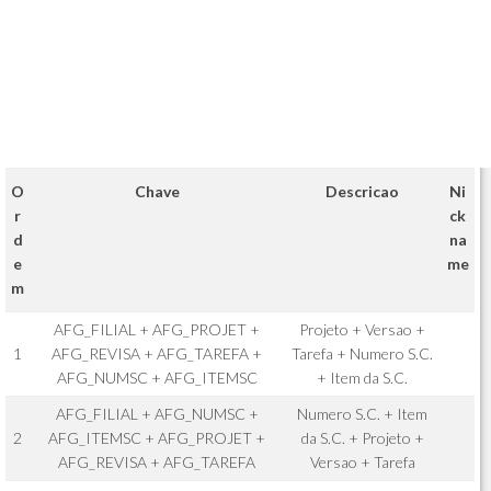
O
Chave
Descricao
Ni
r
ck
d
na
e
me
m
AFG_FILIAL + AFG_PROJET +
Projeto + Versao +
1
AFG_REVISA + AFG_TAREFA +
Tarefa + Numero S.C.
AFG_NUMSC + AFG_ITEMSC
+ Item da S.C.
AFG_FILIAL + AFG_NUMSC +
Numero S.C. + Item
2
AFG_ITEMSC + AFG_PROJET +
da S.C. + Projeto +
AFG_REVISA + AFG_TAREFA
Versao + Tarefa