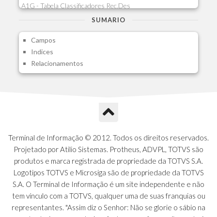
A1G - Tabela Classificadores Rec.Des
A1H - Itens Tabela Classif.Rec.Desp.
SUMARIO
A1I - Cad.glutinadores Visao Ger.PCO
Campos
A1J - Itens Aglutinadores Visao
Indices
A1N - Tipos de Card
Relacionamentos
A1O - Cards Dashboard
A1P - Tipos de Charts
A1Q - Charts Dashboard
A1R - Visoes
A1S - Notificacoes do Vendedor
A1T - Contrl. Int. Pedido/Orcamento
A1U - Intermediadores
Terminal de Informação © 2012. Todos os direitos reservados.
A1V - Schemas - Gestao de Vendas
Projetado por Atilio Sistemas. Protheus, ADVPL, TOTVS são
A1W - Campos do Schema
produtos e marca registrada de propriedade da TOTVS S.A.
A1X - CFDI Complemento Carta Porte
Logotipos TOTVS e Microsiga são de propriedade da TOTVS
A1Y - Carta Porte - Localizacoes
S.A. O Terminal de Informação é um site independente e não
A1Z - Carta Porte - Operadores
tem vínculo com a TOTVS, qualquer uma de suas franquias ou
A20 - Nota Explicativa - PCO
representantes. "Assim diz o Senhor: Não se glorie o sábio na
A21 - FONTES FINANC.PPA