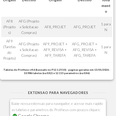
ment
o
AF8
AFG (Projeto
1 para
(Projeto
x Solicitacao
AF8_PROJET
AFG_PROJET
N
s)
Compras)
AF9
AFG (Projeto
AF9_PROJET +
AFG_PROJET +
(Tarefas
1 para
x Solicitacao
AF9_REVISA +
AFG_REVISA +
do
N
Compras)
AF9_TAREFA
AFG_TAREFA
Projeto)
Tabelas do Protheus v4.6 (baseado no P12.1.2510) - paginas geradas em 13/01/2026 -
10.986 tabelas (na SX2) e 12.115 parametros (na SX6)
EXTENSAO PARA NAVEGADORES
Baixe nossa extensao para navegador, e acesse mais rapido
as tabelas e parametros do Protheus com poucos cliques:
Google Chrome