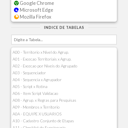
Google Chrome
Microsoft Edge
Mozilla Firefox
INDICE DE TABELAS
A00 - Territorio x Nivel do Agrup.
A01 - Excecao Territoriais x Agrup.
A02 - Excecao por Niveis do Agrupado
A03 - Sequenciador
A04 - Sequencia x Agrupador
A05 - Script x Rotina
A06 - Item Script Validacao
A08 - Agrup. x Regras para Pesquisas
A09 - Membros x Territorio
A0A - EQUIPE X USUARIOS
A10 - Cadastro Conjunto de Etapas
A11 - Checklist do Funcionario