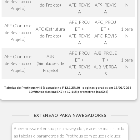
de Revisao do
do Projeto)
AFE_REVIS
AF9_REVIS
N
Projeto)
A
A
AFE_PROJ
AFC_PROJ
AFE (Controle
AFC (Estrutura
ET +
ET +
1 para
de Revisao do
do Projeto)
AFE_REVIS
AFC_REVIS
N
Projeto)
A
A
AFE_PROJ
AJB_PROJE
AFE (Controle
AJB
ET +
T +
1 para
de Revisao do
(Simulacoes de
AFE_REVIS
AJB_VERBA
N
Projeto)
Projeto)
A
S
Tabelas do Protheus v4.6 (baseado no P12.1.2510) - paginas geradas em 13/01/2026 -
10.986 tabelas (na SX2) e 12.115 parametros (na SX6)
EXTENSAO PARA NAVEGADORES
Baixe nossa extensao para navegador, e acesse mais rapido
as tabelas e parametros do Protheus com poucos cliques: