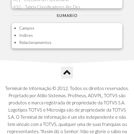
A1G - Tabela Classificadores Rec.Des
A1H - Itens Tabela Classif.Rec.Desp.
SUMARIO
A1I - Cad.glutinadores Visao Ger.PCO
Campos
A1J - Itens Aglutinadores Visao
Indices
A1N - Tipos de Card
Relacionamentos
A1O - Cards Dashboard
A1P - Tipos de Charts
A1Q - Charts Dashboard
A1R - Visoes
A1S - Notificacoes do Vendedor
A1T - Contrl. Int. Pedido/Orcamento
A1U - Intermediadores
Terminal de Informação © 2012. Todos os direitos reservados.
A1V - Schemas - Gestao de Vendas
Projetado por Atilio Sistemas. Protheus, ADVPL, TOTVS são
A1W - Campos do Schema
produtos e marca registrada de propriedade da TOTVS S.A.
A1X - CFDI Complemento Carta Porte
Logotipos TOTVS e Microsiga são de propriedade da TOTVS
A1Y - Carta Porte - Localizacoes
S.A. O Terminal de Informação é um site independente e não
A1Z - Carta Porte - Operadores
tem vínculo com a TOTVS, qualquer uma de suas franquias ou
A20 - Nota Explicativa - PCO
representantes. "Assim diz o Senhor: Não se glorie o sábio na