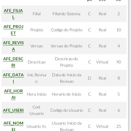
AFE_FILIA
Filial
Filial do Sistema
C
Real
2
L
AFE_PROJ
Projeto
Codigo do Projeto
C
Real
10
ET
AFE_REVIS
Versao
Versao do Projeto
C
Real
4
A
AFE_DESC
Descricao do
Descricao
C
Virtual
90
RI
Projeto
AFE_DATA
Inic.Revisa
Data de Inicio da
D
Real
8
I
o
Revisao
AFE_HOR
Hora Inicio
Horario de Inicio
C
Real
5
AI
Cod.
AFE_USERI
Codigo do Usuario
C
Real
6
Usuario
AFE_NOM
Usuario Inicio da
Usuario In.
C
Virtual
25
EI
Revisao