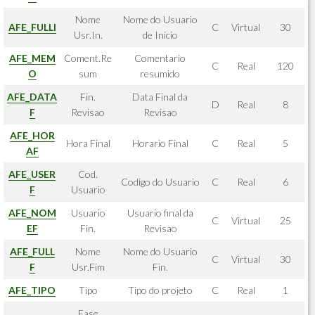
Nome
Nome do Usuario
AFE_FULLI
C
Virtual
30
Usr.In.
de Inicio
AFE_MEM
Coment.Re
Comentario
C
Real
120
O
sum
resumido
AFE_DATA
Fin.
Data Final da
D
Real
8
F
Revisao
Revisao
AFE_HOR
Hora Final
Horario Final
C
Real
5
AF
AFE_USER
Cod.
Codigo do Usuario
C
Real
6
F
Usuario
AFE_NOM
Usuario
Usuario final da
C
Virtual
25
EF
Fin.
Revisao
AFE_FULL
Nome
Nome do Usuario
C
Virtual
30
F
Usr.Fim
Fin.
AFE_TIPO
Tipo
Tipo do projeto
C
Real
1
Fase