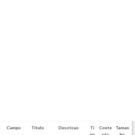
Campo
Titulo
Descricao
Ti
Conte
Taman
po
xto
ho