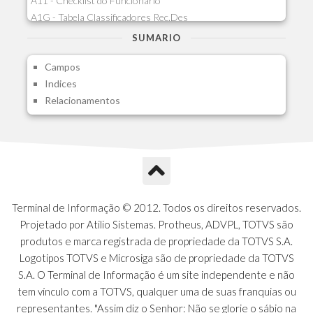
A11 - Checklist do Funcionario
A1G - Tabela Classificadores Rec.Des
A1H - Itens Tabela Classif.Rec.Desp.
SUMARIO
A1I - Cad.glutinadores Visao Ger.PCO
Campos
A1J - Itens Aglutinadores Visao
Indices
A1N - Tipos de Card
Relacionamentos
A1O - Cards Dashboard
A1P - Tipos de Charts
A1Q - Charts Dashboard
A1R - Visoes
A1S - Notificacoes do Vendedor
A1T - Contrl. Int. Pedido/Orcamento
A1U - Intermediadores
Terminal de Informação © 2012. Todos os direitos reservados.
A1V - Schemas - Gestao de Vendas
Projetado por Atilio Sistemas. Protheus, ADVPL, TOTVS são
A1W - Campos do Schema
produtos e marca registrada de propriedade da TOTVS S.A.
A1X - CFDI Complemento Carta Porte
Logotipos TOTVS e Microsiga são de propriedade da TOTVS
A1Y - Carta Porte - Localizacoes
S.A. O Terminal de Informação é um site independente e não
A1Z - Carta Porte - Operadores
tem vínculo com a TOTVS, qualquer uma de suas franquias ou
A20 - Nota Explicativa - PCO
representantes. "Assim diz o Senhor: Não se glorie o sábio na