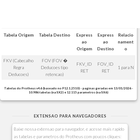
Tabela Origem
Tabela Destino
Express
Express
Relacio
ao
ao
nament
Origem
Destino
o
FKV (Cabecalho
FOV (FOV �
FKV_ID
FOV_ID
Regra
Deducoes tipo
1 para N
RET
RET
Deducoes)
retencao)
Tabelas do Protheus v4.6 (baseado no P12.1.2510) - paginas geradas em 13/01/2026 -
10.986 tabelas (na SX2) e 12.115 parametros (na SX6)
EXTENSAO PARA NAVEGADORES
Baixe nossa extensao para navegador, e acesse mais rapido
as tabelas e parametros do Protheus com poucos cliques: