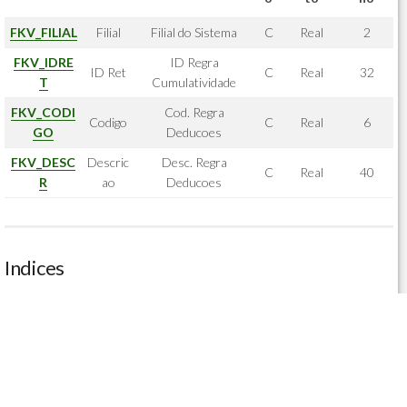
FKV_FILIAL
Filial
Filial do Sistema
C
Real
2
FKV_IDRE
ID Regra
ID Ret
C
Real
32
T
Cumulatividade
FKV_CODI
Cod. Regra
Codigo
C
Real
6
GO
Deducoes
FKV_DESC
Descric
Desc. Regra
C
Real
40
R
ao
Deducoes
Indices