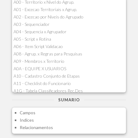
A00 - Territorio x Nivel do Agrup.
A01 - Excecao Territoriais x Agrup.
A02 - Excecao por Niveis do Agrupado
A03 - Sequenciador
A04 - Sequencia x Agrupador
A05 - Script x Rotina
A06 - Item Script Validacao
A08 - Agrup. x Regras para Pesquisas
A09 - Membros x Territorio
A0A - EQUIPE X USUARIOS
A10 - Cadastro Conjunto de Etapas
A11 - Checklist do Funcionario
A1G - Tabela Classificadores Rec.Des
A1H - Itens Tabela Classif.Rec.Desp.
SUMARIO
A1I - Cad.glutinadores Visao Ger.PCO
Campos
A1J - Itens Aglutinadores Visao
Indices
A1N - Tipos de Card
Relacionamentos
A1O - Cards Dashboard
A1P - Tipos de Charts