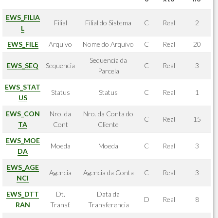
EWS_FILIA
Filial
Filial do Sistema
C
Real
2
L
EWS_FILE
Arquivo
Nome do Arquivo
C
Real
20
Sequencia da
EWS_SEQ
Sequencia
C
Real
3
Parcela
EWS_STAT
Status
Status
C
Real
1
US
EWS_CON
Nro. da
Nro. da Conta do
C
Real
15
TA
Cont
Cliente
EWS_MOE
Moeda
Moeda
C
Real
3
DA
EWS_AGE
Agencia
Agencia da Conta
C
Real
3
NCI
EWS_DTT
Dt.
Data da
D
Real
8
RAN
Transf.
Transferencia