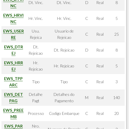
Dt. Vinc.
Dt. Vinc.
D
Real
8
NC
EWS_HRVI
Hr. Vinc.
Hr. Vinc.
C
Real
5
NC
EWS_USER
Usu.
Usuario de
C
Real
25
RE
Rejeica
Rejeicao
EWS_DTR
Dt.
Dt. Rejeicao
D
Real
8
EJ
Rejeicao
EWS_HRR
Hr.
Hr. Rejeicao
C
Real
5
EJ
Rejeicao
EWS_TPP
Tipo
Tipo
C
Real
3
ARC
EWS_DET
Detalhe
Detalhes do
M
Real
140
PAG
Pagt
Pagamento
EWS_PREE
Processo
Codigo Embarque
C
Real
20
MB
EWS_PAR
Nro.