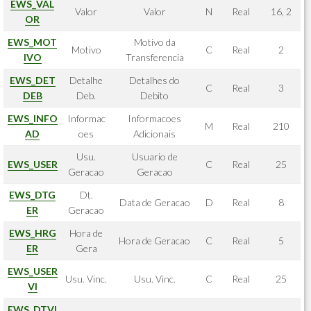
EWS_VAL
Valor
Valor
N
Real
16, 2
OR
EWS_MOT
Motivo da
Motivo
C
Real
2
IVO
Transferencia
EWS_DET
Detalhe
Detalhes do
C
Real
3
DEB
Deb.
Debito
EWS_INFO
Informac
Informacoes
M
Real
210
AD
oes
Adicionais
Usu.
Usuario de
EWS_USER
C
Real
25
Geracao
Geracao
EWS_DTG
Dt.
Data de Geracao
D
Real
8
ER
Geracao
EWS_HRG
Hora de
Hora de Geracao
C
Real
5
ER
Gera
EWS_USER
Usu. Vinc.
Usu. Vinc.
C
Real
25
VI
EWS_DTVI