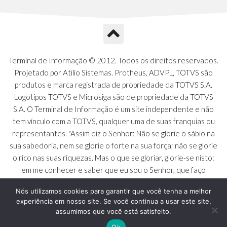
A1Q - Charts Dashboard
A1R - Visoes
A1S - Notificacoes do Vendedor
A1T - Contrl. Int. Pedido/Orcamento
A1U - Intermediadores
Terminal de Informação © 2012. Todos os direitos reservados.
A1V - Schemas - Gestao de Vendas
Projetado por Atilio Sistemas. Protheus, ADVPL, TOTVS são
A1W - Campos do Schema
produtos e marca registrada de propriedade da TOTVS S.A.
A1X - CFDI Complemento Carta Porte
Logotipos TOTVS e Microsiga são de propriedade da TOTVS
A1Y - Carta Porte - Localizacoes
S.A. O Terminal de Informação é um site independente e não
A1Z - Carta Porte - Operadores
tem vínculo com a TOTVS, qualquer uma de suas franquias ou
A20 - Nota Explicativa - PCO
representantes. "Assim diz o Senhor: Não se glorie o sábio na
A21 - FONTES FINANC.PPA
sua sabedoria, nem se glorie o forte na sua força; não se glorie
A22 - Itens Fontes Financ.PPA
o rico nas suas riquezas. Mas o que se gloriar, glorie-se nisto:
A23 - Inflacao para metas anuais
em me conhecer e saber que eu sou o Senhor, que faço
A24 - PIB Estadual para metas anuais
beneficência, juízo e justiça na terra [...]" - Jeremias 9:23 a 24
A25 - Receitas e Despesas Metais Anu
Nós utilizamos cookies para garantir que você tenha a melhor
experiência em nosso site. Se você continua a usar este site,
A26 - Deducao da Receita - MCASP
assumimos que você está satisfeito.
A27 - Divida Publica - Metas Aunias
A28 - Juros para metas aunias
Ok