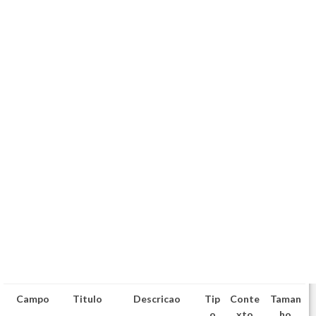
Campo
Titulo
Descricao
Tip
Conte
Taman
o
xto
ho