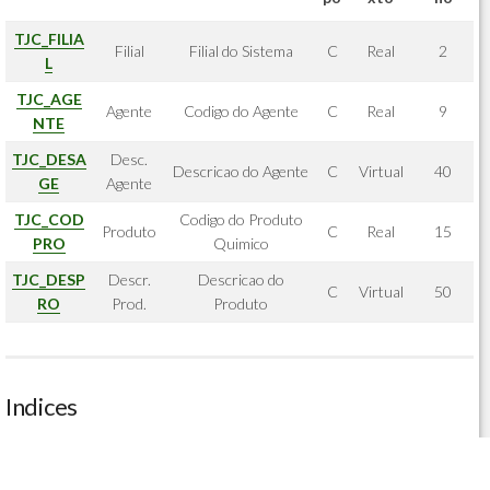
TJC_FILIA
Filial
Filial do Sistema
C
Real
2
L
TJC_AGE
Agente
Codigo do Agente
C
Real
9
NTE
TJC_DESA
Desc.
Descricao do Agente
C
Virtual
40
GE
Agente
TJC_COD
Codigo do Produto
Produto
C
Real
15
PRO
Quimico
TJC_DESP
Descr.
Descricao do
C
Virtual
50
RO
Prod.
Produto
Indices