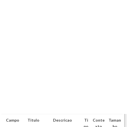
Campo
Titulo
Descricao
Ti
Conte
Taman
po
xto
ho