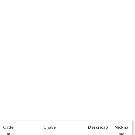
Orde
Chave
Descricao
Nickna
m
me