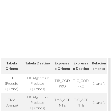
Tabela
Tabela Destino
Expressa
Expressa
Relacion
Origem
o Origem
o Destino
amento
TJB
TJC (Agentes x
TJB_COD
TJC_COD
(Produto
Produtos
1 para N
PRO
PRO
Quimico)
Quimicos)
TJC (Agentes x
TMA
TMA_AGE
TJC_AGE
Produtos
1 para N
(Agente)
NTE
NTE
Quimicos)