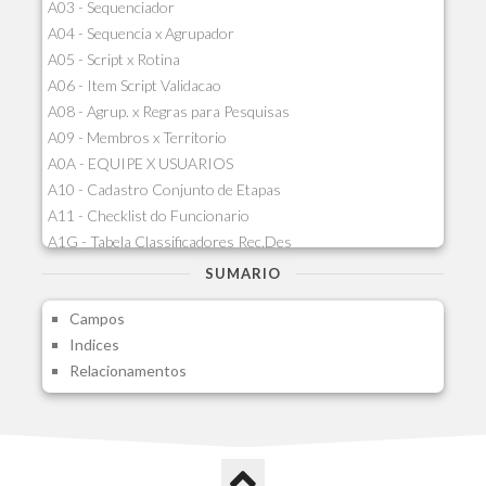
A03 - Sequenciador
A04 - Sequencia x Agrupador
A05 - Script x Rotina
A06 - Item Script Validacao
A08 - Agrup. x Regras para Pesquisas
A09 - Membros x Territorio
A0A - EQUIPE X USUARIOS
A10 - Cadastro Conjunto de Etapas
A11 - Checklist do Funcionario
A1G - Tabela Classificadores Rec.Des
A1H - Itens Tabela Classif.Rec.Desp.
SUMARIO
A1I - Cad.glutinadores Visao Ger.PCO
Campos
A1J - Itens Aglutinadores Visao
Indices
A1N - Tipos de Card
Relacionamentos
A1O - Cards Dashboard
A1P - Tipos de Charts
A1Q - Charts Dashboard
A1R - Visoes
A1S - Notificacoes do Vendedor