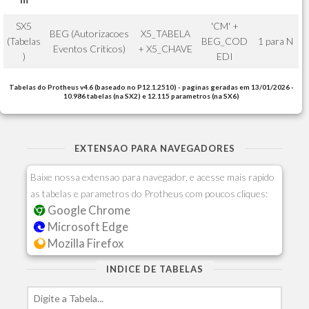
SX5
'CM' +
BEG (Autorizacoes
X5_TABELA
(Tabelas
BEG_COD
1 para N
Eventos Criticos)
+ X5_CHAVE
)
EDI
Tabelas do Protheus v4.6 (baseado no P12.1.2510) - paginas geradas em 13/01/2026 -
10.986 tabelas (na SX2) e 12.115 parametros (na SX6)
EXTENSAO PARA NAVEGADORES
Baixe nossa extensao para navegador, e acesse mais rapido
as tabelas e parametros do Protheus com poucos cliques:
Google Chrome
Microsoft Edge
Mozilla Firefox
INDICE DE TABELAS