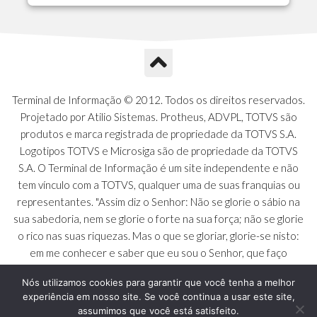
A1P - Tipos de Charts
A1Q - Charts Dashboard
A1R - Visoes
A1S - Notificacoes do Vendedor
A1T - Contrl. Int. Pedido/Orcamento
A1U - Intermediadores
Terminal de Informação © 2012. Todos os direitos reservados.
A1V - Schemas - Gestao de Vendas
Projetado por Atilio Sistemas. Protheus, ADVPL, TOTVS são
A1W - Campos do Schema
produtos e marca registrada de propriedade da TOTVS S.A.
A1X - CFDI Complemento Carta Porte
Logotipos TOTVS e Microsiga são de propriedade da TOTVS
A1Y - Carta Porte - Localizacoes
S.A. O Terminal de Informação é um site independente e não
A1Z - Carta Porte - Operadores
tem vínculo com a TOTVS, qualquer uma de suas franquias ou
A20 - Nota Explicativa - PCO
representantes. "Assim diz o Senhor: Não se glorie o sábio na
A21 - FONTES FINANC.PPA
sua sabedoria, nem se glorie o forte na sua força; não se glorie
A22 - Itens Fontes Financ.PPA
o rico nas suas riquezas. Mas o que se gloriar, glorie-se nisto:
A23 - Inflacao para metas anuais
em me conhecer e saber que eu sou o Senhor, que faço
A24 - PIB Estadual para metas anuais
beneficência, juízo e justiça na terra [...]" - Jeremias 9:23 a 24
A25 - Receitas e Despesas Metais Anu
Nós utilizamos cookies para garantir que você tenha a melhor
experiência em nosso site. Se você continua a usar este site,
A26 - Deducao da Receita - MCASP
assumimos que você está satisfeito.
A27 - Divida Publica - Metas Aunias