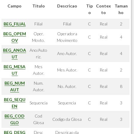
Campo
Titulo
Descricao
Tip
Contex
Taman
o
to
ho
BEG_FILIAL
Filial
Filial
C
Real
2
BEG_OPEM
Oper.
Operadora
C
Real
4
OV
Movto.
Movimento
BEG_ANOA
Ano/Auto
Ano Autor.
C
Real
4
UT
riz.
BEG_MESA
Mes
Mes Autor.
C
Real
2
UT
Autor.
BEG_NUM
Num.
No. Autor.
C
Real
8
AUT
Autor.
BEG_SEQU
Sequencia
Sequencia
C
Real
3
EN
BEG_COD
Cod
Codigo da Glosa
C
Real
3
GLO
Glosa
BEG_DESG
Desc
Descricao da