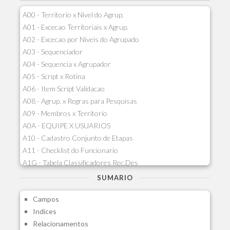
A00 - Territorio x Nivel do Agrup.
A01 - Excecao Territoriais x Agrup.
A02 - Excecao por Niveis do Agrupado
A03 - Sequenciador
A04 - Sequencia x Agrupador
A05 - Script x Rotina
A06 - Item Script Validacao
A08 - Agrup. x Regras para Pesquisas
A09 - Membros x Territorio
A0A - EQUIPE X USUARIOS
A10 - Cadastro Conjunto de Etapas
A11 - Checklist do Funcionario
A1G - Tabela Classificadores Rec.Des
A1H - Itens Tabela Classif.Rec.Desp.
SUMARIO
A1I - Cad.glutinadores Visao Ger.PCO
Campos
A1J - Itens Aglutinadores Visao
Indices
A1N - Tipos de Card
Relacionamentos
A1O - Cards Dashboard