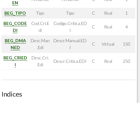
EN
BEG_TIPO
Tipo
Tipo
C
Real
1
BEG_CODE
Cod.Cri.E
Codigo.Critica.ED
C
Real
4
DI
di
I
BEG_DMA
Desc.Man
Descr.Manual.ED
C
Virtual
150
NED
.Edi
I
BEG_CRIED
Desc.Cri.
Descr.Critica.EDI
C
Real
250
I
Edi
Indices