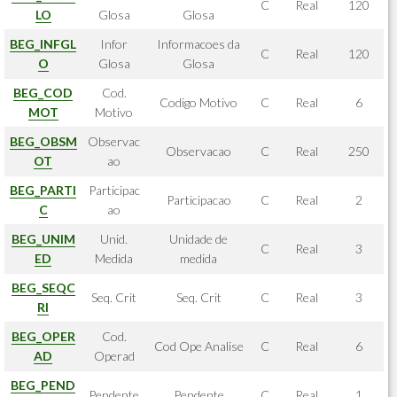
C
Real
120
LO
Glosa
Glosa
BEG_INFGL
Infor
Informacoes da
C
Real
120
O
Glosa
Glosa
BEG_COD
Cod.
Codigo Motivo
C
Real
6
MOT
Motivo
BEG_OBSM
Observac
Observacao
C
Real
250
OT
ao
BEG_PARTI
Participac
Participacao
C
Real
2
C
ao
BEG_UNIM
Unid.
Unidade de
C
Real
3
ED
Medida
medida
BEG_SEQC
Seq. Crit
Seq. Crit
C
Real
3
RI
BEG_OPER
Cod.
Cod Ope Analise
C
Real
6
AD
Operad
BEG_PEND
Pendente
Pendente
C
Real
1