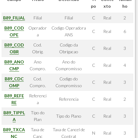
po
xto
ho
B89_FILIAL
Filial
Filial
C
Real
2
B89_COD
Operador
Codigo Operadora
C
Real
6
OPE
a
ANS
B89_COD
Cod.
Codigo da
C
Real
3
OBR
Obrig.
Obrigacao
B89_ANO
Ano
Ano do
C
Real
4
CMP
Compro.
Compromisso
B89_CDC
Cod.
Codigo do
C
Real
3
OMP
Compro.
Compromisso
B89_REFE
Referenci
Referencia
C
Real
2
RE
a
B89_TIPPL
Tipo do
Tipo do Plano
C
Real
3
A
Plan
B89_TXCA
Taxa de
Taxa de Cancel de
N
Real
3
NC
Canc
Contrat