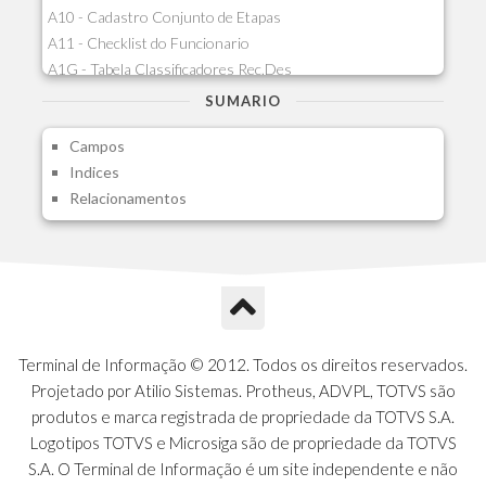
A10 - Cadastro Conjunto de Etapas
A11 - Checklist do Funcionario
A1G - Tabela Classificadores Rec.Des
A1H - Itens Tabela Classif.Rec.Desp.
SUMARIO
A1I - Cad.glutinadores Visao Ger.PCO
Campos
A1J - Itens Aglutinadores Visao
Indices
A1N - Tipos de Card
Relacionamentos
A1O - Cards Dashboard
A1P - Tipos de Charts
A1Q - Charts Dashboard
A1R - Visoes
A1S - Notificacoes do Vendedor
A1T - Contrl. Int. Pedido/Orcamento
A1U - Intermediadores
Terminal de Informação © 2012. Todos os direitos reservados.
A1V - Schemas - Gestao de Vendas
Projetado por Atilio Sistemas. Protheus, ADVPL, TOTVS são
A1W - Campos do Schema
produtos e marca registrada de propriedade da TOTVS S.A.
A1X - CFDI Complemento Carta Porte
Logotipos TOTVS e Microsiga são de propriedade da TOTVS
A1Y - Carta Porte - Localizacoes
S.A. O Terminal de Informação é um site independente e não
A1Z - Carta Porte - Operadores