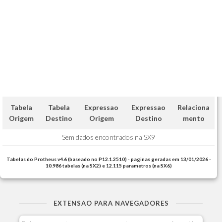
Tabela
Tabela
Expressao
Expressao
Relaciona
Origem
Destino
Origem
Destino
mento
Sem dados encontrados na SX9
Tabelas do Protheus v4.6 (baseado no P12.1.2510) - paginas geradas em 13/01/2026 -
10.986 tabelas (na SX2) e 12.115 parametros (na SX6)
EXTENSAO PARA NAVEGADORES