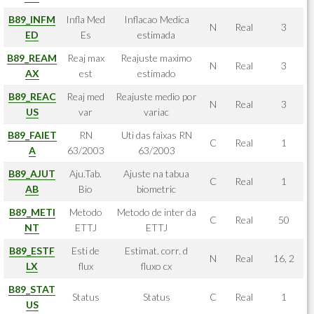
B89_INFM
Infla Med
Inflacao Medica
N
Real
3
ED
Es
estimada
B89_REAM
Reaj max
Reajuste maximo
N
Real
3
AX
est
estimado
B89_REAC
Reaj med
Reajuste medio por
N
Real
3
US
var
variac
B89_FAIET
RN
Uti das faixas RN
C
Real
1
A
63/2003
63/2003
B89_AJUT
Aju.Tab.
Ajuste na tabua
C
Real
1
AB
Bio
biometric
B89_METI
Metodo
Metodo de inter da
C
Real
50
NT
ETTJ
ETTJ
B89_ESTF
Esti de
Estimat. corr. d
N
Real
16, 2
LX
flux
fluxo cx
B89_STAT
Status
Status
C
Real
1
US