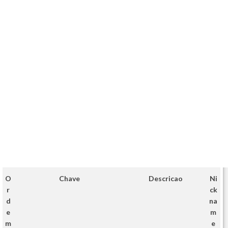
O
Chave
Descricao
Ni
r
ck
d
na
e
m
m
e