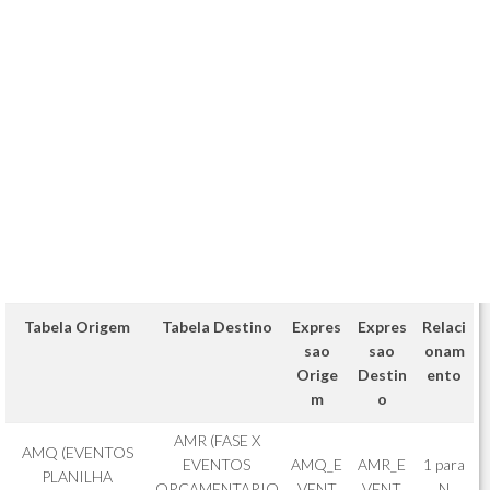
Tabela Origem
Tabela Destino
Expres
Expres
Relaci
sao
sao
onam
Orige
Destin
ento
m
o
AMR (FASE X
AMQ (EVENTOS
EVENTOS
AMQ_E
AMR_E
1 para
PLANILHA
ORCAMENTARIO
VENT
VENT
N