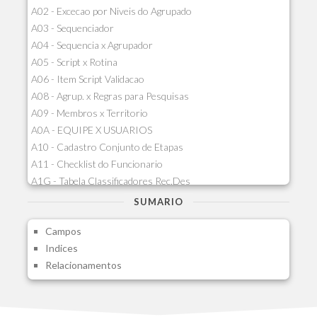
A02 - Excecao por Niveis do Agrupado
A03 - Sequenciador
A04 - Sequencia x Agrupador
A05 - Script x Rotina
A06 - Item Script Validacao
A08 - Agrup. x Regras para Pesquisas
A09 - Membros x Territorio
A0A - EQUIPE X USUARIOS
A10 - Cadastro Conjunto de Etapas
A11 - Checklist do Funcionario
A1G - Tabela Classificadores Rec.Des
A1H - Itens Tabela Classif.Rec.Desp.
SUMARIO
A1I - Cad.glutinadores Visao Ger.PCO
Campos
A1J - Itens Aglutinadores Visao
Indices
A1N - Tipos de Card
Relacionamentos
A1O - Cards Dashboard
A1P - Tipos de Charts
A1Q - Charts Dashboard
A1R - Visoes