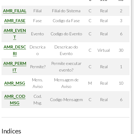
AMR_FILIAL
Filial
Filial do Sistema
C
Real
2
AMR_FASE
Fase
Codigo da Fase
C
Real
3
AMR_EVEN
Evento
Codigo do Evento
C
Real
6
T
AMR_DESC
Descrica
Descricao do
C
Virtual
30
RI
o
Evento
AMR_PERM
Permite executar
Permite?
C
Real
1
IT
evento?
Mens.
Mensagem de
AMR_MSG
M
Real
10
Aviso
Aviso
AMR_COD
Cod.
Codigo Mensagem
C
Real
6
MSG
Msg.
Indices