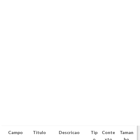
Campo
Titulo
Descricao
Tip
Conte
Taman
o
xto
ho