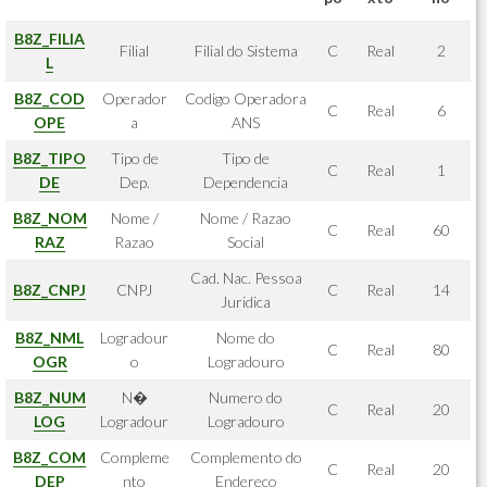
B8Z_FILIA
Filial
Filial do Sistema
C
Real
2
L
B8Z_COD
Operador
Codigo Operadora
C
Real
6
OPE
a
ANS
B8Z_TIPO
Tipo de
Tipo de
C
Real
1
DE
Dep.
Dependencia
B8Z_NOM
Nome /
Nome / Razao
C
Real
60
RAZ
Razao
Social
Cad. Nac. Pessoa
B8Z_CNPJ
CNPJ
C
Real
14
Juridica
B8Z_NML
Logradour
Nome do
C
Real
80
OGR
o
Logradouro
B8Z_NUM
N�
Numero do
C
Real
20
LOG
Logradour
Logradouro
B8Z_COM
Compleme
Complemento do
C
Real
20
DEP
nto
Endereco