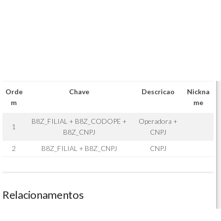
Orde
Chave
Descricao
Nickna
m
me
B8Z_FILIAL + B8Z_CODOPE +
Operadora +
1
B8Z_CNPJ
CNPJ
2
B8Z_FILIAL + B8Z_CNPJ
CNPJ
Relacionamentos