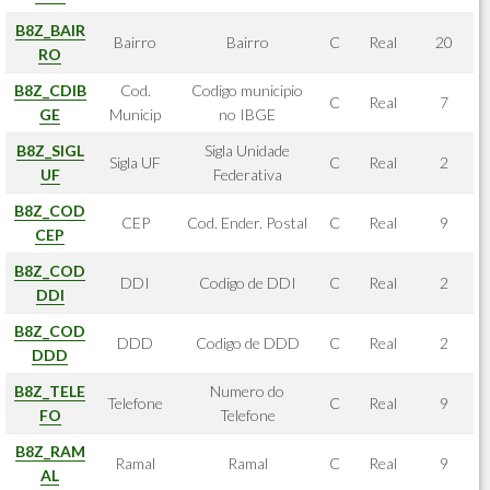
B8Z_BAIR
Bairro
Bairro
C
Real
20
RO
B8Z_CDIB
Cod.
Codigo municipio
C
Real
7
GE
Municip
no IBGE
B8Z_SIGL
Sigla Unidade
Sigla UF
C
Real
2
UF
Federativa
B8Z_COD
CEP
Cod. Ender. Postal
C
Real
9
CEP
B8Z_COD
DDI
Codigo de DDI
C
Real
2
DDI
B8Z_COD
DDD
Codigo de DDD
C
Real
2
DDD
B8Z_TELE
Numero do
Telefone
C
Real
9
FO
Telefone
B8Z_RAM
Ramal
Ramal
C
Real
9
AL