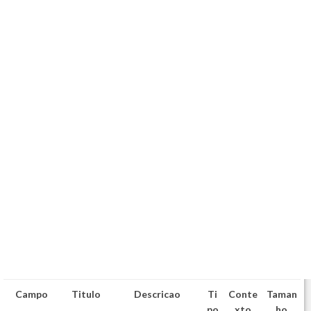
Campo
Titulo
Descricao
Ti
Conte
Taman
po
xto
ho