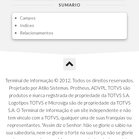
A1H - Itens Tabela Classif.Rec.Desp.
SUMARIO
A1I - Cad.glutinadores Visao Ger.PCO
Campos
A1J - Itens Aglutinadores Visao
Indices
A1N - Tipos de Card
Relacionamentos
A1O - Cards Dashboard
A1P - Tipos de Charts
A1Q - Charts Dashboard
A1R - Visoes
A1S - Notificacoes do Vendedor
A1T - Contrl. Int. Pedido/Orcamento
A1U - Intermediadores
Terminal de Informação © 2012. Todos os direitos reservados.
A1V - Schemas - Gestao de Vendas
Projetado por Atilio Sistemas. Protheus, ADVPL, TOTVS são
A1W - Campos do Schema
produtos e marca registrada de propriedade da TOTVS S.A.
A1X - CFDI Complemento Carta Porte
Logotipos TOTVS e Microsiga são de propriedade da TOTVS
A1Y - Carta Porte - Localizacoes
S.A. O Terminal de Informação é um site independente e não
A1Z - Carta Porte - Operadores
tem vínculo com a TOTVS, qualquer uma de suas franquias ou
A20 - Nota Explicativa - PCO
representantes. "Assim diz o Senhor: Não se glorie o sábio na
A21 - FONTES FINANC.PPA
sua sabedoria, nem se glorie o forte na sua força; não se glorie
A22 - Itens Fontes Financ.PPA