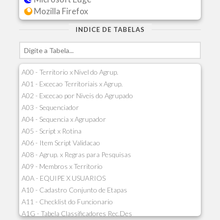
Mozilla Firefox
INDICE DE TABELAS
A00 - Territorio x Nivel do Agrup.
A01 - Excecao Territoriais x Agrup.
A02 - Excecao por Niveis do Agrupado
A03 - Sequenciador
A04 - Sequencia x Agrupador
A05 - Script x Rotina
A06 - Item Script Validacao
A08 - Agrup. x Regras para Pesquisas
A09 - Membros x Territorio
A0A - EQUIPE X USUARIOS
A10 - Cadastro Conjunto de Etapas
A11 - Checklist do Funcionario
A1G - Tabela Classificadores Rec.Des