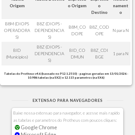
Origem
o Origem
o
nament
Destino
o
B8M (DIOPS
B8Z (DIOPS -
B8M_CO
B8Z_COD
OPERADORA
DEPENDENCIA
N para N
DOPE
OPE
S)
S)
B8Z (DIOPS -
BID
BID_CO
B8Z_CDI
DEPENDENCIA
1 para N
(Municipios)
DMUN
BGE
S)
Tabelas do Protheus v4.6 (baseado no P12.1.2510) - paginas geradas em 13/01/2026 -
10.986 tabelas (na SX2) e 12.115 parametros (na SX6)
EXTENSAO PARA NAVEGADORES
Baixe nossa extensao para navegador, e acesse mais rapido
as tabelas e parametros do Protheus com poucos cliques:
Google Chrome
Microsoft Edge