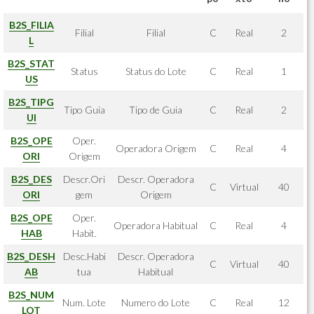
B2S_FILIA
Filial
Filial
C
Real
2
L
B2S_STAT
Status
Status do Lote
C
Real
1
US
B2S_TIPG
Tipo Guia
Tipo de Guia
C
Real
2
UI
B2S_OPE
Oper.
Operadora Origem
C
Real
4
ORI
Origem
B2S_DES
Descr.Ori
Descr. Operadora
C
Virtual
40
ORI
gem
Origem
B2S_OPE
Oper.
Operadora Habitual
C
Real
4
HAB
Habit.
B2S_DESH
Desc.Habi
Descr. Operadora
C
Virtual
40
AB
tua
Habitual
B2S_NUM
Num. Lote
Numero do Lote
C
Real
12
LOT