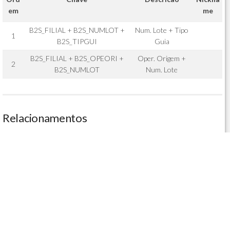
em
me
B2S_FILIAL + B2S_NUMLOT +
Num. Lote + Tipo
1
B2S_TIPGUI
Guia
B2S_FILIAL + B2S_OPEORI +
Oper. Origem +
2
B2S_NUMLOT
Num. Lote
Relacionamentos