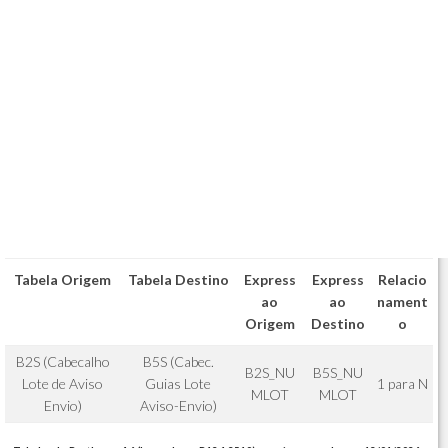
Tabela Origem
Tabela Destino
Express
Express
Relacio
ao
ao
nament
Origem
Destino
o
B2S (Cabecalho
B5S (Cabec.
B2S_NU
B5S_NU
Lote de Aviso
Guias Lote
1 para N
MLOT
MLOT
Envio)
Aviso-Envio)