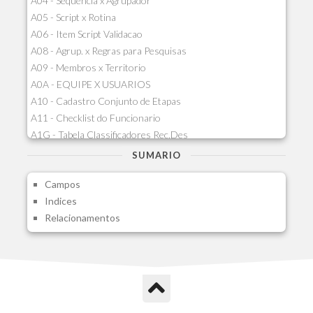
A04 - Sequencia x Agrupador
A05 - Script x Rotina
A06 - Item Script Validacao
A08 - Agrup. x Regras para Pesquisas
A09 - Membros x Territorio
A0A - EQUIPE X USUARIOS
A10 - Cadastro Conjunto de Etapas
A11 - Checklist do Funcionario
A1G - Tabela Classificadores Rec.Des
A1H - Itens Tabela Classif.Rec.Desp.
SUMARIO
A1I - Cad.glutinadores Visao Ger.PCO
Campos
A1J - Itens Aglutinadores Visao
Indices
A1N - Tipos de Card
Relacionamentos
A1O - Cards Dashboard
A1P - Tipos de Charts
A1Q - Charts Dashboard
A1R - Visoes
A1S - Notificacoes do Vendedor
A1T - Contrl. Int. Pedido/Orcamento