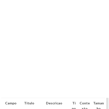
Campo
Titulo
Descricao
Ti
Conte
Taman
po
xto
ho