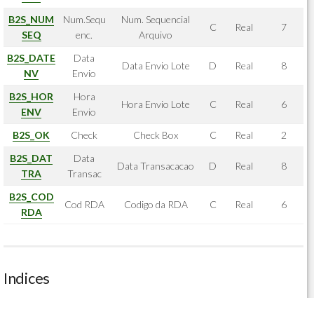
B2S_NUM
Num.Sequ
Num. Sequencial
C
Real
7
SEQ
enc.
Arquivo
B2S_DATE
Data
Data Envio Lote
D
Real
8
NV
Envio
B2S_HOR
Hora
Hora Envio Lote
C
Real
6
ENV
Envio
B2S_OK
Check
Check Box
C
Real
2
B2S_DAT
Data
Data Transacacao
D
Real
8
TRA
Transac
B2S_COD
Cod RDA
Codigo da RDA
C
Real
6
RDA
Indices