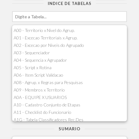
INDICE DE TABELAS
A00 - Territorio x Nivel do Agrup.
A01 - Excecao Territoriais x Agrup.
A02 - Excecao por Niveis do Agrupado
A03 - Sequenciador
A04 - Sequencia x Agrupador
A05 - Script x Rotina
A06 - Item Script Validacao
A08 - Agrup. x Regras para Pesquisas
A09 - Membros x Territorio
A0A - EQUIPE X USUARIOS
A10 - Cadastro Conjunto de Etapas
A11 - Checklist do Funcionario
A1G - Tabela Classificadores Rec.Des
A1H - Itens Tabela Classif.Rec.Desp.
SUMARIO
A1I - Cad.glutinadores Visao Ger.PCO