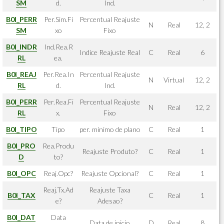
SM
d.
Ind.
B0I_PERR
Per.Sim.Fi
Percentual Reajuste
N
Real
12, 2
SM
xo
Fixo
B0I_INDR
Ind.Rea.R
Indice Reajuste Real
C
Real
6
RL
ea.
B0I_REAJ
Per.Rea.In
Percentual Reajuste
N
Virtual
12, 2
RL
d.
Ind.
B0I_PERR
Per.Rea.Fi
Percentual Reajuste
N
Real
12, 2
RL
x.
Fixo
B0I_TIPO
Tipo
per. minimo de plano
C
Real
1
B0I_PRO
Rea.Produ
Reajuste Produto?
C
Real
1
D
to?
B0I_OPC
Reaj.Opc?
Reajuste Opcional?
C
Real
1
Reaj.Tx.Ad
Reajuste Taxa
B0I_TAX
C
Real
1
e?
Adesao?
B0I_DAT
Data
Data de inicio
D
Real
8