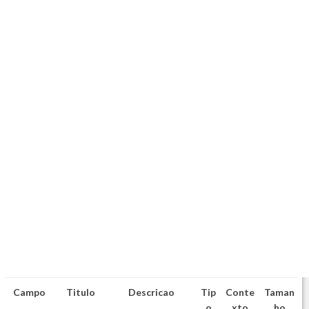
Campo
Titulo
Descricao
Tip
Conte
Taman
o
xto
ho