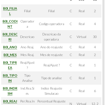
B0I_FILIA
Filial
Filial
C
Real
2
L
B0I_CODI
Operador
Codigo operadora
C
Real
4
NT
a
B0I_DESC
Descricao da
Descricao
C
Virtual
30
RI
operadora
B0I_ANO
Ano Reaj.
Ano do reajuste
C
Real
4
B0I_MES
Mes Reaj.
Mes de reajuste
C
Real
2
B0I_TIPR
Reaj/Ajust
Reaj/Ajust ?
C
Real
1
EA
?
B0I_TIPO
Tipo
Tipo de analise
C
Real
1
IN
Analise
B0I_INDR
Ind.Rea.Si
Indice Reajuste
C
Real
6
SM
m.
Simulacao
B0I_REAJ
Per.Rea.In
Percentual Reajuste
N
Virtual
12, 2