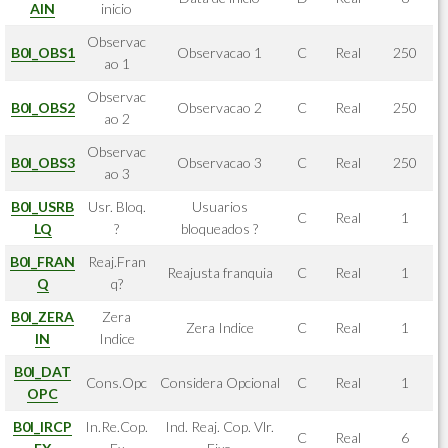
AIN
inicio
Observac
B0I_OBS1
Observacao 1
C
Real
250
ao 1
Observac
B0I_OBS2
Observacao 2
C
Real
250
ao 2
Observac
B0I_OBS3
Observacao 3
C
Real
250
ao 3
B0I_USRB
Usr. Bloq.
Usuarios
C
Real
1
LQ
?
bloqueados ?
B0I_FRAN
Reaj.Fran
Reajusta franquia
C
Real
1
Q
q?
B0I_ZERA
Zera
Zera Indice
C
Real
1
IN
Indice
B0I_DAT
Cons.Opc
Considera Opcional
C
Real
1
OPC
B0I_IRCP
In.Re.Cop.
Ind. Reaj. Cop. Vlr.
C
Real
6