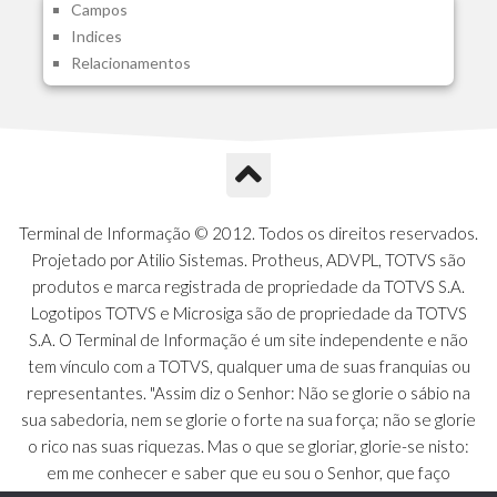
Campos
A1J - Itens Aglutinadores Visao
Indices
A1N - Tipos de Card
Relacionamentos
A1O - Cards Dashboard
A1P - Tipos de Charts
A1Q - Charts Dashboard
A1R - Visoes
A1S - Notificacoes do Vendedor
A1T - Contrl. Int. Pedido/Orcamento
A1U - Intermediadores
Terminal de Informação © 2012. Todos os direitos reservados.
A1V - Schemas - Gestao de Vendas
Projetado por Atilio Sistemas. Protheus, ADVPL, TOTVS são
A1W - Campos do Schema
produtos e marca registrada de propriedade da TOTVS S.A.
A1X - CFDI Complemento Carta Porte
Logotipos TOTVS e Microsiga são de propriedade da TOTVS
A1Y - Carta Porte - Localizacoes
S.A. O Terminal de Informação é um site independente e não
A1Z - Carta Porte - Operadores
tem vínculo com a TOTVS, qualquer uma de suas franquias ou
A20 - Nota Explicativa - PCO
representantes. "Assim diz o Senhor: Não se glorie o sábio na
A21 - FONTES FINANC.PPA
sua sabedoria, nem se glorie o forte na sua força; não se glorie
A22 - Itens Fontes Financ.PPA
o rico nas suas riquezas. Mas o que se gloriar, glorie-se nisto:
A23 - Inflacao para metas anuais
em me conhecer e saber que eu sou o Senhor, que faço
A24 - PIB Estadual para metas anuais