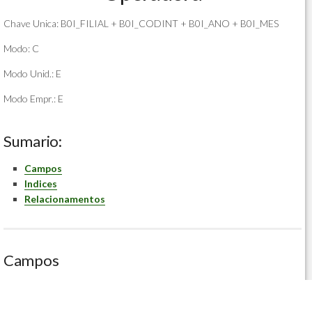
Chave Unica: B0I_FILIAL + B0I_CODINT + B0I_ANO + B0I_MES
Modo: C
Modo Unid.: E
Modo Empr.: E
Sumario:
Campos
Indices
Relacionamentos
Campos