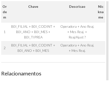
Or
Chave
Descricao
Nic
de
kna
m
me
B0I_FILIAL + B0I_CODINT +
Operadora + Ano Reaj.
1
B0I_ANO + B0I_MES +
+ Mes Reaj. +
B0I_TIPREA
Reaj/Ajust ?
B0I_FILIAL + B0I_CODINT +
Operadora + Ano Reaj.
2
B0I_ANO + B0I_MES
+ Mes Reaj.
Relacionamentos