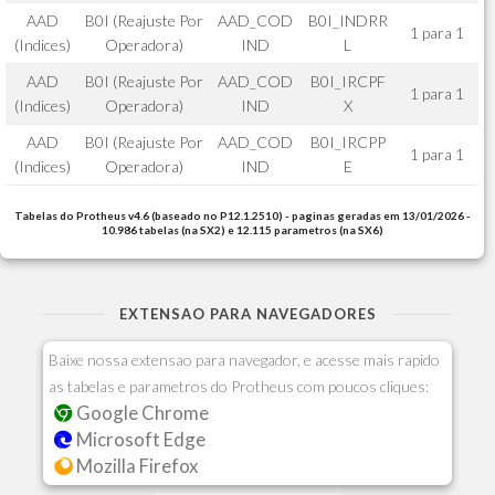
AAD
B0I (Reajuste Por
AAD_COD
B0I_INDRR
1 para 1
(Indices)
Operadora)
IND
L
AAD
B0I (Reajuste Por
AAD_COD
B0I_IRCPF
1 para 1
(Indices)
Operadora)
IND
X
AAD
B0I (Reajuste Por
AAD_COD
B0I_IRCPP
1 para 1
(Indices)
Operadora)
IND
E
Tabelas do Protheus v4.6 (baseado no P12.1.2510) - paginas geradas em 13/01/2026 -
10.986 tabelas (na SX2) e 12.115 parametros (na SX6)
EXTENSAO PARA NAVEGADORES
Baixe nossa extensao para navegador, e acesse mais rapido
as tabelas e parametros do Protheus com poucos cliques:
Google Chrome
Microsoft Edge
Mozilla Firefox