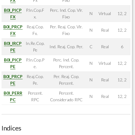
FX
Fx
Fixo
B0I_PICP
P.In.Cop.F
Perc. Ind. Cop. Vlr.
N
Virtual
12, 2
FX
x.
Fixo
B0I_PRCP
Reaj.Cop.
Per. Reaj. Cop. Vlr.
N
Real
12, 2
FX
Fx.
Fixo
B0I_IRCP
In.Re.Cop.
Ind. Reaj. Cop. Per.
C
Real
6
PE
Pe
B0I_PICP
P.In.Cop.P
Perc. Ind. Cop.
N
Virtual
12, 2
PE
e.
Percent.
B0I_PRCP
Reaj.Cop.
Per. Reaj. Cop.
N
Real
12, 2
PE
Pe.
Percent.
B0I_PERR
Percent.
Percent.
N
Real
12, 2
PC
RPC
Considerado RPC
Indices