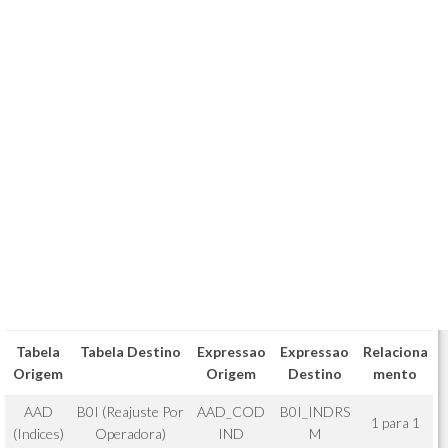
Tabela
Tabela Destino
Expressao
Expressao
Relaciona
Origem
Origem
Destino
mento
AAD
B0I (Reajuste Por
AAD_COD
B0I_INDRS
1 para 1
(Indices)
Operadora)
IND
M