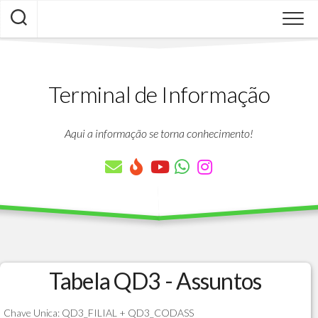
Skip
to
content
Terminal de Informação
Aqui a informação se torna conhecimento!
Tabela QD3 - Assuntos
Chave Unica: QD3_FILIAL + QD3_CODASS