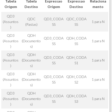
Tabela
Tabela
Expressao
Expressao
Relaciona
Origem
Destino
Origem
Destino
mento
QD3
QDC
QD3_CODA
QDC_CODA
(Assuntos
1 para N
(Pastas)
SS
SS
)
QD3
QDH
QD3_CODA
QDH_CODA
(Assuntos
(Documento
1 para N
SS
SS
)
s)
QD3
QDH
QD3_CODA
QDH_CODA
(Assuntos
(Documento
1 para N
SS
S1
)
s)
QD3
QDH
QD3_CODA
QDH_CODA
(Assuntos
(Documento
1 para N
SS
S2
)
s)
QD3
QDH
QD3_CODA
QDH_CODA
(Assuntos
(Documento
1 para N
SS
S3
)
s)