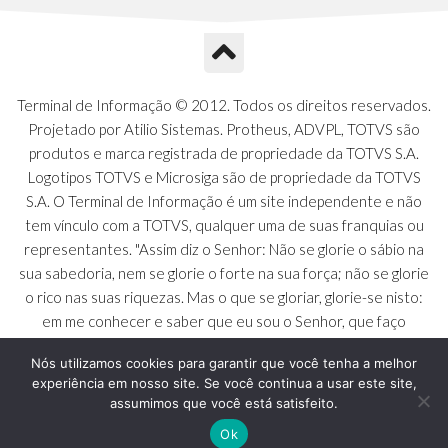
A1Q - Charts Dashboard
A1R - Visoes
A1S - Notificacoes do Vendedor
A1T - Contrl. Int. Pedido/Orcamento
A1U - Intermediadores
Terminal de Informação © 2012. Todos os direitos reservados.
A1V - Schemas - Gestao de Vendas
Projetado por Atilio Sistemas. Protheus, ADVPL, TOTVS são
A1W - Campos do Schema
produtos e marca registrada de propriedade da TOTVS S.A.
A1X - CFDI Complemento Carta Porte
Logotipos TOTVS e Microsiga são de propriedade da TOTVS
A1Y - Carta Porte - Localizacoes
S.A. O Terminal de Informação é um site independente e não
A1Z - Carta Porte - Operadores
tem vínculo com a TOTVS, qualquer uma de suas franquias ou
A20 - Nota Explicativa - PCO
representantes. "Assim diz o Senhor: Não se glorie o sábio na
A21 - FONTES FINANC.PPA
sua sabedoria, nem se glorie o forte na sua força; não se glorie
A22 - Itens Fontes Financ.PPA
o rico nas suas riquezas. Mas o que se gloriar, glorie-se nisto:
A23 - Inflacao para metas anuais
em me conhecer e saber que eu sou o Senhor, que faço
A24 - PIB Estadual para metas anuais
beneficência, juízo e justiça na terra [...]" - Jeremias 9:23 a 24
A25 - Receitas e Despesas Metais Anu
Nós utilizamos cookies para garantir que você tenha a melhor
experiência em nosso site. Se você continua a usar este site,
A26 - Deducao da Receita - MCASP
assumimos que você está satisfeito.
A27 - Divida Publica - Metas Aunias
A28 - Juros para metas aunias
Ok