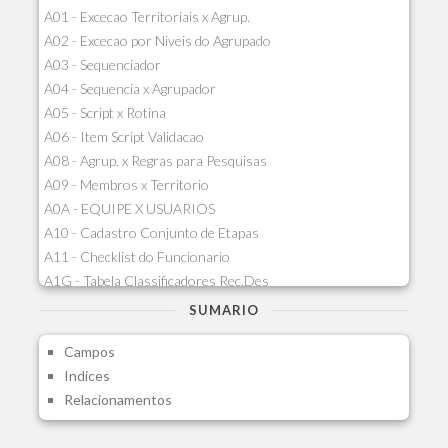
A01 - Excecao Territoriais x Agrup.
A02 - Excecao por Niveis do Agrupado
A03 - Sequenciador
A04 - Sequencia x Agrupador
A05 - Script x Rotina
A06 - Item Script Validacao
A08 - Agrup. x Regras para Pesquisas
A09 - Membros x Territorio
A0A - EQUIPE X USUARIOS
A10 - Cadastro Conjunto de Etapas
A11 - Checklist do Funcionario
A1G - Tabela Classificadores Rec.Des
A1H - Itens Tabela Classif.Rec.Desp.
SUMARIO
A1I - Cad.glutinadores Visao Ger.PCO
Campos
A1J - Itens Aglutinadores Visao
Indices
A1N - Tipos de Card
Relacionamentos
A1O - Cards Dashboard
A1P - Tipos de Charts