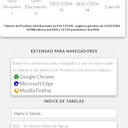
QD3
QDH
QD3_CODA
QDH_CODA
(Assuntos
(Documento
1 para N
SS
S4
)
s)
Tabelas do Protheus v4.6 (baseado no P12.1.2510) - paginas geradas em 13/01/2026 -
10.986 tabelas (na SX2) e 12.115 parametros (na SX6)
EXTENSAO PARA NAVEGADORES
Baixe nossa extensao para navegador, e acesse mais rapido
as tabelas e parametros do Protheus com poucos cliques:
Google Chrome
Microsoft Edge
Mozilla Firefox
INDICE DE TABELAS
A00 - Territorio x Nivel do Agrup.