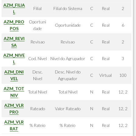
AZM_FILIA
Filial
Filial do Sistema
C
Real
2
L
AZM_PRO
Oportuni
Oportunidade
C
Real
6
POS
dade
AZM_REVI
Revisao
Revisao
C
Real
2
SA
AZM_NIVE
Cod. Nivel
Nivel do Agrupador
C
Real
3
L
AZM_DNI
Desc.
Desc. Nivel do
C
Virtual
100
VEL
Nivel
Agrupador
AZM_TOT
Total Nivel
Total Nivel
N
Real
12, 2
NIV
AZM_VLR
Rateado
Valor Rateado
N
Real
12, 2
PRO
AZM_VLR
% Rateio
% Rateio
N
Real
12, 2
RAT