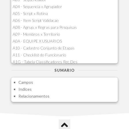
A04 - Sequencia x Agrupador
A05 - Script x Rotina
A06 - Item Script Validacao
A08 - Agrup. x Regras para Pesquisas
A09 - Membros x Territorio
A0A - EQUIPE X USUARIOS
A10 - Cadastro Conjunto de Etapas
A11 - Checklist do Funcionario
A1G - Tabela Classificadores Rec.Des
A1H - Itens Tabela Classif.Rec.Desp.
SUMARIO
A1I - Cad.glutinadores Visao Ger.PCO
Campos
A1J - Itens Aglutinadores Visao
Indices
A1N - Tipos de Card
Relacionamentos
A1O - Cards Dashboard
A1P - Tipos de Charts
A1Q - Charts Dashboard
A1R - Visoes
A1S - Notificacoes do Vendedor