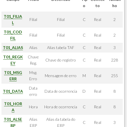
o
to
ho
T01_FILIA
Filial
Filial
C
Real
2
L
T01_COD
Filial
Filial
C
Real
2
FIL
T01_ALIAS
Alias
Alias tabela TAF
C
Real
3
T01_REGK
Chave
Chave do registro
C
Real
228
EY
Reg.
T01_MSG
Msg.
Mensagem de erro
M
Real
255
ERR
Erro
Data
T01_DATA
Data de ocorrencia
D
Real
8
erro
T01_HOR
Hora
Hora de ocorrencia
C
Real
8
A
T01_ALSE
Alias
Alias da tabela do
C
Real
3
RP
ERP
ERP