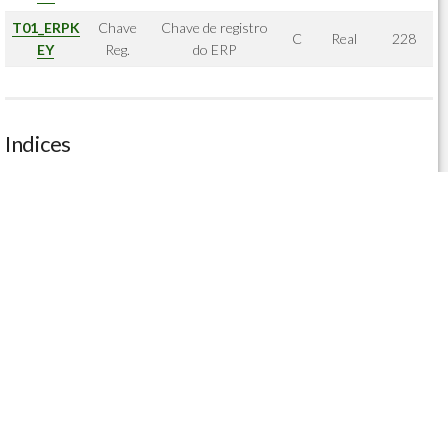
T01_ERPK
Chave
Chave de registro
C
Real
228
EY
Reg.
do ERP
Indices