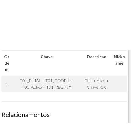
Or
Chave
Descricao
Nickn
de
ame
m
T01_FILIAL + T01_CODFIL +
Filial + Alias +
1
T01_ALIAS + T01_REGKEY
Chave Reg.
Relacionamentos