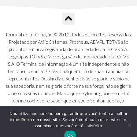
A1Q - Charts Dashboard
A1R - Visoes
A1S - Notificacoes do Vendedor
A1T - Contrl. Int. Pedido/Orcamento
A1U - Intermediadores
Terminal de Informação © 2012. Todos os direitos reservados.
A1V - Schemas - Gestao de Vendas
Projetado por Atilio Sistemas. Protheus, ADVPL, TOTVS são
A1W - Campos do Schema
produtos e marca registrada de propriedade da TOTVS S.A.
A1X - CFDI Complemento Carta Porte
Logotipos TOTVS e Microsiga são de propriedade da TOTVS
A1Y - Carta Porte - Localizacoes
S.A. O Terminal de Informação é um site independente e não
A1Z - Carta Porte - Operadores
tem vínculo com a TOTVS, qualquer uma de suas franquias ou
A20 - Nota Explicativa - PCO
representantes. "Assim diz o Senhor: Não se glorie o sábio na
A21 - FONTES FINANC.PPA
sua sabedoria, nem se glorie o forte na sua força; não se glorie
A22 - Itens Fontes Financ.PPA
o rico nas suas riquezas. Mas o que se gloriar, glorie-se nisto:
A23 - Inflacao para metas anuais
em me conhecer e saber que eu sou o Senhor, que faço
A24 - PIB Estadual para metas anuais
beneficência, juízo e justiça na terra [...]" - Jeremias 9:23 a 24
A25 - Receitas e Despesas Metais Anu
Nós utilizamos cookies para garantir que você tenha a melhor
experiência em nosso site. Se você continua a usar este site,
A26 - Deducao da Receita - MCASP
assumimos que você está satisfeito.
A27 - Divida Publica - Metas Aunias
A28 - Juros para metas aunias
Ok