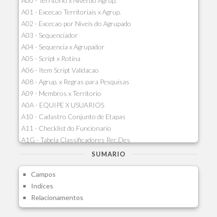
A00 - Territorio x Nivel do Agrup.
A01 - Excecao Territoriais x Agrup.
A02 - Excecao por Niveis do Agrupado
A03 - Sequenciador
A04 - Sequencia x Agrupador
A05 - Script x Rotina
A06 - Item Script Validacao
A08 - Agrup. x Regras para Pesquisas
A09 - Membros x Territorio
A0A - EQUIPE X USUARIOS
A10 - Cadastro Conjunto de Etapas
A11 - Checklist do Funcionario
A1G - Tabela Classificadores Rec.Des
A1H - Itens Tabela Classif.Rec.Desp.
SUMARIO
A1I - Cad.glutinadores Visao Ger.PCO
Campos
A1J - Itens Aglutinadores Visao
Indices
A1N - Tipos de Card
Relacionamentos
A1O - Cards Dashboard
A1P - Tipos de Charts