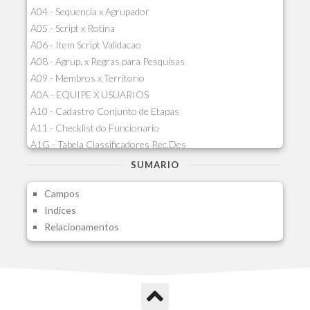
A04 - Sequencia x Agrupador
A05 - Script x Rotina
A06 - Item Script Validacao
A08 - Agrup. x Regras para Pesquisas
A09 - Membros x Territorio
A0A - EQUIPE X USUARIOS
A10 - Cadastro Conjunto de Etapas
A11 - Checklist do Funcionario
A1G - Tabela Classificadores Rec.Des
A1H - Itens Tabela Classif.Rec.Desp.
SUMARIO
A1I - Cad.glutinadores Visao Ger.PCO
Campos
A1J - Itens Aglutinadores Visao
Indices
A1N - Tipos de Card
Relacionamentos
A1O - Cards Dashboard
A1P - Tipos de Charts
A1Q - Charts Dashboard
A1R - Visoes
A1S - Notificacoes do Vendedor