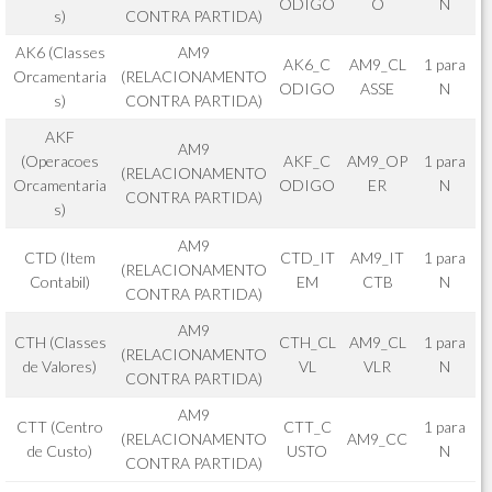
ODIGO
O
N
s)
CONTRA PARTIDA)
AK6 (Classes
AM9
AK6_C
AM9_CL
1 para
Orcamentaria
(RELACIONAMENTO
ODIGO
ASSE
N
s)
CONTRA PARTIDA)
AKF
AM9
(Operacoes
AKF_C
AM9_OP
1 para
(RELACIONAMENTO
Orcamentaria
ODIGO
ER
N
CONTRA PARTIDA)
s)
AM9
CTD (Item
CTD_IT
AM9_IT
1 para
(RELACIONAMENTO
Contabil)
EM
CTB
N
CONTRA PARTIDA)
AM9
CTH (Classes
CTH_CL
AM9_CL
1 para
(RELACIONAMENTO
de Valores)
VL
VLR
N
CONTRA PARTIDA)
AM9
CTT (Centro
CTT_C
1 para
(RELACIONAMENTO
AM9_CC
de Custo)
USTO
N
CONTRA PARTIDA)