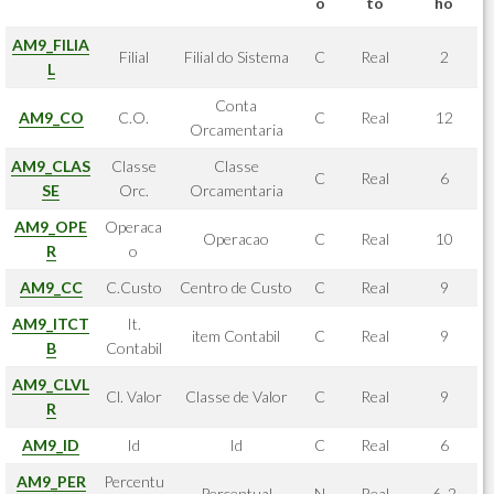
o
to
ho
AM9_FILIA
Filial
Filial do Sistema
C
Real
2
L
Conta
AM9_CO
C.O.
C
Real
12
Orcamentaria
AM9_CLAS
Classe
Classe
C
Real
6
SE
Orc.
Orcamentaria
AM9_OPE
Operaca
Operacao
C
Real
10
R
o
AM9_CC
C.Custo
Centro de Custo
C
Real
9
AM9_ITCT
It.
item Contabil
C
Real
9
B
Contabil
AM9_CLVL
Cl. Valor
Classe de Valor
C
Real
9
R
AM9_ID
Id
Id
C
Real
6
AM9_PER
Percentu
Percentual
N
Real
6, 2