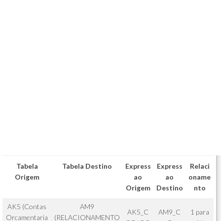
Tabela
Tabela Destino
Express
Express
Relaci
Origem
ao
ao
oname
Origem
Destino
nto
AK5 (Contas
AM9
AK5_C
AM9_C
1 para
Orcamentaria
(RELACIONAMENTO