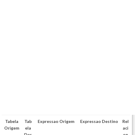
Tabela
Tab
Expressao Origem
Expressao Destino
Rel
Origem
ela
aci
Des
on