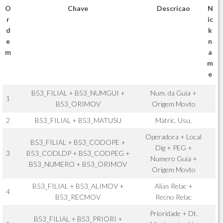
O
Chave
Descricao
N
r
ic
d
k
e
n
m
a
m
e
B53_FILIAL + B53_NUMGUI +
Num. da Guia +
1
B53_ORIMOV
Origem Movto
2
B53_FILIAL + B53_MATUSU
Matric. Usu.
Operadora + Local
B53_FILIAL + B53_CODOPE +
Dig + PEG +
3
B53_CODLDP + B53_CODPEG +
Numero Guia +
B53_NUMERO + B53_ORIMOV
Origem Movto
B53_FILIAL + B53_ALIMOV +
Alias Relac +
4
B53_RECMOV
Recno Relac
Prioridade + Dt.
B53_FILIAL + B53_PRIORI +