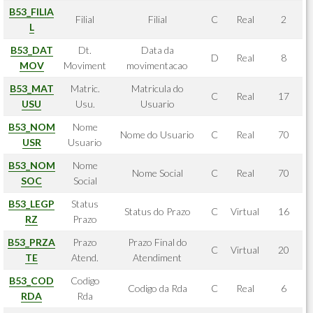
B53_FILIA
Filial
Filial
C
Real
2
L
B53_DAT
Dt.
Data da
D
Real
8
MOV
Moviment
movimentacao
B53_MAT
Matric.
Matricula do
C
Real
17
USU
Usu.
Usuario
B53_NOM
Nome
Nome do Usuario
C
Real
70
USR
Usuario
B53_NOM
Nome
Nome Social
C
Real
70
SOC
Social
B53_LEGP
Status
Status do Prazo
C
Virtual
16
RZ
Prazo
B53_PRZA
Prazo
Prazo Final do
C
Virtual
20
TE
Atend.
Atendiment
B53_COD
Codigo
Codigo da Rda
C
Real
6
RDA
Rda