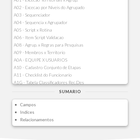
A02 - Excecao por Niveis do Agrupado
A03 - Sequenciador
A04 - Sequencia x Agrupador
A05 - Script x Rotina
A06 - Item Script Validacao
A08 - Agrup. x Regras para Pesquisas
A09 - Membros x Territorio
A0A - EQUIPE X USUARIOS
A10 - Cadastro Conjunto de Etapas
A11 - Checklist do Funcionario
A1G - Tabela Classificadores Rec.Des
A1H - Itens Tabela Classif.Rec.Desp.
SUMARIO
A1I - Cad.glutinadores Visao Ger.PCO
Campos
A1J - Itens Aglutinadores Visao
Indices
A1N - Tipos de Card
Relacionamentos
A1O - Cards Dashboard
A1P - Tipos de Charts
A1Q - Charts Dashboard