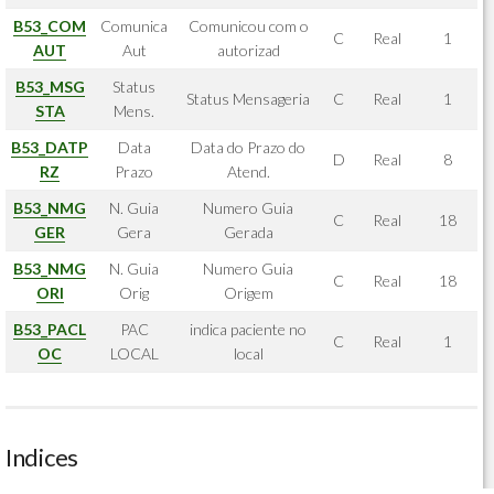
B53_COM
Comunica
Comunicou com o
C
Real
1
AUT
Aut
autorizad
B53_MSG
Status
Status Mensageria
C
Real
1
STA
Mens.
B53_DATP
Data
Data do Prazo do
D
Real
8
RZ
Prazo
Atend.
B53_NMG
N. Guia
Numero Guia
C
Real
18
GER
Gera
Gerada
B53_NMG
N. Guia
Numero Guia
C
Real
18
ORI
Orig
Origem
B53_PACL
PAC
indica paciente no
C
Real
1
OC
LOCAL
local
Indices