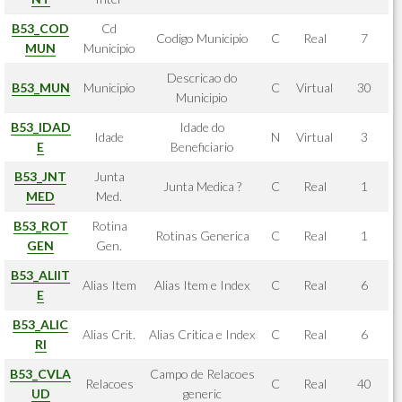
B53_COD
Cd
Codigo Municipio
C
Real
7
MUN
Municipio
Descricao do
B53_MUN
Municipio
C
Virtual
30
Municipio
B53_IDAD
Idade do
Idade
N
Virtual
3
E
Beneficiario
B53_JNT
Junta
Junta Medica ?
C
Real
1
MED
Med.
B53_ROT
Rotina
Rotinas Generica
C
Real
1
GEN
Gen.
B53_ALIIT
Alias Item
Alias Item e Index
C
Real
6
E
B53_ALIC
Alias Crit.
Alias Critica e Index
C
Real
6
RI
B53_CVLA
Campo de Relacoes
Relacoes
C
Real
40
UD
generic