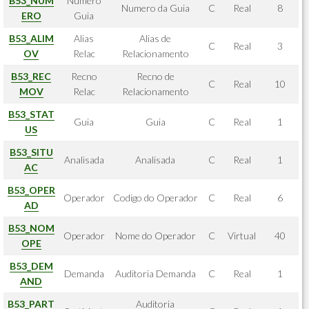
B53_NUM
Numero
Numero da Guia
C
Real
8
ERO
Guia
B53_ALIM
Alias
Alias de
C
Real
3
OV
Relac
Relacionamento
B53_REC
Recno
Recno de
C
Real
10
MOV
Relac
Relacionamento
B53_STAT
Guia
Guia
C
Real
1
US
B53_SITU
Analisada
Analisada
C
Real
1
AC
B53_OPER
Operador
Codigo do Operador
C
Real
6
AD
B53_NOM
Operador
Nome do Operador
C
Virtual
40
OPE
B53_DEM
Demanda
Auditoria Demanda
C
Real
1
AND
B53_PART
Auditoria