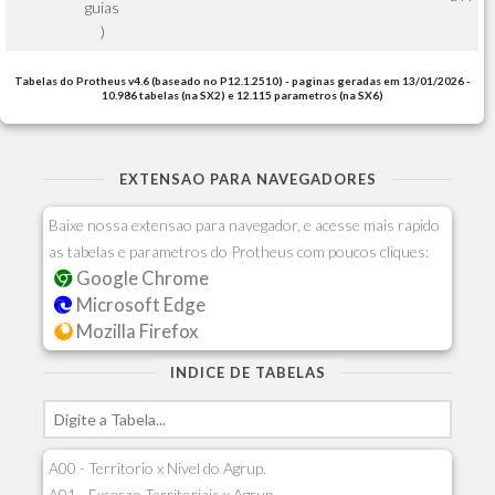
guias
)
Tabelas do Protheus v4.6 (baseado no P12.1.2510) - paginas geradas em 13/01/2026 -
10.986 tabelas (na SX2) e 12.115 parametros (na SX6)
EXTENSAO PARA NAVEGADORES
Baixe nossa extensao para navegador, e acesse mais rapido
as tabelas e parametros do Protheus com poucos cliques:
Google Chrome
Microsoft Edge
Mozilla Firefox
INDICE DE TABELAS
A00 - Territorio x Nivel do Agrup.
A01 - Excecao Territoriais x Agrup.