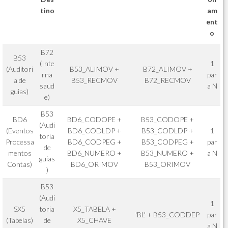
tino
am
ent
o
B72
B53
(Inte
1
(Auditori
B53_ALIMOV +
B72_ALIMOV +
rna
par
a de
B53_RECMOV
B72_RECMOV
saud
a N
guias)
e)
B53
BD6
BD6_CODOPE +
B53_CODOPE +
(Audi
(Eventos
BD6_CODLDP +
B53_CODLDP +
1
toria
Processa
BD6_CODPEG +
B53_CODPEG +
par
de
mentos
BD6_NUMERO +
B53_NUMERO +
a N
guias
Contas)
BD6_ORIMOV
B53_ORIMOV
)
B53
(Audi
1
SX5
toria
X5_TABELA +
'BL' + B53_CODDEP
par
(Tabelas)
de
X5_CHAVE
a N