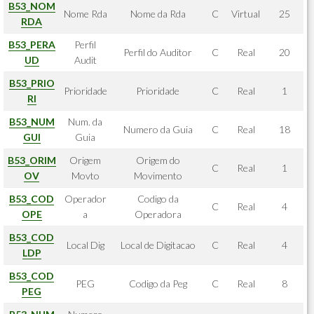
B53_NOM
Nome Rda
Nome da Rda
C
Virtual
25
RDA
B53_PERA
Perfil
Perfil do Auditor
C
Real
20
UD
Audit
B53_PRIO
Prioridade
Prioridade
C
Real
1
RI
B53_NUM
Num. da
Numero da Guia
C
Real
18
GUI
Guia
B53_ORIM
Origem
Origem do
C
Real
1
OV
Movto
Movimento
B53_COD
Operador
Codigo da
C
Real
4
OPE
a
Operadora
B53_COD
Local Dig
Local de Digitacao
C
Real
4
LDP
B53_COD
PEG
Codigo da Peg
C
Real
8
PEG