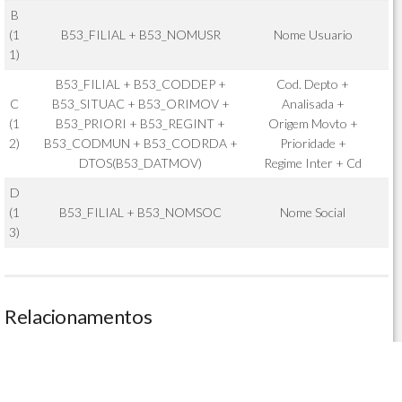
B
(1
B53_FILIAL + B53_NOMUSR
Nome Usuario
1)
B53_FILIAL + B53_CODDEP +
Cod. Depto +
C
B53_SITUAC + B53_ORIMOV +
Analisada +
(1
B53_PRIORI + B53_REGINT +
Origem Movto +
2)
B53_CODMUN + B53_CODRDA +
Prioridade +
DTOS(B53_DATMOV)
Regime Inter + Cd
D
(1
B53_FILIAL + B53_NOMSOC
Nome Social
3)
Relacionamentos