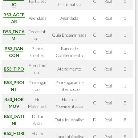
Participat
C
Real
1
IC
Participativa
B53_AGEP
Agendada
Agendada
C
Real
1
AR
B53_ENCA
Encaminh
Guia Encaminhada
C
Real
1
MI
ada
B53_BAN
Banco
Banco de
C
Real
1
CON
Conhec
Conhecimento
Atendime
B53_TIPO
Atendimento
C
Real
2
nto
B53_PROI
Prorrogac
Prorrogacao de
C
Real
1
NT
ao
Internacao
B53_HOR
Hr.
Hora da
C
Real
5
MOV
Moviment
Movimentacao
B53_DATI
Dt Ini
Data Ini Analise
D
Real
8
NI
Anali
B53_HORI
Ho Ini
Hora Ini Analise
C
Real
5