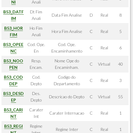
NI
Anali
B53_DATF
Dt Fim
Data Fim Analise
D
Real
8
IM
Anali
B53_HOR
Ho Fim
Hora Fim Analise
C
Real
5
FIM
Anali
B53_OPEE
Cod. Ope.
Cod. Ope.
C
Real
6
NC
En
Encaminhamento
B53_NOO
Resp.
Nome Ope do
C
Virtual
40
PEN
Encam.
Encaminham.
B53_COD
Cod.
Codigo do
C
Real
3
DEP
Depto
Departamento
B53_DESD
Des.
Descricao do Depto
C
Virtual
55
EP
Depto
B53_CARI
Carater
Carater Internacao
C
Real
1
NT
Int
B53_REGI
Regime
Regime Inter
C
Real
1
NT
Inter