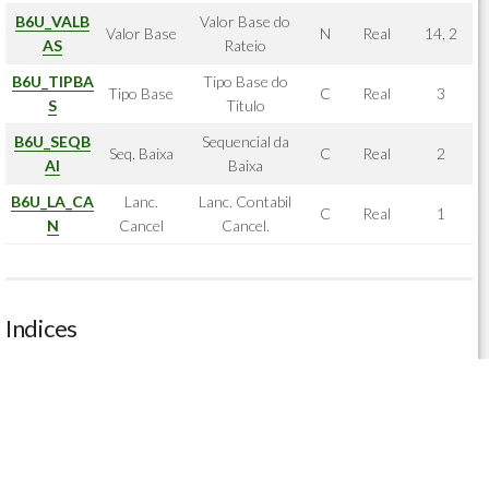
B6U_VALB
Valor Base do
Valor Base
N
Real
14, 2
AS
Rateio
B6U_TIPBA
Tipo Base do
Tipo Base
C
Real
3
S
Titulo
B6U_SEQB
Sequencial da
Seq. Baixa
C
Real
2
AI
Baixa
B6U_LA_CA
Lanc.
Lanc. Contabil
C
Real
1
N
Cancel
Cancel.
Indices