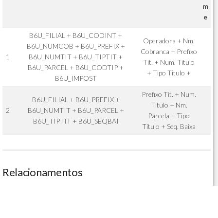
m
e
B6U_FILIAL + B6U_CODINT +
Operadora + Nm.
B6U_NUMCOB + B6U_PREFIX +
Cobranca + Prefixo
1
B6U_NUMTIT + B6U_TIPTIT +
Tit. + Num. Titulo
B6U_PARCEL + B6U_CODTIP +
+ Tipo Titulo +
B6U_IMPOST
Prefixo Tit. + Num.
B6U_FILIAL + B6U_PREFIX +
Titulo + Nm.
2
B6U_NUMTIT + B6U_PARCEL +
Parcela + Tipo
B6U_TIPTIT + B6U_SEQBAI
Titulo + Seq. Baixa
Relacionamentos