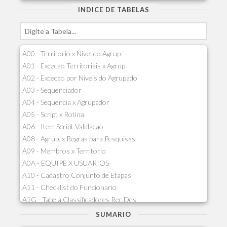
INDICE DE TABELAS
A00 - Territorio x Nivel do Agrup.
A01 - Excecao Territoriais x Agrup.
A02 - Excecao por Niveis do Agrupado
A03 - Sequenciador
A04 - Sequencia x Agrupador
A05 - Script x Rotina
A06 - Item Script Validacao
A08 - Agrup. x Regras para Pesquisas
A09 - Membros x Territorio
A0A - EQUIPE X USUARIOS
A10 - Cadastro Conjunto de Etapas
A11 - Checklist do Funcionario
A1G - Tabela Classificadores Rec.Des
A1H - Itens Tabela Classif.Rec.Desp.
SUMARIO
A1I - Cad.glutinadores Visao Ger.PCO