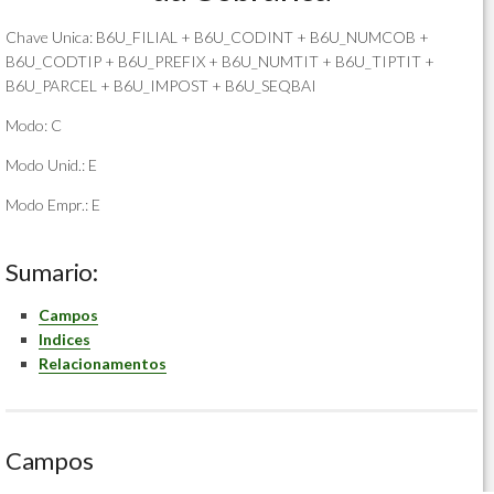
Chave Unica: B6U_FILIAL + B6U_CODINT + B6U_NUMCOB +
B6U_CODTIP + B6U_PREFIX + B6U_NUMTIT + B6U_TIPTIT +
B6U_PARCEL + B6U_IMPOST + B6U_SEQBAI
Modo: C
Modo Unid.: E
Modo Empr.: E
Sumario:
Campos
Indices
Relacionamentos
Campos