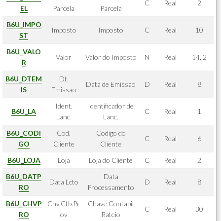
C
Real
2
EL
Parcela
Parcela
B6U_IMPO
Imposto
Imposto
C
Real
10
ST
B6U_VALO
Valor
Valor do Imposto
N
Real
14, 2
R
B6U_DTEM
Dt.
Data de Emissao
D
Real
8
IS
Emissao
Ident.
Identificador de
B6U_LA
C
Real
1
Lanc.
Lanc.
B6U_CODI
Cod.
Codigo do
C
Real
6
GO
Cliente
Cliente
B6U_LOJA
Loja
Loja do Cliente
C
Real
2
B6U_DATP
Data
Data Lcto
D
Real
8
RO
Processamento
B6U_CHVP
Chv.Ctb.Pr
Chave Contabil
C
Real
30
RO
ov
Rateio