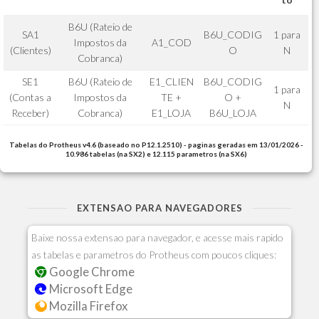
B6U (Rateio de
SA1
B6U_CODIG
1 para
Impostos da
A1_COD
(Clientes)
O
N
Cobranca)
SE1
B6U (Rateio de
E1_CLIEN
B6U_CODIG
1 para
(Contas a
Impostos da
TE +
O +
N
Receber)
Cobranca)
E1_LOJA
B6U_LOJA
Tabelas do Protheus v4.6 (baseado no P12.1.2510) - paginas geradas em 13/01/2026 -
10.986 tabelas (na SX2) e 12.115 parametros (na SX6)
EXTENSAO PARA NAVEGADORES
Baixe nossa extensao para navegador, e acesse mais rapido
as tabelas e parametros do Protheus com poucos cliques:
Google Chrome
Microsoft Edge
Mozilla Firefox