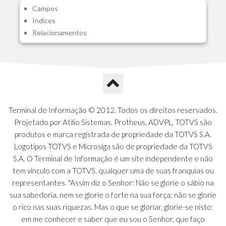
Campos
A1J - Itens Aglutinadores Visao
Indices
A1N - Tipos de Card
Relacionamentos
A1O - Cards Dashboard
A1P - Tipos de Charts
A1Q - Charts Dashboard
A1R - Visoes
A1S - Notificacoes do Vendedor
A1T - Contrl. Int. Pedido/Orcamento
A1U - Intermediadores
Terminal de Informação © 2012. Todos os direitos reservados.
A1V - Schemas - Gestao de Vendas
Projetado por Atilio Sistemas. Protheus, ADVPL, TOTVS são
A1W - Campos do Schema
produtos e marca registrada de propriedade da TOTVS S.A.
A1X - CFDI Complemento Carta Porte
Logotipos TOTVS e Microsiga são de propriedade da TOTVS
A1Y - Carta Porte - Localizacoes
S.A. O Terminal de Informação é um site independente e não
A1Z - Carta Porte - Operadores
tem vínculo com a TOTVS, qualquer uma de suas franquias ou
A20 - Nota Explicativa - PCO
representantes. "Assim diz o Senhor: Não se glorie o sábio na
A21 - FONTES FINANC.PPA
sua sabedoria, nem se glorie o forte na sua força; não se glorie
A22 - Itens Fontes Financ.PPA
o rico nas suas riquezas. Mas o que se gloriar, glorie-se nisto:
A23 - Inflacao para metas anuais
em me conhecer e saber que eu sou o Senhor, que faço