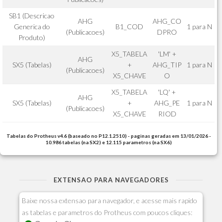
SB1 (Descricao
AHG
AHG_CO
Generica do
B1_COD
1 para N
(Publicacoes)
DPRO
Produto)
X5_TABELA
'LM' +
AHG
SX5 (Tabelas)
+
AHG_TIP
1 para N
(Publicacoes)
X5_CHAVE
O
X5_TABELA
'LQ' +
AHG
SX5 (Tabelas)
+
AHG_PE
1 para N
(Publicacoes)
X5_CHAVE
RIOD
Tabelas do Protheus v4.6 (baseado no P12.1.2510) - paginas geradas em 13/01/2026 -
10.986 tabelas (na SX2) e 12.115 parametros (na SX6)
EXTENSAO PARA NAVEGADORES
Baixe nossa extensao para navegador, e acesse mais rapido
as tabelas e parametros do Protheus com poucos cliques: