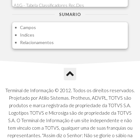
A1G - Tabela Classificadores Rec.Des
A1H - Itens Tabela Classif.Rec.Desp.
SUMARIO
A1I - Cad.glutinadores Visao Ger.PCO
Campos
A1J - Itens Aglutinadores Visao
Indices
A1N - Tipos de Card
Relacionamentos
A1O - Cards Dashboard
A1P - Tipos de Charts
A1Q - Charts Dashboard
A1R - Visoes
A1S - Notificacoes do Vendedor
A1T - Contrl. Int. Pedido/Orcamento
A1U - Intermediadores
Terminal de Informação © 2012. Todos os direitos reservados.
A1V - Schemas - Gestao de Vendas
Projetado por Atilio Sistemas. Protheus, ADVPL, TOTVS são
A1W - Campos do Schema
produtos e marca registrada de propriedade da TOTVS S.A.
A1X - CFDI Complemento Carta Porte
Logotipos TOTVS e Microsiga são de propriedade da TOTVS
A1Y - Carta Porte - Localizacoes
S.A. O Terminal de Informação é um site independente e não
A1Z - Carta Porte - Operadores
tem vínculo com a TOTVS, qualquer uma de suas franquias ou
A20 - Nota Explicativa - PCO
representantes. "Assim diz o Senhor: Não se glorie o sábio na