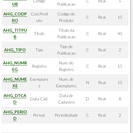
Codigo
C
Real
5
UB
Publicacao
AHG_CODP
Cod.Prod
Codigo do
C
Real
15
RO
uto
Produto
AHG_TITPU
Titulo da
Titulo
C
Real
45
B
Publicacao
Tipo de
AHG_TIPO
Tipo
C
Real
2
Publicacao
AHG_NUMR
Num. do
Registro
C
Real
15
EG
Registro
AHG_NUME
Exemplare
Num. de
N
Real
15
XE
s
Exemplares
AHG_DTCA
Data de
Data Cad.
D
Real
8
D
Cadastro
AHG_PERIO
Period.
Periodicidade
C
Real
2
D