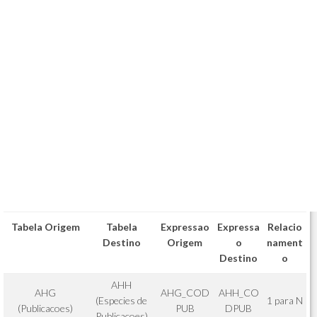
Tabela Origem
Tabela
Expressao
Expressa
Relacio
Destino
Origem
o
nament
Destino
o
AHH
AHG
AHG_COD
AHH_CO
(Especies de
1 para N
(Publicacoes)
PUB
DPUB
Publicacoes)