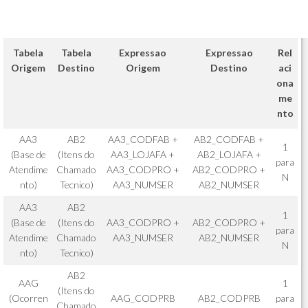
Tabela
Tabela
Expressao
Expressao
Rel
Origem
Destino
Origem
Destino
aci
ona
me
nto
AA3
AB2
AA3_CODFAB +
AB2_CODFAB +
1
(Base de
(Itens do
AA3_LOJAFA +
AB2_LOJAFA +
para
Atendime
Chamado
AA3_CODPRO +
AB2_CODPRO +
N
nto)
Tecnico)
AA3_NUMSER
AB2_NUMSER
AA3
AB2
1
(Base de
(Itens do
AA3_CODPRO +
AB2_CODPRO +
para
Atendime
Chamado
AA3_NUMSER
AB2_NUMSER
N
nto)
Tecnico)
AB2
AAG
1
(Itens do
(Ocorren
AAG_CODPRB
AB2_CODPRB
para
Chamado