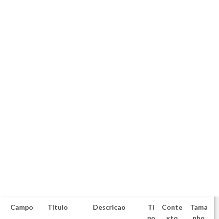
Campo
Titulo
Descricao
Ti
Conte
Tama
po
xto
nho