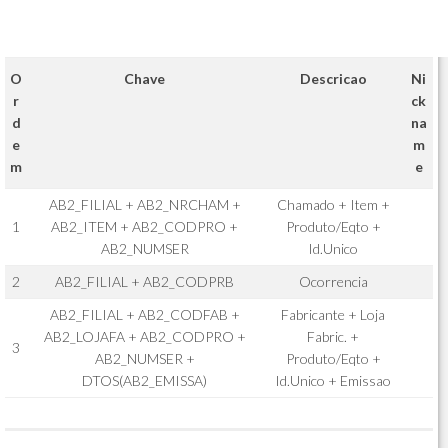
O
Chave
Descricao
Ni
r
ck
d
na
e
m
m
e
AB2_FILIAL + AB2_NRCHAM +
Chamado + Item +
1
AB2_ITEM + AB2_CODPRO +
Produto/Eqto +
AB2_NUMSER
Id.Unico
2
AB2_FILIAL + AB2_CODPRB
Ocorrencia
AB2_FILIAL + AB2_CODFAB +
Fabricante + Loja
AB2_LOJAFA + AB2_CODPRO +
Fabric. +
3
AB2_NUMSER +
Produto/Eqto +
DTOS(AB2_EMISSA)
Id.Unico + Emissao