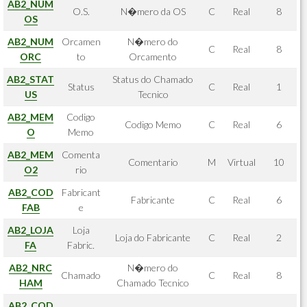
AB2_NUM
O.S.
N�mero da OS
C
Real
8
OS
AB2_NUM
Orcamen
N�mero do
C
Real
8
ORC
to
Orcamento
AB2_STAT
Status do Chamado
Status
C
Real
1
US
Tecnico
AB2_MEM
Codigo
Codigo Memo
C
Real
6
O
Memo
AB2_MEM
Comenta
Comentario
M
Virtual
10
O2
rio
AB2_COD
Fabricant
Fabricante
C
Real
6
FAB
e
AB2_LOJA
Loja
Loja do Fabricante
C
Real
2
FA
Fabric.
AB2_NRC
N�mero do
Chamado
C
Real
8
HAM
Chamado Tecnico
AB2_COD