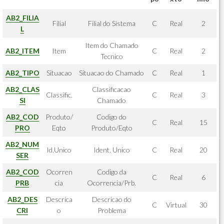
AB2_FILIA
Filial
Filial do Sistema
C
Real
2
L
Item do Chamado
AB2_ITEM
Item
C
Real
2
Tecnico
AB2_TIPO
Situacao
Situacao do Chamado
C
Real
1
AB2_CLAS
Classificacao
Classific.
C
Real
3
SI
Chamado
AB2_COD
Produto/
Codigo do
C
Real
15
PRO
Eqto
Produto/Eqto
AB2_NUM
Id.Unico
Ident. Unico
C
Real
20
SER
AB2_COD
Ocorren
Codigo da
C
Real
6
PRB
cia
Ocorrencia/Prb.
AB2_DES
Descrica
Descricao do
C
Virtual
30
CRI
o
Problema