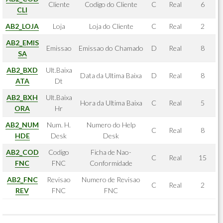
Cliente
Codigo do Cliente
C
Real
6
CLI
AB2_LOJA
Loja
Loja do Cliente
C
Real
2
AB2_EMIS
Emissao
Emissao do Chamado
D
Real
8
SA
AB2_BXD
Ult.Baixa
Data da Ultima Baixa
D
Real
8
ATA
Dt
AB2_BXH
Ult.Baixa
Hora da Ultima Baixa
C
Real
5
ORA
Hr
AB2_NUM
Num. H.
Numero do Help
C
Real
8
HDE
Desk
Desk
AB2_COD
Codigo
Ficha de Nao-
C
Real
15
FNC
FNC
Conformidade
AB2_FNC
Revisao
Numero de Revisao
C
Real
2
REV
FNC
FNC