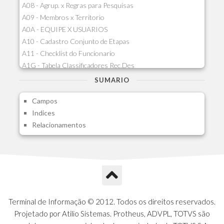
A08 - Agrup. x Regras para Pesquisas
A09 - Membros x Territorio
A0A - EQUIPE X USUARIOS
A10 - Cadastro Conjunto de Etapas
A11 - Checklist do Funcionario
A1G - Tabela Classificadores Rec.Des
A1H - Itens Tabela Classif.Rec.Desp.
SUMARIO
A1I - Cad.glutinadores Visao Ger.PCO
Campos
A1J - Itens Aglutinadores Visao
Indices
A1N - Tipos de Card
Relacionamentos
A1O - Cards Dashboard
A1P - Tipos de Charts
A1Q - Charts Dashboard
A1R - Visoes
A1S - Notificacoes do Vendedor
A1T - Contrl. Int. Pedido/Orcamento
A1U - Intermediadores
Terminal de Informação © 2012. Todos os direitos reservados.
A1V - Schemas - Gestao de Vendas
Projetado por Atilio Sistemas. Protheus, ADVPL, TOTVS são
A1W - Campos do Schema