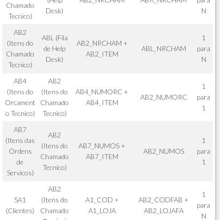
Chamado
Desk)
N
Tecnico)
AB2
ABL (Fila
1
(Itens do
AB2_NRCHAM +
de Help
ABL_NRCHAM
para
Chamado
AB2_ITEM
Desk)
N
Tecnico)
AB4
AB2
1
(Itens do
(Itens do
AB4_NUMORC +
AB2_NUMORC
para
Orcament
Chamado
AB4_ITEM
1
o Tecnico)
Tecnico)
AB7
AB2
(Itens das
1
(Itens do
AB7_NUMOS +
Ordens
AB2_NUMOS
para
Chamado
AB7_ITEM
de
1
Tecnico)
Servicos)
AB2
1
SA1
(Itens do
A1_COD +
AB2_CODFAB +
para
(Clientes)
Chamado
A1_LOJA
AB2_LOJAFA
N