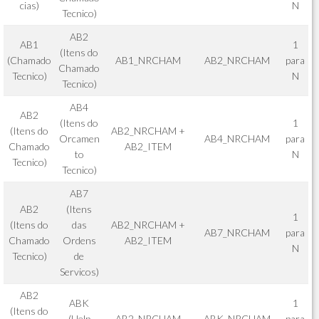
cias)
N
Tecnico)
AB2
AB1
1
(Itens do
(Chamado
AB1_NRCHAM
AB2_NRCHAM
para
Chamado
Tecnico)
N
Tecnico)
AB4
AB2
(Itens do
1
(Itens do
AB2_NRCHAM +
Orcamen
AB4_NRCHAM
para
Chamado
AB2_ITEM
to
N
Tecnico)
Tecnico)
AB7
AB2
(Itens
1
(Itens do
das
AB2_NRCHAM +
AB7_NRCHAM
para
Chamado
Ordens
AB2_ITEM
N
Tecnico)
de
Servicos)
AB2
ABK
1
(Itens do
(Help
AB2_NRCHAM
ABK_NRCHAM
para