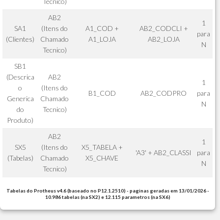
Tecnico)
AB2
1
SA1
(Itens do
A1_COD +
AB2_CODCLI +
para
(Clientes)
Chamado
A1_LOJA
AB2_LOJA
N
Tecnico)
SB1
(Descrica
AB2
1
o
(Itens do
B1_COD
AB2_CODPRO
para
Generica
Chamado
N
do
Tecnico)
Produto)
AB2
1
SX5
(Itens do
X5_TABELA +
'A3' + AB2_CLASSI
para
(Tabelas)
Chamado
X5_CHAVE
N
Tecnico)
Tabelas do Protheus v4.6 (baseado no P12.1.2510) - paginas geradas em 13/01/2026 -
10.986 tabelas (na SX2) e 12.115 parametros (na SX6)