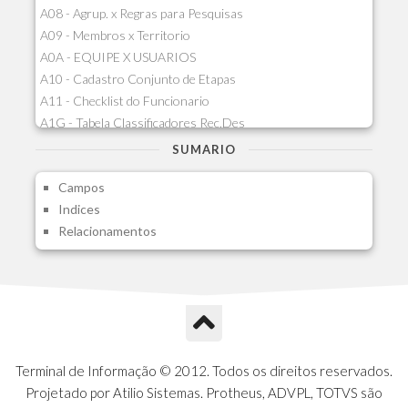
A08 - Agrup. x Regras para Pesquisas
A09 - Membros x Territorio
A0A - EQUIPE X USUARIOS
A10 - Cadastro Conjunto de Etapas
A11 - Checklist do Funcionario
A1G - Tabela Classificadores Rec.Des
A1H - Itens Tabela Classif.Rec.Desp.
SUMARIO
A1I - Cad.glutinadores Visao Ger.PCO
Campos
A1J - Itens Aglutinadores Visao
Indices
A1N - Tipos de Card
Relacionamentos
A1O - Cards Dashboard
A1P - Tipos de Charts
A1Q - Charts Dashboard
A1R - Visoes
A1S - Notificacoes do Vendedor
A1T - Contrl. Int. Pedido/Orcamento
A1U - Intermediadores
Terminal de Informação © 2012. Todos os direitos reservados.
A1V - Schemas - Gestao de Vendas
Projetado por Atilio Sistemas. Protheus, ADVPL, TOTVS são
A1W - Campos do Schema