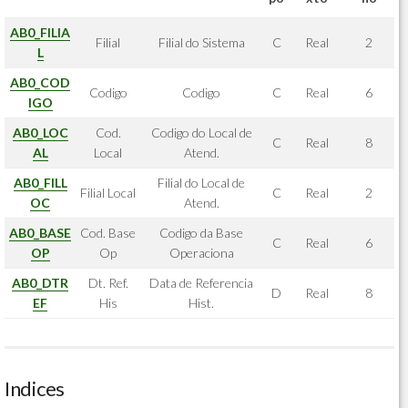
AB0_FILIA
Filial
Filial do Sistema
C
Real
2
L
AB0_COD
Codigo
Codigo
C
Real
6
IGO
AB0_LOC
Cod.
Codigo do Local de
C
Real
8
AL
Local
Atend.
AB0_FILL
Filial do Local de
Filial Local
C
Real
2
OC
Atend.
AB0_BASE
Cod. Base
Codigo da Base
C
Real
6
OP
Op
Operaciona
AB0_DTR
Dt. Ref.
Data de Referencia
D
Real
8
EF
His
Hist.
Indices