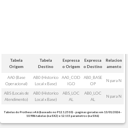
Tabela
Tabela
Expressa
Expressa
Relacion
Origem
Destino
o Origem
o Destino
amento
AA0 (Base
AB0 (Historico
AA0_COD
AB0_BASE
N para N
Operacional)
Local x Base)
IGO
OP
ABS (Locais de
AB0 (Historico
ABS_LOC
AB0_LOC
N para N
Atendimento)
Local x Base)
AL
AL
Tabelas do Protheus v4.6 (baseado no P12.1.2510) - paginas geradas em 13/01/2026 -
10.986 tabelas (na SX2) e 12.115 parametros (na SX6)