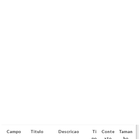
Campo
Titulo
Descricao
Ti
Conte
Taman
po
xto
ho