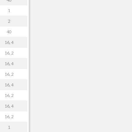
A21 - FONTES FINANC.PPA
1
A22 - Itens Fontes Financ.PPA
A23 - Inflacao para metas anuais
2
A24 - PIB Estadual para metas anuais
40
A25 - Receitas e Despesas Metais Anu
A26 - Deducao da Receita - MCASP
16, 4
A27 - Divida Publica - Metas Aunias
16, 2
A28 - Juros para metas aunias
A30 - Historico de Senhas Meu RH
16, 4
A40 - Cadastro de Medicos
16, 2
A70 - Cadastro de Religioes
AA0 - Base Operacional
16, 4
AA1 - Atendentes
16, 2
AA2 - Habilidades dos Atendentes
AA3 - Base de Atendimento
16, 4
AA4 - Acessorios da Base Atendimento
16, 2
AA5 - Servicos
AA6 - Kits de Atendimentos
1