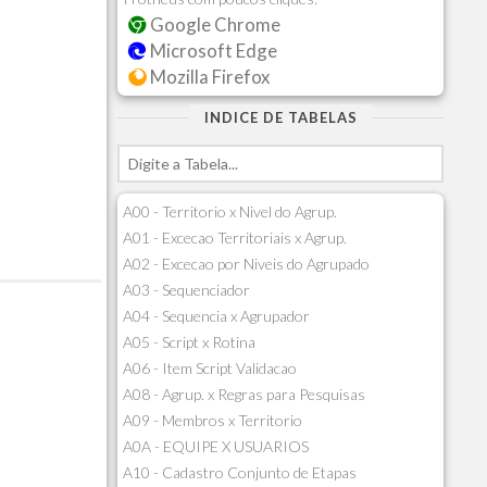
Google Chrome
Microsoft Edge
Mozilla Firefox
INDICE DE TABELAS
A00 - Territorio x Nivel do Agrup.
A01 - Excecao Territoriais x Agrup.
A02 - Excecao por Niveis do Agrupado
A03 - Sequenciador
A04 - Sequencia x Agrupador
A05 - Script x Rotina
A06 - Item Script Validacao
A08 - Agrup. x Regras para Pesquisas
A09 - Membros x Territorio
A0A - EQUIPE X USUARIOS
A10 - Cadastro Conjunto de Etapas