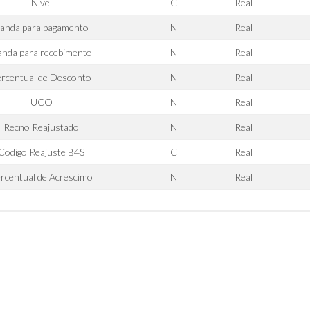
Nivel
C
Real
anda para pagamento
N
Real
nda para recebimento
N
Real
ercentual de Desconto
N
Real
UCO
N
Real
Recno Reajustado
N
Real
Codigo Reajuste B4S
C
Real
rcentual de Acrescimo
N
Real