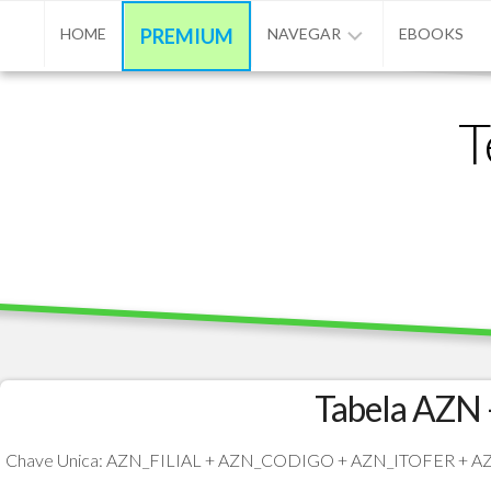
Skip
HOME
PREMIUM
NAVEGAR
EBOOKS
to
content
ADVPL
T
/
PROTHEUS
/
TL++
ANUNCIAR
BASE
DE
CONHECIMENTO
CONTATO
Tabela AZN 
PROGRAMAÇÃO
Chave Unica: AZN_FILIAL + AZN_CODIGO + AZN_ITOFER +
MATÉRIAS