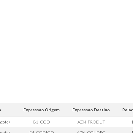
o
Expressao Origem
Expressao Destino
Rela
cote)
B1_COD
AZN_PRODUT
cote)
E4_CODIGO
AZN_CONDPG