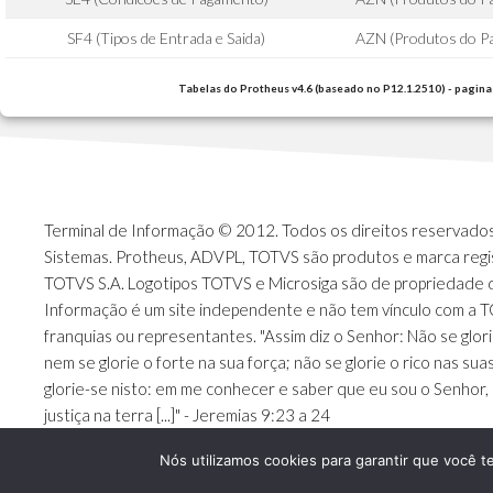
SF4 (Tipos de Entrada e Saida)
AZN (Produtos do Pa
Tabelas do Protheus v4.6 (baseado no P12.1.2510) - pagina
Terminal de Informação © 2012. Todos os direitos reservados.
Sistemas. Protheus, ADVPL, TOTVS são produtos e marca regi
TOTVS S.A. Logotipos TOTVS e Microsiga são de propriedade 
Informação é um site independente e não tem vínculo com a 
franquias ou representantes. "Assim diz o Senhor: Não se glori
nem se glorie o forte na sua força; não se glorie o rico nas sua
glorie-se nisto: em me conhecer e saber que eu sou o Senhor, 
justiça na terra [...]" - Jeremias 9:23 a 24
Nós utilizamos cookies para garantir que você t