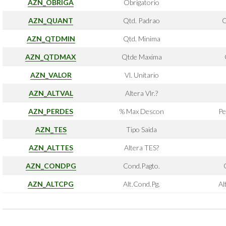
AZN_OBRIGA
Obrigatorio
AZN_QUANT
Qtd. Padrao
Q
AZN_QTDMIN
Qtd. Minima
AZN_QTDMAX
Qtde Maxima
AZN_VALOR
Vl. Unitario
AZN_ALTVAL
Altera Vlr.?
AZN_PERDES
% Max Descon
Pe
AZN_TES
Tipo Saida
AZN_ALTTES
Altera TES?
AZN_CONDPG
Cond.Pagto.
AZN_ALTCPG
Alt.Cond.Pg.
Al