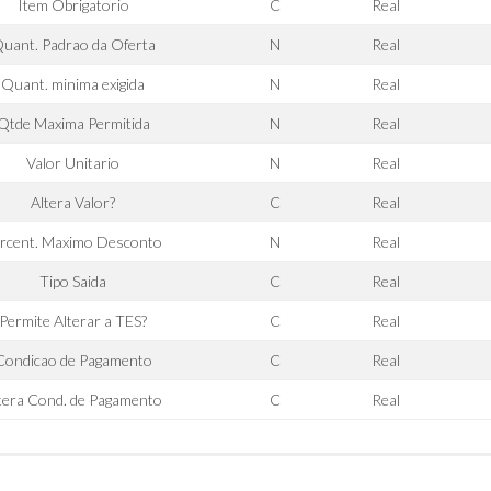
Item Obrigatorio
C
Real
uant. Padrao da Oferta
N
Real
Quant. minima exigida
N
Real
Qtde Maxima Permitida
N
Real
Valor Unitario
N
Real
Altera Valor?
C
Real
rcent. Maximo Desconto
N
Real
Tipo Saida
C
Real
Permite Alterar a TES?
C
Real
Condicao de Pagamento
C
Real
tera Cond. de Pagamento
C
Real