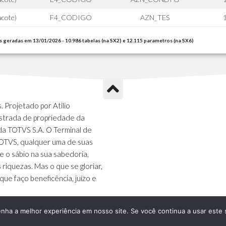
cote)
F4_CODIGO
AZN_TES
s geradas em 13/01/2026 - 10.986 tabelas (na SX2) e 12.115 parametros (na SX6)
 Projetado por Atilio
strada de propriedade da
da TOTVS S.A. O Terminal de
TOTVS, qualquer uma de suas
e o sábio na sua sabedoria,
s riquezas. Mas o que se gloriar,
que faço beneficência, juízo e
enha a melhor experiência em nosso site. Se você continua a usar este 