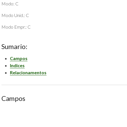
Modo: C
POLÍTICA
DE
Modo Unid.: C
PRIVACIDADE
E
Modo Empr.: C
COOKIES
SOBRE
Sumario:
Campos
Indices
Relacionamentos
Campos