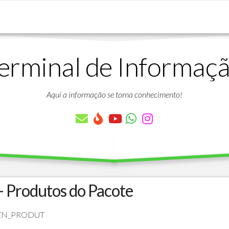
erminal de Informaç
DOWNLOADS
LISTA
DE
Aqui a informação se torna conhecimento!
ARTIGOS
LISTA
DE
PARÂMETROS
TABELAS
DO
PROTHEUS
- Produtos do Pacote
VÍDEO
BANCO
AULAS
DE
 AZN_PRODUT
GRATUITAS
DADOS