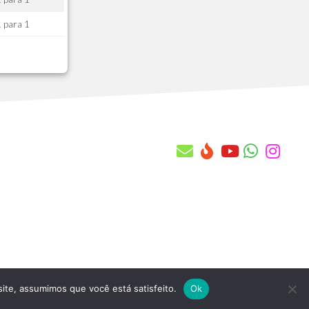
AB9 - Apontamento Atendimento
1 para 1
ABA - Itens de Apontamento do Atend
ABB - Agenda de Atendentes
ABC - Despesas Apontamento do Atend
ABD - Pendencias da Base Atendimento
ABE - Movimentos do Plano de Manut
ABF - Repair Center
ABG - Itens do Repair Center
ABH - Projetos
ABI - Etapas do Projeto
ABJ - Tarefas da Etapa
ABK - Help Desk
ABL - Fila de Help Desk
ABM - Habilidades Adicionais H Desk
ABN - Motivo de Manutencao da Agenda
ABO - Conf. de Aloc. Rec. (Proposta)
ABP - Beneficios do Contrato
site, assumimos que você está satisfeito.
Ok
ABQ - Conf. de Alocacao de Recursos