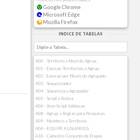
Google Chrome
Microsoft Edge
Mozilla Firefox
INDICE DE TABELAS
A00 - Territorio x Nivel do Agrup.
A01 - Excecao Territoriais x Agrup.
A02 - Excecao por Niveis do Agrupado
A03 - Sequenciador
A04 - Sequencia x Agrupador
A05 - Script x Rotina
A06 - Item Script Validacao
A08 - Agrup. x Regras para Pesquisas
A09 - Membros x Territorio
A0A - EQUIPE X USUARIOS
A10 - Cadastro Conjunto de Etapas