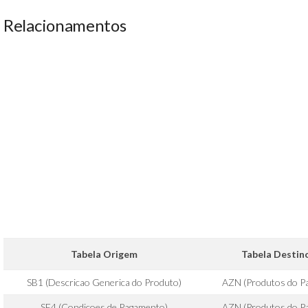
Relacionamentos
Tabela Origem
Tabela Destin
SB1 (Descricao Generica do Produto)
AZN (Produtos do Pa
SE4 (Condicoes de Pagamento)
AZN (Produtos do Pa