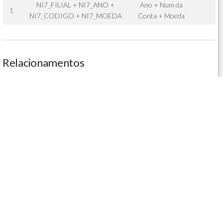
NI7_FILIAL + NI7_ANO +
Ano + Num da
1
NI7_CODIGO + NI7_MOEDA
Conta + Moeda
Relacionamentos