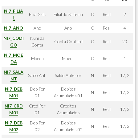
NI7_FILIA
Filial Sist.
Filial do Sistema
C
Real
2
L
NI7_ANO
Ano
Ano
C
Real
4
NI7_CODI
Num da
Conta Contabil
C
Real
20
GO
Conta
NI7_MOE
Moeda
Moeda
C
Real
1
DA
NI7_SALA
Saldo Ant.
Saldo Anterior
N
Real
17, 2
NT
NI7_DEB
Deb Per
Debitos
N
Real
17, 2
M01
01
Acumulados 01
NI7_CRD
Cred Per
Creditos
N
Real
17, 2
M01
01
Acumulados
NI7_DEB
Deb Per
Debitos
N
Real
17, 2
M02
02
Acumulados 02