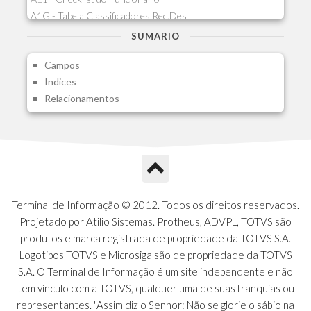
A1G - Tabela Classificadores Rec.Des
A1H - Itens Tabela Classif.Rec.Desp.
SUMARIO
A1I - Cad.glutinadores Visao Ger.PCO
Campos
A1J - Itens Aglutinadores Visao
Indices
A1N - Tipos de Card
Relacionamentos
A1O - Cards Dashboard
A1P - Tipos de Charts
A1Q - Charts Dashboard
A1R - Visoes
A1S - Notificacoes do Vendedor
A1T - Contrl. Int. Pedido/Orcamento
A1U - Intermediadores
Terminal de Informação © 2012. Todos os direitos reservados.
A1V - Schemas - Gestao de Vendas
Projetado por Atilio Sistemas. Protheus, ADVPL, TOTVS são
A1W - Campos do Schema
produtos e marca registrada de propriedade da TOTVS S.A.
A1X - CFDI Complemento Carta Porte
Logotipos TOTVS e Microsiga são de propriedade da TOTVS
A1Y - Carta Porte - Localizacoes
S.A. O Terminal de Informação é um site independente e não
A1Z - Carta Porte - Operadores
tem vínculo com a TOTVS, qualquer uma de suas franquias ou
A20 - Nota Explicativa - PCO
representantes. "Assim diz o Senhor: Não se glorie o sábio na