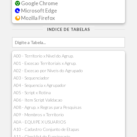
Google Chrome
Microsoft Edge
Mozilla Firefox
INDICE DE TABELAS
A00 - Territorio x Nivel do Agrup.
A01 - Excecao Territoriais x Agrup.
A02 - Excecao por Niveis do Agrupado
A03 - Sequenciador
A04 - Sequencia x Agrupador
A05 - Script x Rotina
A06 - Item Script Validacao
A08 - Agrup. x Regras para Pesquisas
A09 - Membros x Territorio
A0A - EQUIPE X USUARIOS
A10 - Cadastro Conjunto de Etapas
A11 - Checklist do Funcionario