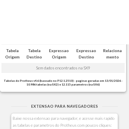
Tabela
Tabela
Expressao
Expressao
Relaciona
Origem
Destino
Origem
Destino
mento
Sem dados encontrados na SX9
Tabelas do Protheus v4.6 (baseado no P12.1.2510) - paginas geradas em 13/01/2026 -
10.986 tabelas (na SX2) e 12.115 parametros (na SX6)
EXTENSAO PARA NAVEGADORES
Baixe nossa extensao para navegador, e acesse mais rapido
as tabelas e parametros do Protheus com poucos cliques: