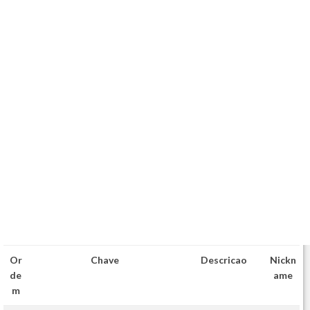
Or
Chave
Descricao
Nickn
de
ame
m