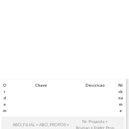
O
Chave
Descricao
Ni
r
ck
d
na
e
m
m
e
Nr. Proposta +
ABO_FILIAL + ABO_PROPOS +
Revisao + Folder Prop.