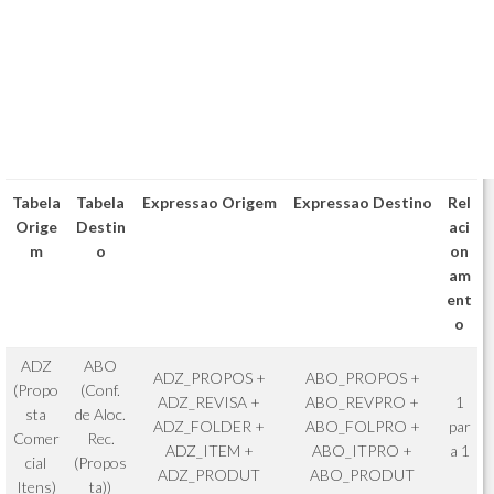
Tabela
Tabela
Expressao Origem
Expressao Destino
Rel
Orige
Destin
aci
m
o
on
am
ent
o
ADZ
ABO
ADZ_PROPOS +
ABO_PROPOS +
(Propo
(Conf.
ADZ_REVISA +
ABO_REVPRO +
1
sta
de Aloc.
ADZ_FOLDER +
ABO_FOLPRO +
par
Comer
Rec.
ADZ_ITEM +
ABO_ITPRO +
a 1
cial
(Propos
ADZ_PRODUT
ABO_PRODUT
Itens)
ta))