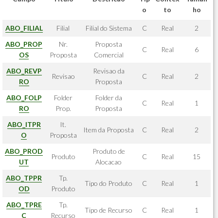
o
to
ho
ABO_FILIAL
Filial
Filial do Sistema
C
Real
2
ABO_PROP
Nr.
Proposta
C
Real
6
OS
Proposta
Comercial
ABO_REVP
Revisao da
Revisao
C
Real
2
RO
Proposta
ABO_FOLP
Folder
Folder da
C
Real
1
RO
Prop.
Proposta
ABO_ITPR
It.
Item da Proposta
C
Real
2
O
Proposta
ABO_PROD
Produto de
Produto
C
Real
15
UT
Alocacao
ABO_TPPR
Tp.
Tipo do Produto
C
Real
1
OD
Produto
ABO_TPRE
Tp.
Tipo de Recurso
C
Real
1
C
Recurso