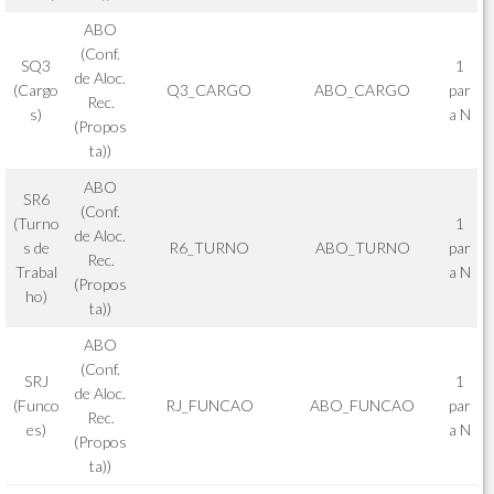
ABO
(Conf.
SQ3
1
de Aloc.
(Cargo
Q3_CARGO
ABO_CARGO
par
Rec.
s)
a N
(Propos
ta))
ABO
SR6
(Conf.
(Turno
1
de Aloc.
s de
R6_TURNO
ABO_TURNO
par
Rec.
Trabal
a N
(Propos
ho)
ta))
ABO
(Conf.
SRJ
1
de Aloc.
(Funco
RJ_FUNCAO
ABO_FUNCAO
par
Rec.
es)
a N
(Propos
ta))