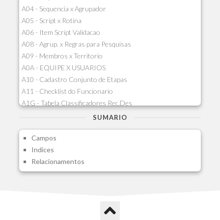
A04 - Sequencia x Agrupador
A05 - Script x Rotina
A06 - Item Script Validacao
A08 - Agrup. x Regras para Pesquisas
A09 - Membros x Territorio
A0A - EQUIPE X USUARIOS
A10 - Cadastro Conjunto de Etapas
A11 - Checklist do Funcionario
A1G - Tabela Classificadores Rec.Des
A1H - Itens Tabela Classif.Rec.Desp.
SUMARIO
A1I - Cad.glutinadores Visao Ger.PCO
Campos
A1J - Itens Aglutinadores Visao
Indices
A1N - Tipos de Card
Relacionamentos
A1O - Cards Dashboard
A1P - Tipos de Charts
A1Q - Charts Dashboard
A1R - Visoes
A1S - Notificacoes do Vendedor