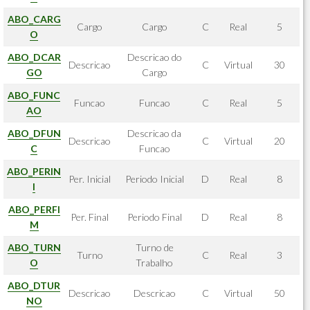
ABO_CARG
Cargo
Cargo
C
Real
5
O
ABO_DCAR
Descricao do
Descricao
C
Virtual
30
GO
Cargo
ABO_FUNC
Funcao
Funcao
C
Real
5
AO
ABO_DFUN
Descricao da
Descricao
C
Virtual
20
C
Funcao
ABO_PERIN
Per. Inicial
Periodo Inicial
D
Real
8
I
ABO_PERFI
Per. Final
Periodo Final
D
Real
8
M
ABO_TURN
Turno de
Turno
C
Real
3
O
Trabalho
ABO_DTUR
Descricao
Descricao
C
Virtual
50
NO