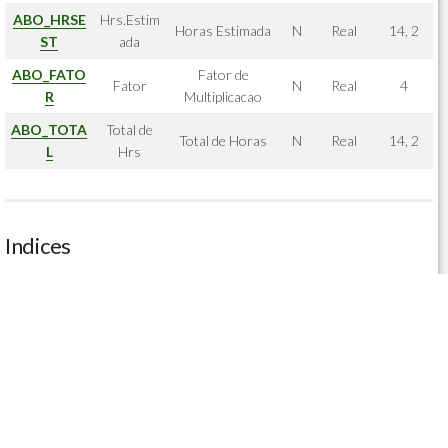
ABO_HRSE
Hrs.Estim
Horas Estimada
N
Real
14, 2
ST
ada
ABO_FATO
Fator de
Fator
N
Real
4
R
Multiplicacao
ABO_TOTA
Total de
Total de Horas
N
Real
14, 2
L
Hrs
Indices