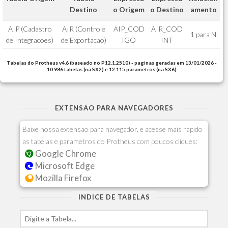
Destino
o Origem
o Destino
amento
AIP (Cadastro
AIR (Controle
AIP_COD
AIR_COD
1 para N
de Integracoes)
de Exportacao)
IGO
INT
Tabelas do Protheus v4.6 (baseado no P12.1.2510) - paginas geradas em 13/01/2026 -
10.986 tabelas (na SX2) e 12.115 parametros (na SX6)
EXTENSAO PARA NAVEGADORES
Baixe nossa extensao para navegador, e acesse mais rapido
as tabelas e parametros do Protheus com poucos cliques:
Google Chrome
Microsoft Edge
Mozilla Firefox
INDICE DE TABELAS