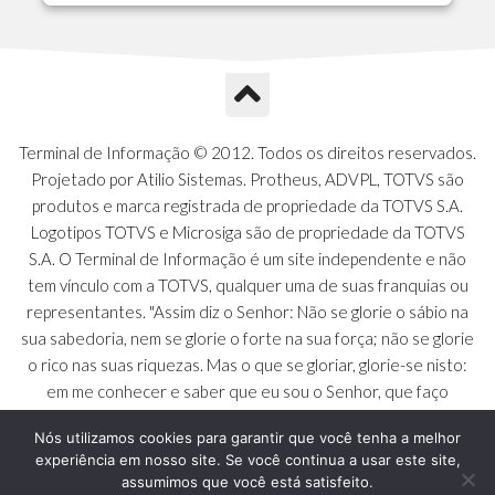
A1P - Tipos de Charts
A1Q - Charts Dashboard
A1R - Visoes
A1S - Notificacoes do Vendedor
A1T - Contrl. Int. Pedido/Orcamento
A1U - Intermediadores
Terminal de Informação © 2012. Todos os direitos reservados.
A1V - Schemas - Gestao de Vendas
Projetado por Atilio Sistemas. Protheus, ADVPL, TOTVS são
A1W - Campos do Schema
produtos e marca registrada de propriedade da TOTVS S.A.
A1X - CFDI Complemento Carta Porte
Logotipos TOTVS e Microsiga são de propriedade da TOTVS
A1Y - Carta Porte - Localizacoes
S.A. O Terminal de Informação é um site independente e não
A1Z - Carta Porte - Operadores
tem vínculo com a TOTVS, qualquer uma de suas franquias ou
A20 - Nota Explicativa - PCO
representantes. "Assim diz o Senhor: Não se glorie o sábio na
A21 - FONTES FINANC.PPA
sua sabedoria, nem se glorie o forte na sua força; não se glorie
A22 - Itens Fontes Financ.PPA
o rico nas suas riquezas. Mas o que se gloriar, glorie-se nisto:
A23 - Inflacao para metas anuais
em me conhecer e saber que eu sou o Senhor, que faço
A24 - PIB Estadual para metas anuais
beneficência, juízo e justiça na terra [...]" - Jeremias 9:23 a 24
A25 - Receitas e Despesas Metais Anu
Nós utilizamos cookies para garantir que você tenha a melhor
experiência em nosso site. Se você continua a usar este site,
A26 - Deducao da Receita - MCASP
assumimos que você está satisfeito.
A27 - Divida Publica - Metas Aunias