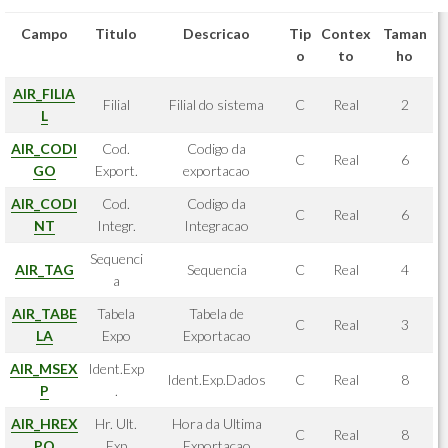
Campo
Titulo
Descricao
Tip
Contex
Taman
o
to
ho
AIR_FILIA
Filial
Filial do sistema
C
Real
2
L
AIR_CODI
Cod.
Codigo da
C
Real
6
GO
Export.
exportacao
AIR_CODI
Cod.
Codigo da
C
Real
6
NT
Integr.
Integracao
Sequenci
AIR_TAG
Sequencia
C
Real
4
a
AIR_TABE
Tabela
Tabela de
C
Real
3
LA
Expo
Exportacao
AIR_MSEX
Ident.Exp
Ident.Exp.Dados
C
Real
8
P
.
AIR_HREX
Hr. Ult.
Hora da Ultima
C
Real
8
PO
Exp
Exportacao