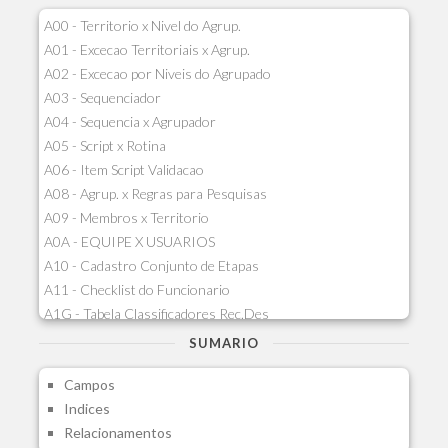
A00 - Territorio x Nivel do Agrup.
A01 - Excecao Territoriais x Agrup.
A02 - Excecao por Niveis do Agrupado
A03 - Sequenciador
A04 - Sequencia x Agrupador
A05 - Script x Rotina
A06 - Item Script Validacao
A08 - Agrup. x Regras para Pesquisas
A09 - Membros x Territorio
A0A - EQUIPE X USUARIOS
A10 - Cadastro Conjunto de Etapas
A11 - Checklist do Funcionario
A1G - Tabela Classificadores Rec.Des
A1H - Itens Tabela Classif.Rec.Desp.
SUMARIO
A1I - Cad.glutinadores Visao Ger.PCO
Campos
A1J - Itens Aglutinadores Visao
Indices
A1N - Tipos de Card
Relacionamentos
A1O - Cards Dashboard