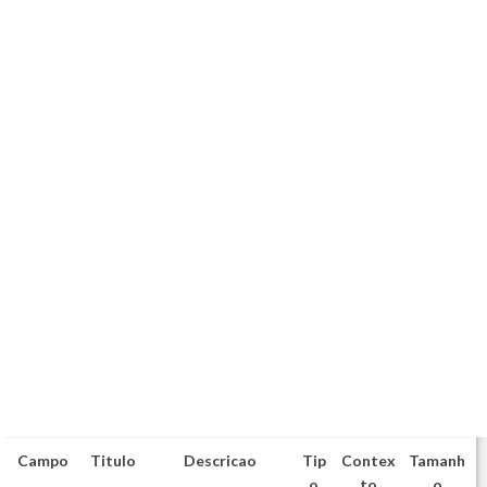
Campo
Titulo
Descricao
Tip
Contex
Tamanh
o
to
o