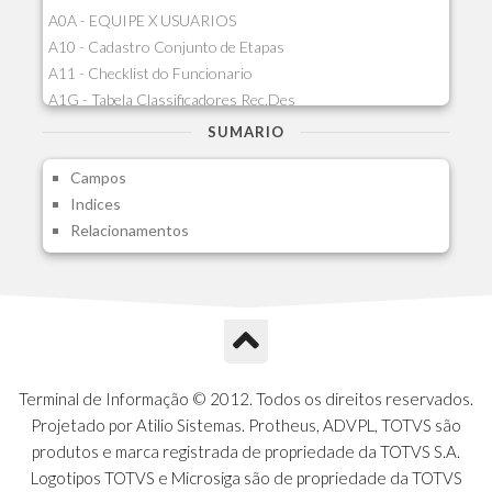
A0A - EQUIPE X USUARIOS
A10 - Cadastro Conjunto de Etapas
A11 - Checklist do Funcionario
A1G - Tabela Classificadores Rec.Des
A1H - Itens Tabela Classif.Rec.Desp.
SUMARIO
A1I - Cad.glutinadores Visao Ger.PCO
Campos
A1J - Itens Aglutinadores Visao
Indices
A1N - Tipos de Card
Relacionamentos
A1O - Cards Dashboard
A1P - Tipos de Charts
A1Q - Charts Dashboard
A1R - Visoes
A1S - Notificacoes do Vendedor
A1T - Contrl. Int. Pedido/Orcamento
A1U - Intermediadores
Terminal de Informação © 2012. Todos os direitos reservados.
A1V - Schemas - Gestao de Vendas
Projetado por Atilio Sistemas. Protheus, ADVPL, TOTVS são
A1W - Campos do Schema
produtos e marca registrada de propriedade da TOTVS S.A.
A1X - CFDI Complemento Carta Porte
Logotipos TOTVS e Microsiga são de propriedade da TOTVS