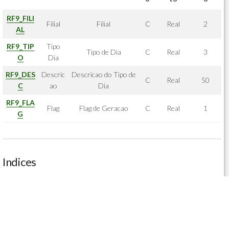
RF9_FILI
Filial
Filial
C
Real
2
AL
RF9_TIP
Tipo
Tipo de Dia
C
Real
3
O
Dia
RF9_DES
Descric
Descricao do Tipo de
C
Real
50
C
ao
Dia
RF9_FLA
Flag
Flag de Geracao
C
Real
1
G
Indices