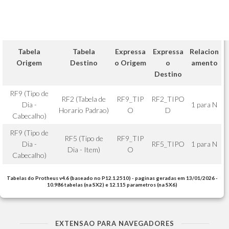
Tabela
Tabela
Expressa
Expressa
Relacion
Origem
Destino
o Origem
o
amento
Destino
RF9 (Tipo de
RF2 (Tabela de
RF9_TIP
RF2_TIPO
Dia -
1 para N
Horario Padrao)
O
D
Cabecalho)
RF9 (Tipo de
RF5 (Tipo de
RF9_TIP
Dia -
RF5_TIPO
1 para N
Dia - Item)
O
Cabecalho)
Tabelas do Protheus v4.6 (baseado no P12.1.2510) - paginas geradas em 13/01/2026 -
10.986 tabelas (na SX2) e 12.115 parametros (na SX6)
EXTENSAO PARA NAVEGADORES