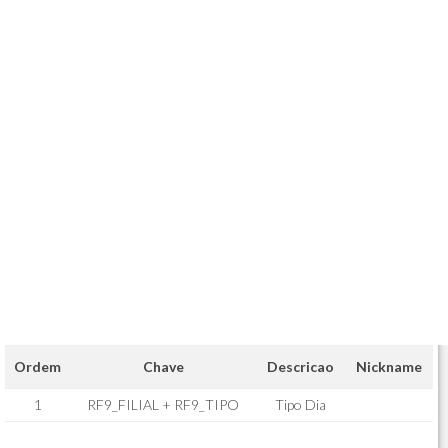
Ordem
Chave
Descricao
Nickname
1
RF9_FILIAL + RF9_TIPO
Tipo Dia