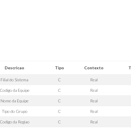
Descricao
Tipo
Contexto
T
Filial do Sistema
C
Real
Codigo da Equipe
C
Real
Nome da Equipe
C
Real
Tipo do Grupo
C
Real
Codigo da Regiao
C
Real