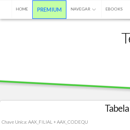
Skip
HOME
PREMIUM
NAVEGAR
EBOOKS
to
content
ADVPL
T
/
PROTHEUS
/
TL++
ANUNCIAR
BASE
DE
CONHECIMENTO
CONTATO
Tabela
PROGRAMAÇÃO
Chave Unica: AAX_FILIAL + AAX_CODEQU
MATÉRIAS