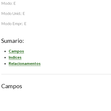
Modo: E
POLÍTICA
DE
Modo Unid.: E
PRIVACIDADE
E
Modo Empr.: E
COOKIES
SOBRE
Sumario:
Campos
Indices
Relacionamentos
Campos