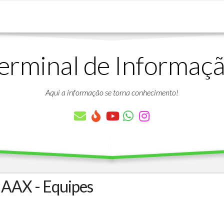
erminal de Informaç
DOWNLOADS
LISTA
DE
Aqui a informação se torna conhecimento!
ARTIGOS
LISTA
DE
PARÂMETROS
TABELAS
DO
PROTHEUS
 AAX - Equipes
VÍDEO
BANCO
AULAS
DE
GRATUITAS
DADOS