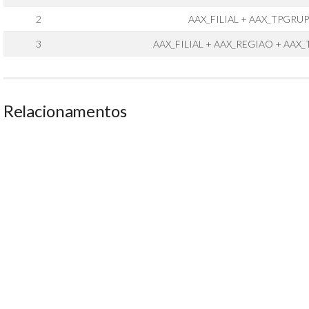
2
AAX_FILIAL + AAX_TPGRUP
3
AAX_FILIAL + AAX_REGIAO + AAX
Relacionamentos