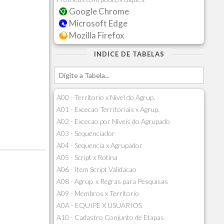
Google Chrome
Microsoft Edge
Mozilla Firefox
INDICE DE TABELAS
A00 - Territorio x Nivel do Agrup.
A01 - Excecao Territoriais x Agrup.
A02 - Excecao por Niveis do Agrupado
A03 - Sequenciador
A04 - Sequencia x Agrupador
A05 - Script x Rotina
A06 - Item Script Validacao
A08 - Agrup. x Regras para Pesquisas
A09 - Membros x Territorio
A0A - EQUIPE X USUARIOS
A10 - Cadastro Conjunto de Etapas