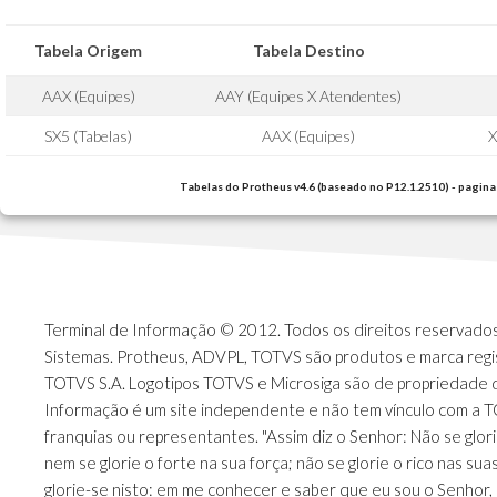
Tabela Origem
Tabela Destino
AAX (Equipes)
AAY (Equipes X Atendentes)
SX5 (Tabelas)
AAX (Equipes)
X
Tabelas do Protheus v4.6 (baseado no P12.1.2510) - pagina
Terminal de Informação © 2012. Todos os direitos reservados.
Sistemas. Protheus, ADVPL, TOTVS são produtos e marca regi
TOTVS S.A. Logotipos TOTVS e Microsiga são de propriedade 
Informação é um site independente e não tem vínculo com a 
franquias ou representantes. "Assim diz o Senhor: Não se glori
nem se glorie o forte na sua força; não se glorie o rico nas sua
glorie-se nisto: em me conhecer e saber que eu sou o Senhor, 