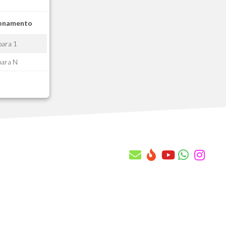
AAQ - Quantidade x Cont. Manut x Cob
AAR - Saldos x Cnt. Manut x Cobertur
ionamento
AAS - Conf. de rateio da prop. com
AAT - Vistoria Tecnica Cabecalho
para 1
AAU - Vistoria Tecnica Itens
para N
AAV - Regras de Transf. Automatica
AAW - Pv do Contrato de Manutencao
AAX - Equipes
AAY - Equipes X Atendentes
AAZ - Atendentes X Contratos Manut.
AB0 - Historico Local x Base
AB1 - Chamado Tecnico
AB2 - Itens do Chamado Tecnico
AB3 - Orcamento Tecnico
AB4 - Itens do Orcamento Tecnico
AB5 - Subitens do Orcamento Tecnico
AB6 - Ordens de Servicos
AB7 - Itens das Ordens de Servicos
AB8 - Subitens da Ordem de Servico