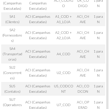
ACI_CODIG
UK_CO
1 para
(Campanhas
Campanhas
O
DIGO
N
Executadas)
Executadas)
SA1
ACI (Campanhas
A1_COD +
ACI_CH
1 para
(Clientes)
Executadas)
A1_LOJA
AVE
N
SA2
ACI (Campanhas
A2_COD +
ACI_CH
1 para
(Fornecedore
Executadas)
A2_LOJA
AVE
N
s)
SA4
ACI (Campanhas
ACI_CH
1 para
(Transportad
A4_COD
Executadas)
AVE
N
oras)
SU2
ACI (Campanhas
ACI_CH
1 para
(Concorrent
U2_COD
Executadas)
AVE
N
es)
SU5
ACI (Campanhas
U5_CODCO
ACI_CO
1 para
(Contatos)
Executadas)
NT
DCON
N
SU7
ACI (Campanhas
ACI_OP
1 para
(Operadores
U7_COD
Executadas)
ERAD
N