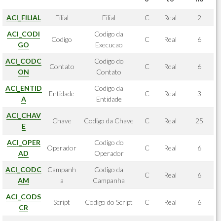
ACI_FILIAL
Filial
Filial
C
Real
2
ACI_CODI
Codigo da
Codigo
C
Real
6
GO
Execucao
ACI_CODC
Codigo do
Contato
C
Real
6
ON
Contato
ACI_ENTID
Codigo da
Entidade
C
Real
3
A
Entidade
ACI_CHAV
Chave
Codigo da Chave
C
Real
25
E
ACI_OPER
Codigo do
Operador
C
Real
6
AD
Operador
ACI_CODC
Campanh
Codigo da
C
Real
6
AM
a
Campanha
ACI_CODS
Script
Codigo do Script
C
Real
6
CR