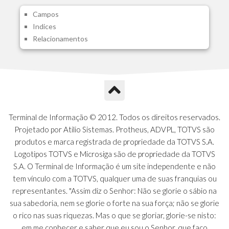
A1I - Cad.glutinadores Visao Ger.PCO
Campos
A1J - Itens Aglutinadores Visao
Indices
A1N - Tipos de Card
Relacionamentos
A1O - Cards Dashboard
A1P - Tipos de Charts
A1Q - Charts Dashboard
A1R - Visoes
A1S - Notificacoes do Vendedor
A1T - Contrl. Int. Pedido/Orcamento
A1U - Intermediadores
Terminal de Informação © 2012. Todos os direitos reservados.
A1V - Schemas - Gestao de Vendas
Projetado por Atilio Sistemas. Protheus, ADVPL, TOTVS são
A1W - Campos do Schema
produtos e marca registrada de propriedade da TOTVS S.A.
A1X - CFDI Complemento Carta Porte
Logotipos TOTVS e Microsiga são de propriedade da TOTVS
A1Y - Carta Porte - Localizacoes
S.A. O Terminal de Informação é um site independente e não
A1Z - Carta Porte - Operadores
tem vínculo com a TOTVS, qualquer uma de suas franquias ou
A20 - Nota Explicativa - PCO
representantes. "Assim diz o Senhor: Não se glorie o sábio na
A21 - FONTES FINANC.PPA
sua sabedoria, nem se glorie o forte na sua força; não se glorie
A22 - Itens Fontes Financ.PPA
o rico nas suas riquezas. Mas o que se gloriar, glorie-se nisto:
A23 - Inflacao para metas anuais
em me conhecer e saber que eu sou o Senhor, que faço