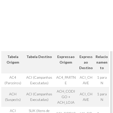
Tabela
Tabela Destino
Expressao
Express
Relacio
Origem
Origem
ao
namen
Destino
to
AC4
ACI (Campanhas
AC4_PARTN
ACI_CH
1 para
(Parceiros)
Executadas)
E
AVE
N
ACH_CODI
ACH
ACI (Campanhas
ACI_CH
1 para
GO +
(Suspects)
Executadas)
AVE
N
ACH_LOJA
ACI
SUK (Itens de