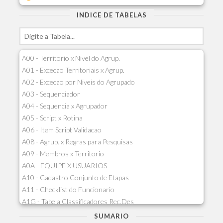
INDICE DE TABELAS
A00 - Territorio x Nivel do Agrup.
A01 - Excecao Territoriais x Agrup.
A02 - Excecao por Niveis do Agrupado
A03 - Sequenciador
A04 - Sequencia x Agrupador
A05 - Script x Rotina
A06 - Item Script Validacao
A08 - Agrup. x Regras para Pesquisas
A09 - Membros x Territorio
A0A - EQUIPE X USUARIOS
A10 - Cadastro Conjunto de Etapas
A11 - Checklist do Funcionario
A1G - Tabela Classificadores Rec.Des
A1H - Itens Tabela Classif.Rec.Desp.
SUMARIO