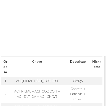
Or
Chave
Descricao
Nickn
de
ame
m
1
ACI_FILIAL + ACI_CODIGO
Codigo
Contato +
ACI_FILIAL + ACI_CODCON +
2
Entidade +
ACI_ENTIDA + ACI_CHAVE
Chave