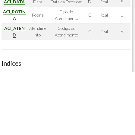
ACI_DATA
Data
Data da Execucao
D
Real
8
ACI_ROTIN
Tipo do
Rotina
C
Real
1
A
Atendimento
ACI_ATEN
Atendime
Codigo do
C
Real
6
D
nto
Atendimento
Indices