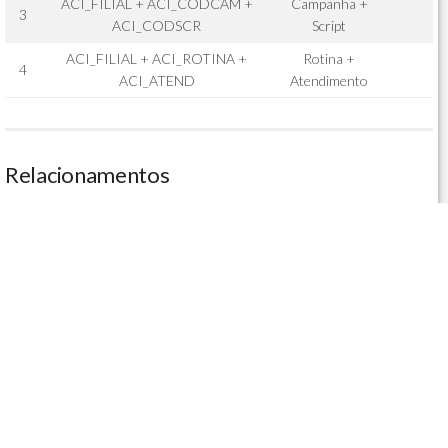
ACI_FILIAL + ACI_CODCAM +
Campanha +
3
ACI_CODSCR
Script
ACI_FILIAL + ACI_ROTINA +
Rotina +
4
ACI_ATEND
Atendimento
Relacionamentos