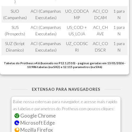
)
SUO
ACI (Campanhas
UO_CODCA
ACI_CO
1 para
(Campanhas)
Executadas)
MP
DCAM
N
SUS
ACI (Campanhas
US_COD +
ACI_CH
1 para
(Prospects)
Executadas)
US_LOJA
AVE
N
SUZ (Script
ACI (Campanhas
UZ_CODSC
ACI_CO
1 para
Dinamico)
Executadas)
RI
DSCR
N
Tabelas do Protheus v4.6 (baseado no P12.1.2510) - paginas geradas em 13/01/2026 -
10.986 tabelas (na SX2) e 12.115 parametros (na SX6)
EXTENSAO PARA NAVEGADORES
Baixe nossa extensao para navegador, e acesse mais rapido
as tabelas e parametros do Protheus com poucos cliques:
Google Chrome
Microsoft Edge
Mozilla Firefox