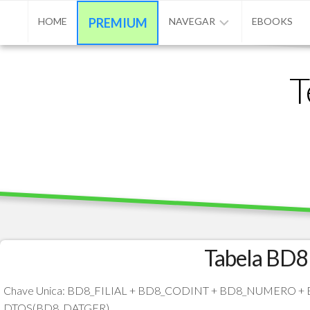
Skip
HOME
PREMIUM
NAVEGAR
EBOOKS
to
content
ADVPL
T
/
PROTHEUS
/
TL++
ANUNCIAR
BASE
DE
CONHECIMENTO
CONTATO
Tabela BD8 
PROGRAMAÇÃO
Chave Unica: BD8_FILIAL + BD8_CODINT + BD8_NUMERO 
MATÉRIAS
DTOS(BD8_DATGER)