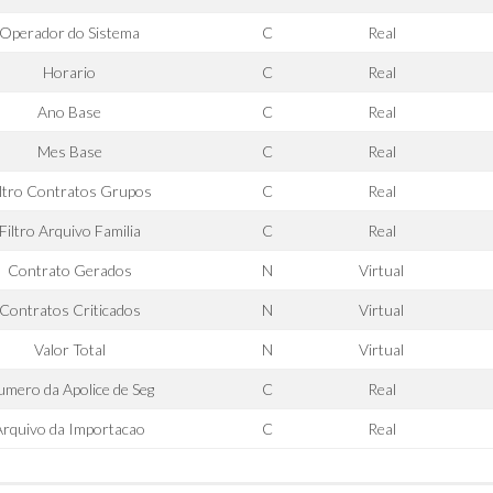
Operador do Sistema
C
Real
Horario
C
Real
Ano Base
C
Real
Mes Base
C
Real
iltro Contratos Grupos
C
Real
Filtro Arquivo Familia
C
Real
Contrato Gerados
N
Virtual
Contratos Criticados
N
Virtual
Valor Total
N
Virtual
mero da Apolice de Seg
C
Real
Arquivo da Importacao
C
Real