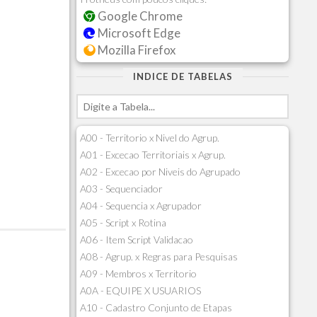
Google Chrome
Microsoft Edge
Mozilla Firefox
INDICE DE TABELAS
A00 - Territorio x Nivel do Agrup.
A01 - Excecao Territoriais x Agrup.
A02 - Excecao por Niveis do Agrupado
A03 - Sequenciador
A04 - Sequencia x Agrupador
A05 - Script x Rotina
A06 - Item Script Validacao
A08 - Agrup. x Regras para Pesquisas
A09 - Membros x Territorio
A0A - EQUIPE X USUARIOS
A10 - Cadastro Conjunto de Etapas