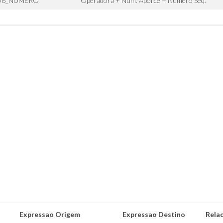
BD8_NUMERO
Operadora + Num. Apolice + Numero Seq.
Expressao Origem
Expressao Destino
Rela