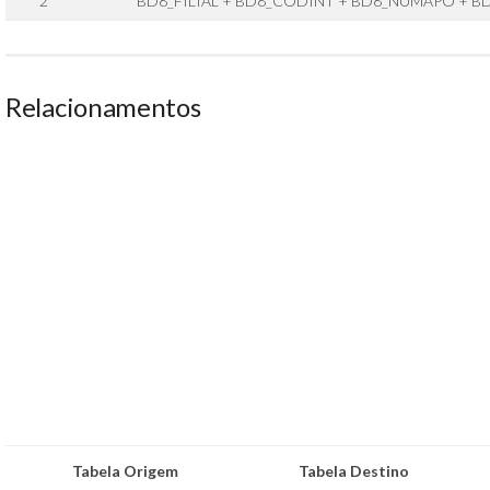
2
BD8_FILIAL + BD8_CODINT + BD8_NUMAPO + 
Relacionamentos
Tabela Origem
Tabela Destino