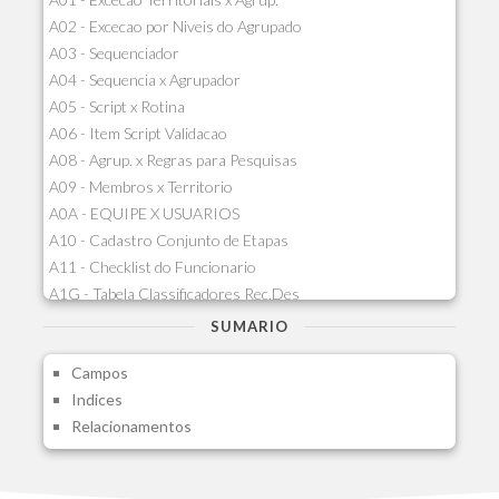
A02 - Excecao por Niveis do Agrupado
A03 - Sequenciador
A04 - Sequencia x Agrupador
A05 - Script x Rotina
A06 - Item Script Validacao
A08 - Agrup. x Regras para Pesquisas
A09 - Membros x Territorio
A0A - EQUIPE X USUARIOS
A10 - Cadastro Conjunto de Etapas
A11 - Checklist do Funcionario
A1G - Tabela Classificadores Rec.Des
A1H - Itens Tabela Classif.Rec.Desp.
SUMARIO
A1I - Cad.glutinadores Visao Ger.PCO
Campos
A1J - Itens Aglutinadores Visao
Indices
A1N - Tipos de Card
Relacionamentos
A1O - Cards Dashboard
A1P - Tipos de Charts
A1Q - Charts Dashboard