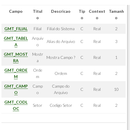
Campo
Titul
Descricao
Tip
Context
Tamanh
o
o
o
o
GMT_FILIAL
Filial
Filial do Sistema
C
Real
2
GMT_TABEL
Arquiv
Alias do Arquivo
C
Real
3
A
o
GMT_MOST
Mostr
Mostra Campo ?
C
Real
1
RA
a
GMT_ORDE
Orde
Ordem
C
Real
2
M
m
GMT_CAMP
Camp
Campo do
C
Real
10
O
o
Arquivo
GMT_CODL
Setor
Codigo Setor
C
Real
2
OC