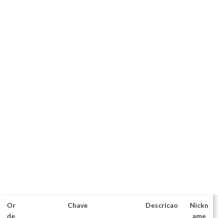
Or
Chave
Descricao
Nickn
de
ame