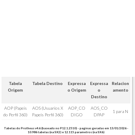
Tabela
Tabela Destino
Expressa
Expressa
Relacion
Origem
o Origem
o
amento
Destino
AOP (Papeis
AOS (Usuarios X
AOP_CO
AOS_CO
1 para N
do Perfil 360)
Papeis Perfil 360)
DIGO
DPAP
Tabelas do Protheus v4.6 (baseado no P12.1.2510) - paginas geradas em 13/01/2026 -
10.986 tabelas (na SX2) e 12.115 parametros (na SX6)