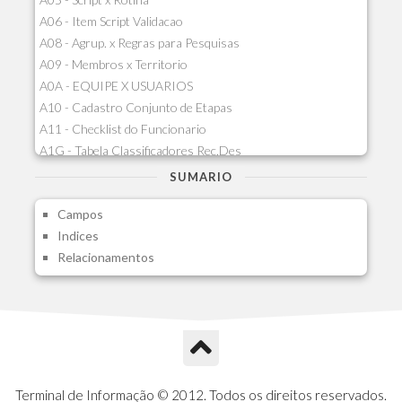
A06 - Item Script Validacao
A08 - Agrup. x Regras para Pesquisas
A09 - Membros x Territorio
A0A - EQUIPE X USUARIOS
A10 - Cadastro Conjunto de Etapas
A11 - Checklist do Funcionario
A1G - Tabela Classificadores Rec.Des
A1H - Itens Tabela Classif.Rec.Desp.
SUMARIO
A1I - Cad.glutinadores Visao Ger.PCO
Campos
A1J - Itens Aglutinadores Visao
Indices
A1N - Tipos de Card
Relacionamentos
A1O - Cards Dashboard
A1P - Tipos de Charts
A1Q - Charts Dashboard
A1R - Visoes
A1S - Notificacoes do Vendedor
A1T - Contrl. Int. Pedido/Orcamento
A1U - Intermediadores
Terminal de Informação © 2012. Todos os direitos reservados.