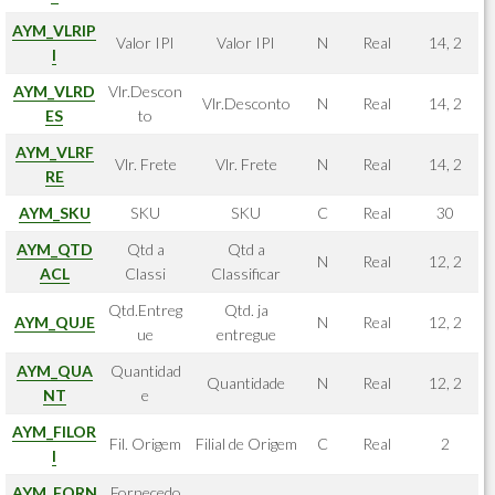
AYM_VLRIP
Valor IPI
Valor IPI
N
Real
14, 2
I
AYM_VLRD
Vlr.Descon
Vlr.Desconto
N
Real
14, 2
ES
to
AYM_VLRF
Vlr. Frete
Vlr. Frete
N
Real
14, 2
RE
AYM_SKU
SKU
SKU
C
Real
30
AYM_QTD
Qtd a
Qtd a
N
Real
12, 2
ACL
Classi
Classificar
Qtd.Entreg
Qtd. ja
AYM_QUJE
N
Real
12, 2
ue
entregue
AYM_QUA
Quantidad
Quantidade
N
Real
12, 2
NT
e
AYM_FILOR
Fil. Origem
Filial de Origem
C
Real
2
I
AYM_FORN
Fornecedo