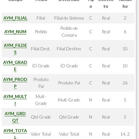
o
to
ho
AYM_FILIAL
Filial
Filial do Sistema
C
Real
2
Pedido de
AYM_NUM
Pedido
C
Real
6
Compra
AYM_FILDE
Filial Dest.
Filial Destino
C
Real
10
S
AYM_GRAD
ID Grade
ID Grade
C
Real
10
E
AYM_PROD
Produto
Produto Pai
C
Real
26
P
Pai
AYM_MULT
Mult-
Mult-Grade
N
Real
5
I
Grade
AYM_GRD
Qtd Grade
Qtd Grade
N
Real
5
QT
AYM_TOTA
Valor Total
Valor Total
N
Real
14, 2
L