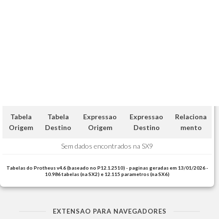
Tabela
Tabela
Expressao
Expressao
Relaciona
Origem
Destino
Origem
Destino
mento
Sem dados encontrados na SX9
Tabelas do Protheus v4.6 (baseado no P12.1.2510) - paginas geradas em 13/01/2026 -
10.986 tabelas (na SX2) e 12.115 parametros (na SX6)
EXTENSAO PARA NAVEGADORES