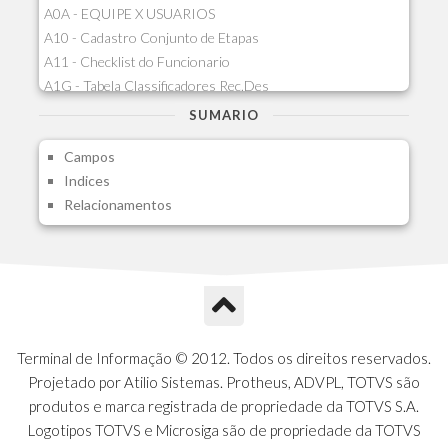
A0A - EQUIPE X USUARIOS
A10 - Cadastro Conjunto de Etapas
A11 - Checklist do Funcionario
A1G - Tabela Classificadores Rec.Des
A1H - Itens Tabela Classif.Rec.Desp.
SUMARIO
A1I - Cad.glutinadores Visao Ger.PCO
Campos
A1J - Itens Aglutinadores Visao
Indices
A1N - Tipos de Card
Relacionamentos
A1O - Cards Dashboard
A1P - Tipos de Charts
A1Q - Charts Dashboard
A1R - Visoes
A1S - Notificacoes do Vendedor
A1T - Contrl. Int. Pedido/Orcamento
A1U - Intermediadores
Terminal de Informação © 2012. Todos os direitos reservados.
A1V - Schemas - Gestao de Vendas
Projetado por Atilio Sistemas. Protheus, ADVPL, TOTVS são
A1W - Campos do Schema
produtos e marca registrada de propriedade da TOTVS S.A.
A1X - CFDI Complemento Carta Porte
Logotipos TOTVS e Microsiga são de propriedade da TOTVS
A1Y - Carta Porte - Localizacoes