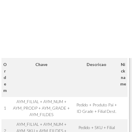
O
Chave
Descricao
Ni
r
ck
d
na
e
me
m
AYM_FILIAL + AYM_NUM +
Pedido + Produto Pai +
1
AYM_PRODP + AYM_GRADE +
ID Grade + Filial Dest.
AYM_FILDES
AYM_FILIAL + AYM_NUM +
Pedido + SKU + Filial
2
AYM_SKU + AYM_FILDES +